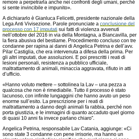
remore a perpetrarla anche nei confronti degli umani, perché
si sente invincibile e impunito».
A dichiararlo è Gianluca Felicetti, presidente nazionale della
Lega Anti Vivisezione. Parole pronunciate a
conclusione del
processo con 17 imputati
sui fatti di violenza avvenuti
nell’ottobre del 2016 in via della Montagna, a Biancavilla, per
la fiera abusiva del bestiame. Procedimento concluso con tre
condanne per rapina ai danni di Angelica Petrina e dell’avv.
Pilar Castiglia, che era intervenuta a difesa della prima. Per
gli altri imputati, due assoluzioni. E poi prescritti i reati di
lesioni personali, resistenza a pubblico ufficiale,
maltrattamento di animali, minaccia aggravata, rifiuto in atti
d’ufficio.
«Hanno voluto mettere – sottolinea la Lav – una pezza a
qualcosa che non è rimediabile. Tutto il processo è stato
lacunoso, con infinite lungaggini che hanno avuto un peso
enorme sull’esito. La prescrizione per i reati di
maltrattamento a danno degli animali fa rabbia, perché non
porta giustizia, e le immagini di quanto accaduto quel giorno
di quasi 10 anni fa invece parlano chiaro”.
Angelica Petrina, responsabile Lav Catania, aggiunge: «Ci
sono state 3 condanne con pene irrisorie, ma hanno un