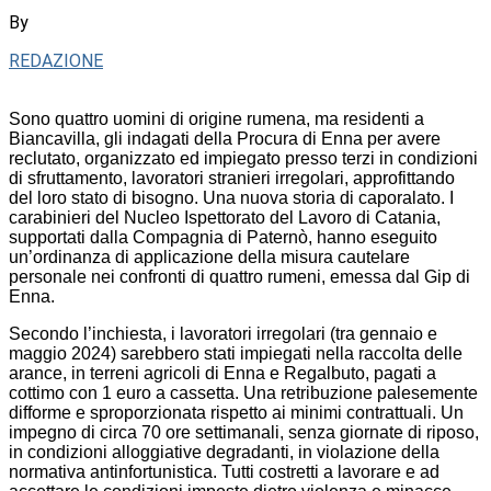
By
REDAZIONE
Sono quattro uomini di origine rumena, ma residenti a
Biancavilla, gli indagati della Procura di Enna per avere
reclutato, organizzato ed impiegato presso terzi in condizioni
di sfruttamento, lavoratori stranieri irregolari, approfittando
del loro stato di bisogno. Una nuova storia di caporalato. I
carabinieri del Nucleo Ispettorato del Lavoro di Catania,
supportati dalla Compagnia di Paternò, hanno eseguito
un’ordinanza di applicazione della misura cautelare
personale nei confronti di quattro rumeni, emessa dal Gip di
Enna.
Secondo l’inchiesta, i lavoratori irregolari (tra gennaio e
maggio 2024) sarebbero stati impiegati nella raccolta delle
arance, in terreni agricoli di Enna e Regalbuto, pagati a
cottimo con 1 euro a cassetta. Una retribuzione palesemente
difforme e sproporzionata rispetto ai minimi contrattuali. Un
impegno di circa 70 ore settimanali, senza giornate di riposo,
in condizioni alloggiative degradanti, in violazione della
normativa antinfortunistica. Tutti costretti a lavorare e ad