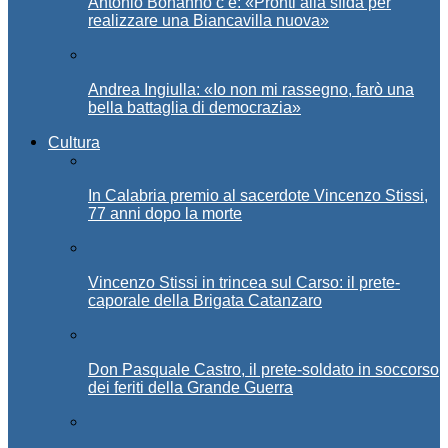
Antonio Bonanno c’è: «Pronti alla sfida per
realizzare una Biancavilla nuova»
Andrea Ingiulla: «Io non mi rassegno, farò una
bella battaglia di democrazia»
Cultura
In Calabria premio al sacerdote Vincenzo Stissi,
77 anni dopo la morte
Vincenzo Stissi in trincea sul Carso: il prete-
caporale della Brigata Catanzaro
Don Pasquale Castro, il prete-soldato in soccorso
dei feriti della Grande Guerra