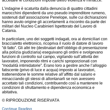
accettare le condizioni imposte dietro violenza e minacce.
L’indagine è scaturita dalla denuncia di quattro cittadini
marocchini dipendenti da uno pseudo imprenditore rumeno,
sostenuti dall’associazione Penelope, sulle cui dichiarazioni
hanno avuto origine gli accertamenti a riscontro da parte dei
militari del Nucleo Carabinieri Ispettorato del Lavoro di
Catania.
In particolare, uno dei soggetti indagati, ora ai domiciliari con
braccialetto elettronico, ricopriva il ruolo di datore di lavoro
“di fatto”. Gli altri tre (destinatari dell’obbligo di presentazione
alla polizia giudiziaria) eseguivano gli ordini e svolgevano
funzioni di controllo sul campo, vigilando sull’attività dei
lavoratori, imponendo ritmi e carichi sproporzionati con
“modalità intimidatorie”. Erano loro a gestire anche l’alloggio
fatiscente (privo di luce e acqua) imposto ai lavoratori,
trattenendone le somme relative all’affitto dal salario e
minacciando gli stessi di allontanarli se non avessero
accettato tali condizioni, contribuendo così a mantenere le
condizioni di sfruttamento e dipendenza economica e
abitativa.
© RIPRODUZIONE RISERVATA
Continue Reading