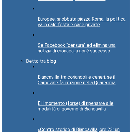
Europee, snobbata piazza Roma: la politica
va in sale festa e case private
Se Facebook “censura” ed elimina una
notizia di cronaca: a noi è successo
Detto tra blog
Biancavilla tra coriandoli e ceneri: se il
Carnevale fa irruzione nella Quaresima
È il momento (forse) di ripensare alle
modalità di governo di Biancavilla
«Centro storico di Biancavilla, ore 23: un