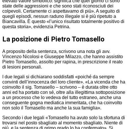
elevato valore simbolico: significa che quel giorno ci sono
state delle aggressioni e che sono stati riconosciuti dei
colpevoli. Certamente ci aspettavamo di più». A seguito di
quegli episodi, nessun raduno illegale si è più ripetuto a
Biancavilla. È questo «l’unico risultato totalmente positivo di
questa storia», evidenzia Petrina.
La posizione di Pietro Tomasello
A proposito della sentenza, scrivono una nota gli avv.
Vincenzo Nicolosi e Giuseppe Milazzo, che hanno assistito
Pietro Tomasello, assolto per rapina, in prescrizione il reato
di lesioni personali.
I due legali si dichiarano soddisfatti «poiché da sempre
convinti dell’innocenza del loro cliente». «La vicenda che ha
coinvolto il sig. Tomasello – scrivono – è durata oltre otto
anni ed ha portato con sé, oltre alla illegittima sottoposizione
a un processo che lo vedeva del tutto estraneo, anche una
conseguente gogna mediatica immeritata, che ha coinvolto
non solo il Tomasello ma anche la sua famiglia».
Secondo i due legali «Tomasello ha avuto solo la sfortuna di
trovarsi nel posto sbagliato al momento sbagliato. Niente di
più, e la sentenza di primo grado lo ha confermato». Si