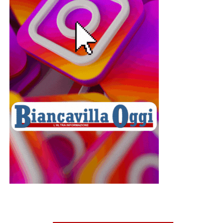
continuano a identificarli con san Placido e i suoi
compagni. Il dibattito storico resta aperto, mentre la
devozione popolare non ha mai conosciuto interruzioni.
Ed è forse proprio questo il significato più profondo della
presenza dei biancavillesi a Messina: il rinnovo di un
legame che unisce da oltre quattro secoli le due
comunità. Un filo fatto di fede, memoria e tradizione che,
quest’anno più che mai, ha trovato espressione in una
celebrazione vissuta nel silenzio, nella preghiera e nella
solidarietà verso una città ferita.
© RIPRODUZIONE RISERVATA