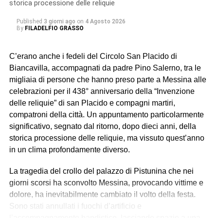
storica processione delle reliquie
Published
3 giorni ago
on
4 Agosto 2026
By
FILADELFIO GRASSO
C’erano anche i fedeli del Circolo San Placido di
Biancavilla, accompagnati da padre Pino Salerno, tra le
migliaia di persone che hanno preso parte a Messina alle
celebrazioni per il 438° anniversario della “Invenzione
delle reliquie” di san Placido e compagni martiri,
compatroni della città. Un appuntamento particolarmente
significativo, segnato dal ritorno, dopo dieci anni, della
storica processione delle reliquie, ma vissuto quest’anno
in un clima profondamente diverso.
La tragedia del crollo del palazzo di Pistunina che nei
giorni scorsi ha sconvolto Messina, provocando vittime e
dolore, ha inevitabilmente cambiato il volto della festa.
Sono stati annullati i fuochi d’artificio e
l’accompagnamento bandistico, lasciando spazio a una