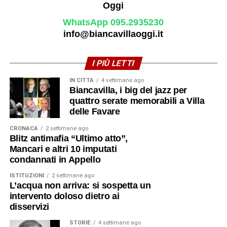
WhatsApp 095.2935230
info@biancavillaoggi.it
I PIÙ LETTI
IN CITTÀ
4 settimane ago
Biancavilla, i big del jazz per
quattro serate memorabili a Villa
delle Favare
CRONACA
2 settimane ago
Blitz antimafia “Ultimo atto”,
Mancari e altri 10 imputati
condannati in Appello
ISTITUZIONI
2 settimane ago
L’acqua non arriva: si sospetta un
intervento doloso dietro ai
disservizi
STORIE
4 settimane ago