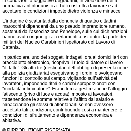
in condizioni alloggiative degradanti, in violazione della
normativa antinfortunistica. Tutti costretti a lavorare e ad
accettare le condizioni imposte dietro violenza e minacce.
L’indagine è scaturita dalla denuncia di quattro cittadini
marocchini dipendenti da uno pseudo imprenditore rumeno,
sostenuti dall’associazione Penelope, sulle cui dichiarazioni
hanno avuto origine gli accertamenti a riscontro da parte dei
militari del Nucleo Carabinieri Ispettorato del Lavoro di
Catania.
In particolare, uno dei soggetti indagati, ora ai domiciliari con
braccialetto elettronico, ricopriva il ruolo di datore di lavoro
“di fatto”. Gli altri tre (destinatari dell’obbligo di presentazione
alla polizia giudiziaria) eseguivano gli ordini e svolgevano
funzioni di controllo sul campo, vigilando sull’attività dei
lavoratori, imponendo ritmi e carichi sproporzionati con
“modalità intimidatorie”. Erano loro a gestire anche l’alloggio
fatiscente (privo di luce e acqua) imposto ai lavoratori,
trattenendone le somme relative all’affitto dal salario e
minacciando gli stessi di allontanarli se non avessero
accettato tali condizioni, contribuendo così a mantenere le
condizioni di sfruttamento e dipendenza economica e
abitativa.
© RIPRODUZIONE RISERVATA