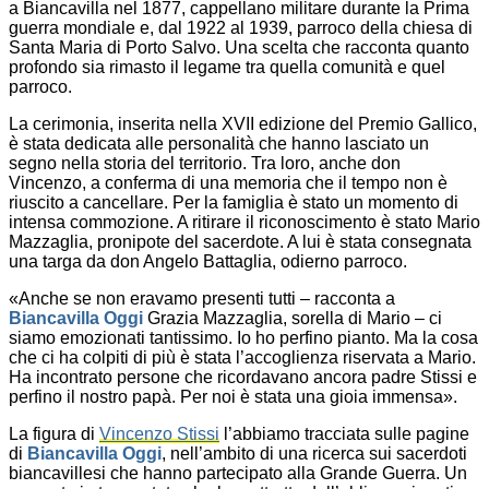
a Biancavilla nel 1877, cappellano militare durante la Prima
guerra mondiale e, dal 1922 al 1939, parroco della chiesa di
Santa Maria di Porto Salvo. Una scelta che racconta quanto
profondo sia rimasto il legame tra quella comunità e quel
parroco.
La cerimonia, inserita nella XVII edizione del Premio Gallico,
è stata dedicata alle personalità che hanno lasciato un
segno nella storia del territorio. Tra loro, anche don
Vincenzo, a conferma di una memoria che il tempo non è
riuscito a cancellare. Per la famiglia è stato un momento di
intensa commozione. A ritirare il riconoscimento è stato Mario
Mazzaglia, pronipote del sacerdote. A lui è stata consegnata
una targa da don Angelo Battaglia, odierno parroco.
«Anche se non eravamo presenti tutti – racconta a
Biancavilla Oggi
Grazia Mazzaglia, sorella di Mario – ci
siamo emozionati tantissimo. Io ho perfino pianto. Ma la cosa
che ci ha colpiti di più è stata l’accoglienza riservata a Mario.
Ha incontrato persone che ricordavano ancora padre Stissi e
perfino il nostro papà. Per noi è stata una gioia immensa».
La figura di
Vincenzo Stissi
l’abbiamo tracciata sulle pagine
di
Biancavilla Oggi
, nell’ambito di una ricerca sui sacerdoti
biancavillesi che hanno partecipato alla Grande Guerra. Un