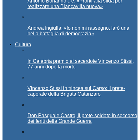
Antonio Bonanno c’è: «Pronti alla sfida per
realizzare una Biancavilla nuova»
Andrea Ingiulla: «Io non mi rassegno, farò una
bella battaglia di democrazia»
Cultura
In Calabria premio al sacerdote Vincenzo Stissi,
77 anni dopo la morte
Vincenzo Stissi in trincea sul Carso: il prete-
caporale della Brigata Catanzaro
Don Pasquale Castro, il prete-soldato in soccorso
dei feriti della Grande Guerra