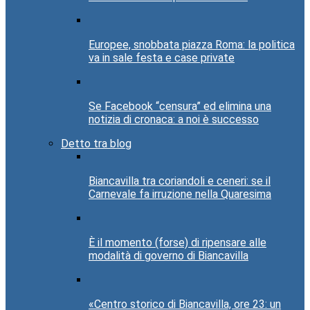
Europee, snobbata piazza Roma: la politica
va in sale festa e case private
Se Facebook “censura” ed elimina una
notizia di cronaca: a noi è successo
Detto tra blog
Biancavilla tra coriandoli e ceneri: se il
Carnevale fa irruzione nella Quaresima
È il momento (forse) di ripensare alle
modalità di governo di Biancavilla
«Centro storico di Biancavilla, ore 23: un