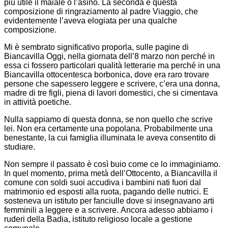
più utile il maiale o l’asino. La seconda è questa
composizione di ringraziamento al padre Viaggio, che
evidentemente l’aveva elogiata per una qualche
composizione.
Mi è sembrato significativo proporla, sulle pagine di
Biancavilla Oggi, nella giornata dell’8 marzo non perché in
essa ci fossero particolari qualità letterarie ma perché in una
Biancavilla ottocentesca borbonica, dove era raro trovare
persone che sapessero leggere e scrivere, c’era una donna,
madre di tre figli, piena di lavori domestici, che si cimentava
in attività poetiche.
Nulla sappiamo di questa donna, se non quello che scrive
lei. Non era certamente una popolana. Probabilmente una
benestante, la cui famiglia illuminata le aveva consentito di
studiare.
Non sempre il passato è così buio come ce lo immaginiamo.
In quel momento, prima metà dell’Ottocento, a Biancavilla il
comune con soldi suoi accudiva i bambini nati fuori dal
matrimonio ed esposti alla ruota, pagando delle nutrici. E
sosteneva un istituto per fanciulle dove si insegnavano arti
femminili a leggere e a scrivere. Ancora adesso abbiamo i
ruderi della Badia, istituto religioso locale a gestione