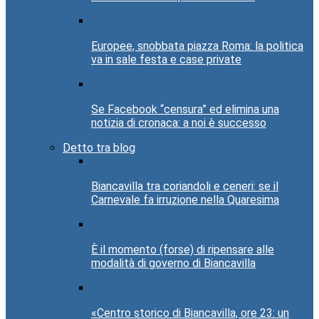
Europee, snobbata piazza Roma: la politica
va in sale festa e case private
Se Facebook “censura” ed elimina una
notizia di cronaca: a noi è successo
Detto tra blog
Biancavilla tra coriandoli e ceneri: se il
Carnevale fa irruzione nella Quaresima
È il momento (forse) di ripensare alle
modalità di governo di Biancavilla
«Centro storico di Biancavilla, ore 23: un