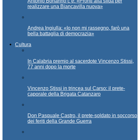
Antonio Bonanno c’è: «Pronti alla sfida per
realizzare una Biancavilla nuova»
Andrea Ingiulla: «Io non mi rassegno, farò una
bella battaglia di democrazia»
Cultura
In Calabria premio al sacerdote Vincenzo Stissi,
77 anni dopo la morte
Vincenzo Stissi in trincea sul Carso: il prete-
caporale della Brigata Catanzaro
Don Pasquale Castro, il prete-soldato in soccorso
dei feriti della Grande Guerra