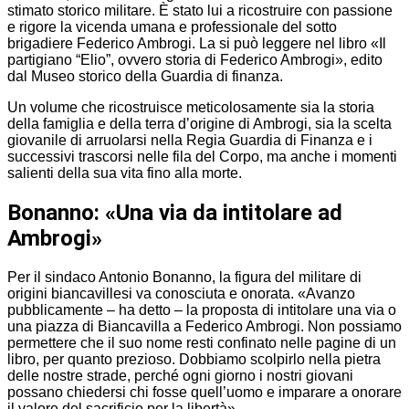
stimato storico militare. È stato lui a ricostruire con passione
e rigore la vicenda umana e professionale del sotto
brigadiere Federico Ambrogi. La si può leggere nel libro «Il
partigiano “Elio”, ovvero storia di Federico Ambrogi», edito
dal Museo storico della Guardia di finanza.
Un volume che ricostruisce meticolosamente sia la storia
della famiglia e della terra d’origine di Ambrogi, sia la scelta
giovanile di arruolarsi nella Regia Guardia di Finanza e i
successivi trascorsi nelle fila del Corpo, ma anche i momenti
salienti della sua vita fino alla morte.
Bonanno: «Una via da intitolare ad
Ambrogi»
Per il sindaco Antonio Bonanno, la figura del militare di
origini biancavillesi va conosciuta e onorata. «Avanzo
pubblicamente – ha detto – la proposta di intitolare una via o
una piazza di Biancavilla a Federico Ambrogi. Non possiamo
permettere che il suo nome resti confinato nelle pagine di un
libro, per quanto prezioso. Dobbiamo scolpirlo nella pietra
delle nostre strade, perché ogni giorno i nostri giovani
possano chiedersi chi fosse quell’uomo e imparare a onorare
il valore del sacrificio per la libertà».