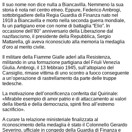
Il suo nome non dice nulla a Biancavilla. Nemmeno la sua
storia è nota nel centro etneo. Eppure, Federico Ambrogi,
sottobrigadiere della Regia Guardia di Finanza nato nel
1918 a Biancavilla e morto nella seconda guerra mondiale,
fu un partigiano eroe con nome di battaglia “Elio”. In
occasione dell’80° anniversario della Liberazione dal
nazifascismo, il presidente della Repubblica, Sergio
Mattarella, gli aveva riconosciuto alla memoria la medaglia
d’oro al merito civile.
Il militare della Fiamme Gialle aderì alla Resistenza,
militando in una formazione partigiana del Friuli Venezia
Giulia. Ambrogi, il 13 febbraio 1945, sull’altopiano del
Cansiglio, rimase vittima di uno scontro a fuoco conseguente
a un’operazione di rastrellamento da parte delle truppe
tedesche.
La motivazione dell’onorificenza conferita dal Quirinale:
«Mirabile esempio di amor patrio e di attaccamento ai valori
della libertà e della democrazia, spinti fino all’estremo
sacrificio».
A curare la relazione ministeriale finalizzata al
riconoscimento della medaglia è stato il Colonnello Gerardo
Severino, ufficiale in congedo della Guardia di Finanza e