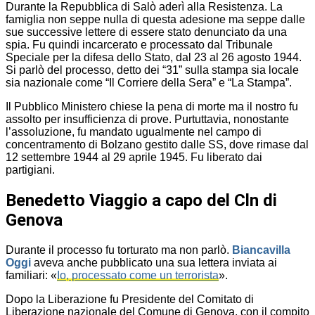
Durante la Repubblica di Salò aderì alla Resistenza. La
famiglia non seppe nulla di questa adesione ma seppe dalle
sue successive lettere di essere stato denunciato da una
spia. Fu quindi incarcerato e processato dal Tribunale
Speciale per la difesa dello Stato, dal 23 al 26 agosto 1944.
Si parlò del processo, detto dei “31” sulla stampa sia locale
sia nazionale come “Il Corriere della Sera” e “La Stampa”.
Il Pubblico Ministero chiese la pena di morte ma il nostro fu
assolto per insufficienza di prove. Purtuttavia, nonostante
l’assoluzione, fu mandato ugualmente nel campo di
concentramento di Bolzano gestito dalle SS, dove rimase dal
12 settembre 1944 al 29 aprile 1945. Fu liberato dai
partigiani.
Benedetto Viaggio a capo del Cln di
Genova
Durante il processo fu torturato ma non parlò.
Biancavilla
Oggi
aveva anche pubblicato una sua lettera inviata ai
familiari: «
Io, processato come un terrorista
».
Dopo la Liberazione fu Presidente del Comitato di
Liberazione nazionale del Comune di Genova, con il compito