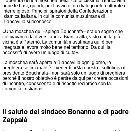
L’apertura di una moschea nella “cattolicissima” Biancavilla
pone le basi, quindi, per l’avvio di un dialogo interculturale e
interreligioso. Principi ispiratori della Confederazione
Islamica Italiana, in cui la comunità musulmana di
Biancavilla si riconosce.
«Una moschea qui –spiega Bouchnafa– era un sogno che
coltivavamo da diversi anni a Biancavilla, visto che la più
vicina è a Paternò. La comunità musulmana qui è ben
integrata e lavora molto bene nel territorio. Da qui, la
necessità di avere un luogo di culto».
La moschea sarà aperta a Biancavilla ogni giorno, la
preghiera settimanale è il venerdì. «Ma questo –sottolinea il
presidente Bouchnafa– non sarà solo un luogo di preghiera
perché il nostro obiettivo è partire da qui per creare occasioni
di incontro, conoscenza e di rispetto reciproco con la
comunità cristiana».
Il saluto del sindaco Bonanno e di padre
Zappalà