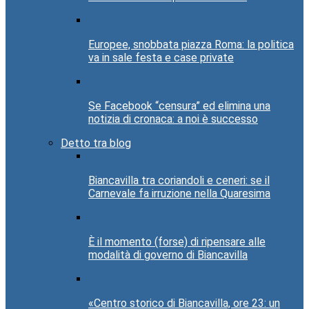
Europee, snobbata piazza Roma: la politica
va in sale festa e case private
Se Facebook “censura” ed elimina una
notizia di cronaca: a noi è successo
Detto tra blog
Biancavilla tra coriandoli e ceneri: se il
Carnevale fa irruzione nella Quaresima
È il momento (forse) di ripensare alle
modalità di governo di Biancavilla
«Centro storico di Biancavilla, ore 23: un