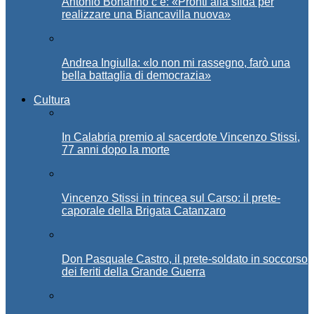
Antonio Bonanno c’è: «Pronti alla sfida per
realizzare una Biancavilla nuova»
Andrea Ingiulla: «Io non mi rassegno, farò una
bella battaglia di democrazia»
Cultura
In Calabria premio al sacerdote Vincenzo Stissi,
77 anni dopo la morte
Vincenzo Stissi in trincea sul Carso: il prete-
caporale della Brigata Catanzaro
Don Pasquale Castro, il prete-soldato in soccorso
dei feriti della Grande Guerra