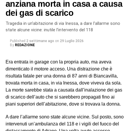
L’indagine è scaturita dalla denuncia di quattro cittadini
anziana morta in casa a causa
marocchini dipendenti da uno pseudo imprenditore
dei gas di scarico
rumeno, sostenuti dall’associazione Penelope, sulle cui
dichiarazioni hanno avuto origine gli accertamenti a
Tragedia in un’abitazione di via Inessa, a dare l’allarme sono
riscontro da parte dei militari del Nucleo Carabinieri
state alcune vicine: inutile l’intervento del 118
Ispettorato del Lavoro di Catania.
Published
2 settimane ago
on
29 Luglio 2026
By
REDAZIONE
In particolare, uno dei soggetti indagati, ora ai domiciliari
con braccialetto elettronico, ricopriva il ruolo di datore di
Era entrata in garage con la propria auto, ma aveva
lavoro “di fatto”. Gli altri tre (destinatari dell’obbligo di
dimenticato il motore acceso. Una distrazione che è
presentazione alla polizia giudiziaria) eseguivano gli
risultata fatale per una donna di 87 anni di Biancavilla,
ordini e svolgevano funzioni di controllo sul campo,
trovata morta in casa, in via Inessa, dove viveva da sola.
vigilando sull’attività dei lavoratori, imponendo ritmi e
La morte sarebbe stata a causata dall’inalazione dei gas
carichi sproporzionati con “modalità intimidatorie”. Erano
di scarico dell’auto che si sarebbero propagati fino ai
loro a gestire anche l’alloggio fatiscente (privo di luce e
piani superiori dell’abitazione, dove si trovava la donna.
acqua) imposto ai lavoratori, trattenendone le somme
relative all’affitto dal salario e minacciando gli stessi di
A dare l’allarme sono state alcune vicine. Sul posto, sono
allontanarli se non avessero accettato tali condizioni,
intervenuti un’ambulanza del 118 e i vigili del fuoco del
contribuendo così a mantenere le condizioni di
distaccamento di Adrano. Una volta avuto accesso