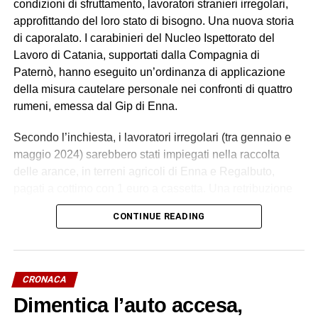
condizioni di sfruttamento, lavoratori stranieri irregolari,
approfittando del loro stato di bisogno. Una nuova storia
di caporalato. I carabinieri del Nucleo Ispettorato del
Lavoro di Catania, supportati dalla Compagnia di
Paternò, hanno eseguito un’ordinanza di applicazione
della misura cautelare personale nei confronti di quattro
rumeni, emessa dal Gip di Enna.
Secondo l’inchiesta, i lavoratori irregolari (tra gennaio e
maggio 2024) sarebbero stati impiegati nella raccolta
delle arance, in terreni agricoli di Enna e Regalbuto,
pagati a cottimo con 1 euro a cassetta. Una retribuzione
palesemente difforme e sproporzionata rispetto ai minimi
CONTINUE READING
contrattuali. Un impegno di circa 70 ore settimanali, senza
giornate di riposo, in condizioni alloggiative degradanti, in
violazione della normativa antinfortunistica. Tutti costretti
a lavorare e ad accettare le condizioni imposte dietro
CRONACA
violenza e minacce.
Dimentica l’auto accesa,