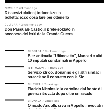
NEWS
2 settimane ago
Disservizi elettrici, indennizzo in
bolletta: ecco cosa fare per ottenerlo
CULTURA
2 settimane ago
Don Pasquale Castro, il prete-soldato in
soccorso dei feriti della Grande Guerra
CRONACA
3 settimane ago
Blitz antimafia “Ultimo atto”, Mancari e altri
10 imputati condannati in Appello
ISTITUZIONI
1 mese ago
Servizio idrico, Bonanno e gli altri sindaci
stracciano il contratto con la Sie
CULTURA
2 mesi ago
Placido Nicolosi e la cartolina dal fronte di
guerra ritrovata dopo oltre un secolo
CRONACA
2 mesi ago
Omicido Andolfi, si va in Appello: revocati i