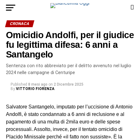
CRONACA
Omicidio Andolfi, per il giudice
fu legittima difesa: 6 anni a
Santangelo
Sentenza con rito abbreviato per il delitto avvenuto nel luglio
2024 nelle campagne di Centuripe
Published
8 mesi ago
on
2 Dicembre 2025
By
VITTORIO FIORENZA
Salvatore Santangelo, imputato per l’uccisione di Antonio
Andolfi, è stato condannato a 6 anni di reclusione e al
pagamento di una multa di 2mila euro e delle spese
processuali. Assolto, invece, per il tentato omicidio di
Placido Minissale perché «il fatto non sussiste». È la