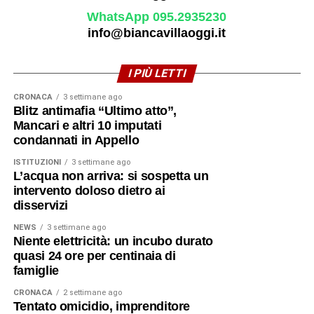
WhatsApp 095.2935230
info@biancavillaoggi.it
I PIÙ LETTI
CRONACA
3 settimane ago
Blitz antimafia “Ultimo atto”,
Mancari e altri 10 imputati
condannati in Appello
ISTITUZIONI
3 settimane ago
L’acqua non arriva: si sospetta un
intervento doloso dietro ai
disservizi
NEWS
3 settimane ago
Niente elettricità: un incubo durato
quasi 24 ore per centinaia di
famiglie
CRONACA
2 settimane ago
Tentato omicidio, imprenditore