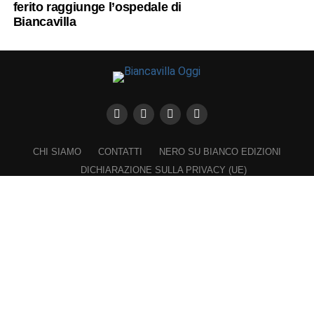
ferito raggiunge l’ospedale di
Biancavilla
CHI SIAMO
CONTATTI
NERO SU BIANCO EDIZIONI
DICHIARAZIONE SULLA PRIVACY (UE)
COOKIE POLICY (UE)
DISCONOSCIMENTO
Registrazione al Tribunale di Catania n. 25/2016
PROPRIETARIO e EDITORE
Associazione Nero su Bianco ETS
Iscrizione al RUNTS n. 2305 del 23.6.2026
Iscrizione al ROC n. 36315 del 16.3.2021
Direttore responsabile: VITTORIO FIORENZA
━━━━━