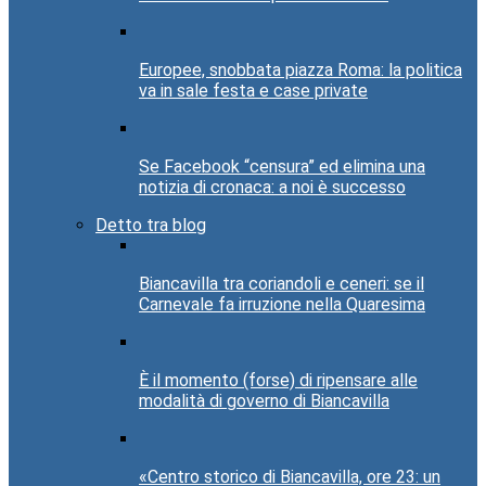
Europee, snobbata piazza Roma: la politica
va in sale festa e case private
Se Facebook “censura” ed elimina una
notizia di cronaca: a noi è successo
Detto tra blog
Biancavilla tra coriandoli e ceneri: se il
Carnevale fa irruzione nella Quaresima
È il momento (forse) di ripensare alle
modalità di governo di Biancavilla
«Centro storico di Biancavilla, ore 23: un