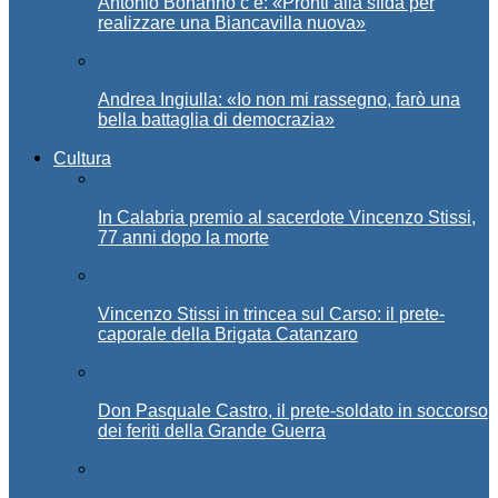
Antonio Bonanno c’è: «Pronti alla sfida per
realizzare una Biancavilla nuova»
Andrea Ingiulla: «Io non mi rassegno, farò una
bella battaglia di democrazia»
Cultura
In Calabria premio al sacerdote Vincenzo Stissi,
77 anni dopo la morte
Vincenzo Stissi in trincea sul Carso: il prete-
caporale della Brigata Catanzaro
Don Pasquale Castro, il prete-soldato in soccorso
dei feriti della Grande Guerra