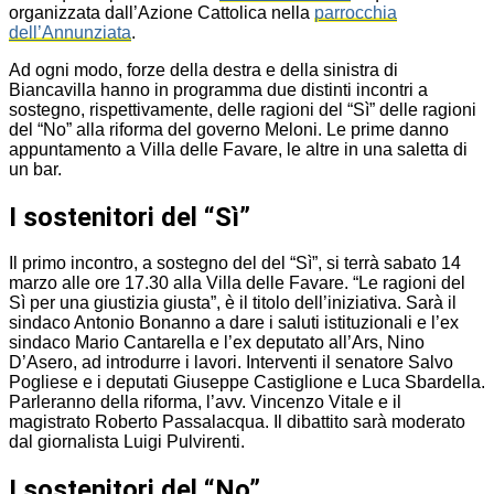
organizzata dall’Azione Cattolica nella
parrocchia
dell’Annunziata
.
Ad ogni modo, forze della destra e della sinistra di
Biancavilla hanno in programma due distinti incontri a
sostegno, rispettivamente, delle ragioni del “Sì” delle ragioni
del “No” alla riforma del governo Meloni. Le prime danno
appuntamento a Villa delle Favare, le altre in una saletta di
un bar.
I sostenitori del “Sì”
Il primo incontro, a sostegno del del “Sì”, si terrà sabato 14
marzo alle ore 17.30 alla Villa delle Favare. “Le ragioni del
Sì per una giustizia giusta”, è il titolo dell’iniziativa. Sarà il
sindaco Antonio Bonanno a dare i saluti istituzionali e l’ex
sindaco Mario Cantarella e l’ex deputato all’Ars, Nino
D’Asero, ad introdurre i lavori. Interventi il senatore Salvo
Pogliese e i deputati Giuseppe Castiglione e Luca Sbardella.
Parleranno della riforma, l’avv. Vincenzo Vitale e il
magistrato Roberto Passalacqua. Il dibattito sarà moderato
dal giornalista Luigi Pulvirenti.
I sostenitori del “No”