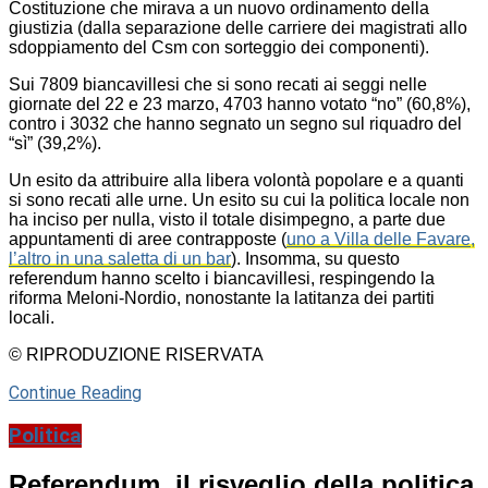
Costituzione che mirava a un nuovo ordinamento della
giustizia (dalla separazione delle carriere dei magistrati allo
sdoppiamento del Csm con sorteggio dei componenti).
Sui 7809 biancavillesi che si sono recati ai seggi nelle
giornate del 22 e 23 marzo, 4703 hanno votato “no” (60,8%),
contro i 3032 che hanno segnato un segno sul riquadro del
“sì” (39,2%).
Un esito da attribuire alla libera volontà popolare e a quanti
si sono recati alle urne. Un esito su cui la politica locale non
ha inciso per nulla, visto il totale disimpegno, a parte due
appuntamenti di aree contrapposte (
uno a Villa delle Favare,
l’altro in una saletta di un bar
). Insomma, su questo
referendum hanno scelto i biancavillesi, respingendo la
riforma Meloni-Nordio, nonostante la latitanza dei partiti
locali.
© RIPRODUZIONE RISERVATA
Continue Reading
Politica
Referendum, il risveglio della politica