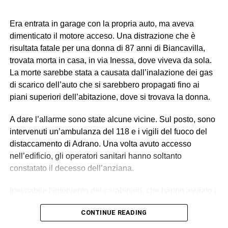
In particolare, uno dei soggetti indagati, ora ai domiciliari
con braccialetto elettronico, ricopriva il ruolo di datore di
Era entrata in garage con la propria auto, ma aveva
lavoro “di fatto”. Gli altri tre (destinatari dell’obbligo di
dimenticato il motore acceso. Una distrazione che è
presentazione alla polizia giudiziaria) eseguivano gli
risultata fatale per una donna di 87 anni di Biancavilla,
ordini e svolgevano funzioni di controllo sul campo,
trovata morta in casa, in via Inessa, dove viveva da sola.
vigilando sull’attività dei lavoratori, imponendo ritmi e
La morte sarebbe stata a causata dall’inalazione dei gas
carichi sproporzionati con “modalità intimidatorie”. Erano
di scarico dell’auto che si sarebbero propagati fino ai
loro a gestire anche l’alloggio fatiscente (privo di luce e
piani superiori dell’abitazione, dove si trovava la donna.
acqua) imposto ai lavoratori, trattenendone le somme
relative all’affitto dal salario e minacciando gli stessi di
A dare l’allarme sono state alcune vicine. Sul posto, sono
allontanarli se non avessero accettato tali condizioni,
intervenuti un’ambulanza del 118 e i vigili del fuoco del
contribuendo così a mantenere le condizioni di
distaccamento di Adrano. Una volta avuto accesso
sfruttamento e dipendenza economica e abitativa.
nell’edificio, gli operatori sanitari hanno soltanto
constatato il decesso dell’anziana.
© RIPRODUZIONE RISERVATA
Inevitabile l’intervento dei carabinieri, che hanno avviato i
necessari accertamenti. La ricostruzione dei fatti, al
CONTINUE READING
momento, suggerisce l’ipotesi della disgrazia: il motore
dell’auto dimenticato acceso, le esalazioni dei fumi dalla