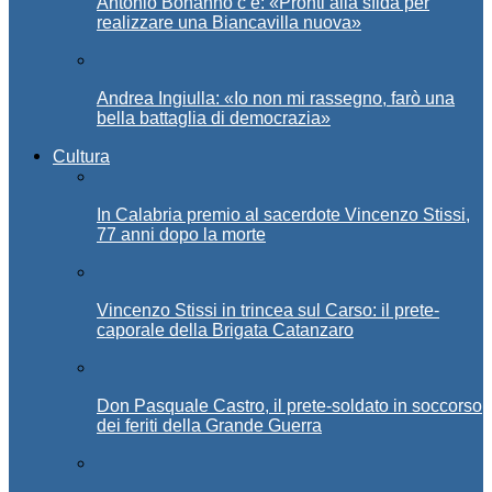
Antonio Bonanno c’è: «Pronti alla sfida per
realizzare una Biancavilla nuova»
Andrea Ingiulla: «Io non mi rassegno, farò una
bella battaglia di democrazia»
Cultura
In Calabria premio al sacerdote Vincenzo Stissi,
77 anni dopo la morte
Vincenzo Stissi in trincea sul Carso: il prete-
caporale della Brigata Catanzaro
Don Pasquale Castro, il prete-soldato in soccorso
dei feriti della Grande Guerra