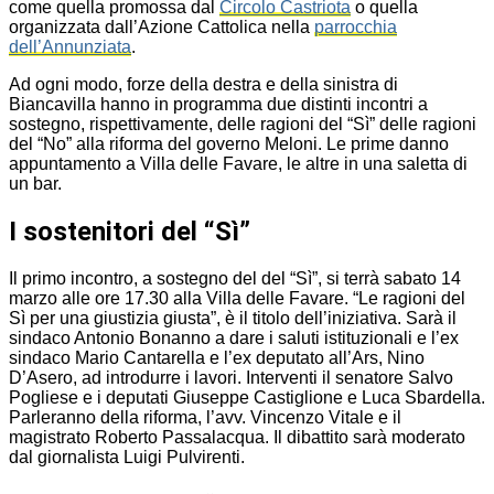
come quella promossa dal
Circolo Castriota
o quella
organizzata dall’Azione Cattolica nella
parrocchia
dell’Annunziata
.
Ad ogni modo, forze della destra e della sinistra di
Biancavilla hanno in programma due distinti incontri a
sostegno, rispettivamente, delle ragioni del “Sì” delle ragioni
del “No” alla riforma del governo Meloni. Le prime danno
appuntamento a Villa delle Favare, le altre in una saletta di
un bar.
I sostenitori del “Sì”
Il primo incontro, a sostegno del del “Sì”, si terrà sabato 14
marzo alle ore 17.30 alla Villa delle Favare. “Le ragioni del
Sì per una giustizia giusta”, è il titolo dell’iniziativa. Sarà il
sindaco Antonio Bonanno a dare i saluti istituzionali e l’ex
sindaco Mario Cantarella e l’ex deputato all’Ars, Nino
D’Asero, ad introdurre i lavori. Interventi il senatore Salvo
Pogliese e i deputati Giuseppe Castiglione e Luca Sbardella.
Parleranno della riforma, l’avv. Vincenzo Vitale e il
magistrato Roberto Passalacqua. Il dibattito sarà moderato
dal giornalista Luigi Pulvirenti.