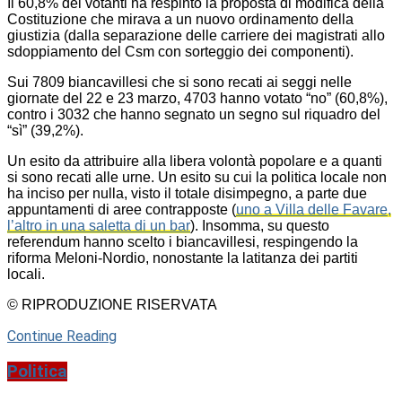
Il 60,8% dei votanti ha respinto la proposta di modifica della
Costituzione che mirava a un nuovo ordinamento della
giustizia (dalla separazione delle carriere dei magistrati allo
sdoppiamento del Csm con sorteggio dei componenti).
Sui 7809 biancavillesi che si sono recati ai seggi nelle
giornate del 22 e 23 marzo, 4703 hanno votato “no” (60,8%),
contro i 3032 che hanno segnato un segno sul riquadro del
“sì” (39,2%).
Un esito da attribuire alla libera volontà popolare e a quanti
si sono recati alle urne. Un esito su cui la politica locale non
ha inciso per nulla, visto il totale disimpegno, a parte due
appuntamenti di aree contrapposte (
uno a Villa delle Favare,
l’altro in una saletta di un bar
). Insomma, su questo
referendum hanno scelto i biancavillesi, respingendo la
riforma Meloni-Nordio, nonostante la latitanza dei partiti
locali.
© RIPRODUZIONE RISERVATA
Continue Reading
Politica