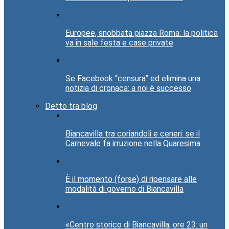
Europee, snobbata piazza Roma: la politica
va in sale festa e case private
Se Facebook “censura” ed elimina una
notizia di cronaca: a noi è successo
Detto tra blog
Biancavilla tra coriandoli e ceneri: se il
Carnevale fa irruzione nella Quaresima
È il momento (forse) di ripensare alle
modalità di governo di Biancavilla
«Centro storico di Biancavilla, ore 23: un