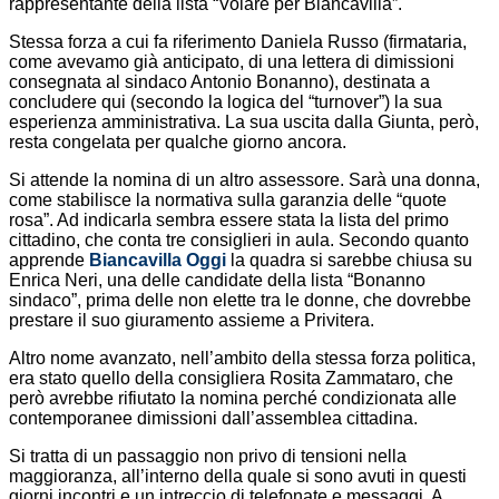
rappresentante della lista “Volare per Biancavilla”.
Stessa forza a cui fa riferimento Daniela Russo (firmataria,
come avevamo già anticipato, di una lettera di dimissioni
consegnata al sindaco Antonio Bonanno), destinata a
concludere qui (secondo la logica del “turnover”) la sua
esperienza amministrativa. La sua uscita dalla Giunta, però,
resta congelata per qualche giorno ancora.
Si attende la nomina di un altro assessore. Sarà una donna,
come stabilisce la normativa sulla garanzia delle “quote
rosa”. Ad indicarla sembra essere stata la lista del primo
cittadino, che conta tre consiglieri in aula. Secondo quanto
apprende
Biancavilla Oggi
la quadra si sarebbe chiusa su
Enrica Neri, una delle candidate della lista “Bonanno
sindaco”, prima delle non elette tra le donne, che dovrebbe
prestare il suo giuramento assieme a Privitera.
Altro nome avanzato, nell’ambito della stessa forza politica,
era stato quello della consigliera Rosita Zammataro, che
però avrebbe rifiutato la nomina perché condizionata alle
contemporanee dimissioni dall’assemblea cittadina.
Si tratta di un passaggio non privo di tensioni nella
maggioranza, all’interno della quale si sono avuti in questi
giorni incontri e un intreccio di telefonate e messaggi. A