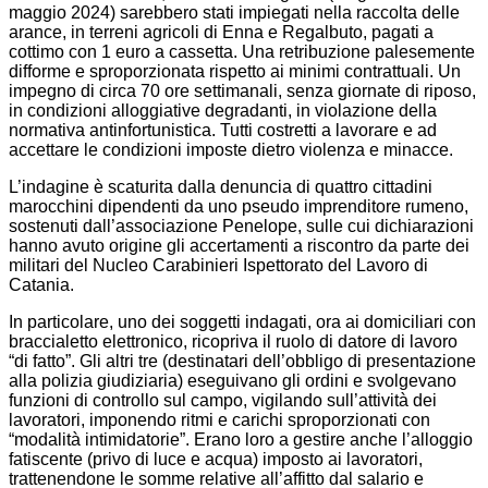
maggio 2024) sarebbero stati impiegati nella raccolta delle
arance, in terreni agricoli di Enna e Regalbuto, pagati a
cottimo con 1 euro a cassetta. Una retribuzione palesemente
difforme e sproporzionata rispetto ai minimi contrattuali. Un
impegno di circa 70 ore settimanali, senza giornate di riposo,
in condizioni alloggiative degradanti, in violazione della
normativa antinfortunistica. Tutti costretti a lavorare e ad
accettare le condizioni imposte dietro violenza e minacce.
L’indagine è scaturita dalla denuncia di quattro cittadini
marocchini dipendenti da uno pseudo imprenditore rumeno,
sostenuti dall’associazione Penelope, sulle cui dichiarazioni
hanno avuto origine gli accertamenti a riscontro da parte dei
militari del Nucleo Carabinieri Ispettorato del Lavoro di
Catania.
In particolare, uno dei soggetti indagati, ora ai domiciliari con
braccialetto elettronico, ricopriva il ruolo di datore di lavoro
“di fatto”. Gli altri tre (destinatari dell’obbligo di presentazione
alla polizia giudiziaria) eseguivano gli ordini e svolgevano
funzioni di controllo sul campo, vigilando sull’attività dei
lavoratori, imponendo ritmi e carichi sproporzionati con
“modalità intimidatorie”. Erano loro a gestire anche l’alloggio
fatiscente (privo di luce e acqua) imposto ai lavoratori,
trattenendone le somme relative all’affitto dal salario e