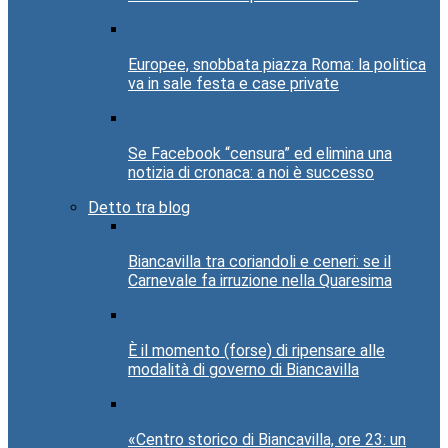
Europee, snobbata piazza Roma: la politica
va in sale festa e case private
Se Facebook “censura” ed elimina una
notizia di cronaca: a noi è successo
Detto tra blog
Biancavilla tra coriandoli e ceneri: se il
Carnevale fa irruzione nella Quaresima
È il momento (forse) di ripensare alle
modalità di governo di Biancavilla
«Centro storico di Biancavilla, ore 23: un