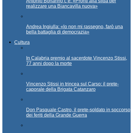
Antonio Bonanno c’è: «Pronti alla sfida per
realizzare una Biancavilla nuova»
Andrea Ingiulla: «Io non mi rassegno, farò una
bella battaglia di democrazia»
Cultura
In Calabria premio al sacerdote Vincenzo Stissi,
77 anni dopo la morte
Vincenzo Stissi in trincea sul Carso: il prete-
caporale della Brigata Catanzaro
Don Pasquale Castro, il prete-soldato in soccorso
dei feriti della Grande Guerra