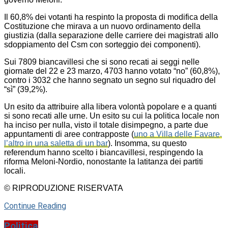
Il 60,8% dei votanti ha respinto la proposta di modifica della
Costituzione che mirava a un nuovo ordinamento della
giustizia (dalla separazione delle carriere dei magistrati allo
sdoppiamento del Csm con sorteggio dei componenti).
Sui 7809 biancavillesi che si sono recati ai seggi nelle
giornate del 22 e 23 marzo, 4703 hanno votato “no” (60,8%),
contro i 3032 che hanno segnato un segno sul riquadro del
“sì” (39,2%).
Un esito da attribuire alla libera volontà popolare e a quanti
si sono recati alle urne. Un esito su cui la politica locale non
ha inciso per nulla, visto il totale disimpegno, a parte due
appuntamenti di aree contrapposte (
uno a Villa delle Favare,
l’altro in una saletta di un bar
). Insomma, su questo
referendum hanno scelto i biancavillesi, respingendo la
riforma Meloni-Nordio, nonostante la latitanza dei partiti
locali.
© RIPRODUZIONE RISERVATA
Continue Reading
Politica