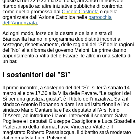
giustizia del 22 e 23 marzo. Lo fa, arrivando in notevole
ritardo rispetto ad altre iniziative pubbliche di confronto,
come quella promossa dal
Circolo Castriota
o quella
organizzata dall’Azione Cattolica nella
parrocchia
dell’Annunziata
.
Ad ogni modo, forze della destra e della sinistra di
Biancavilla hanno in programma due distinti incontri a
sostegno, rispettivamente, delle ragioni del “Sì” delle ragioni
del “No” alla riforma del governo Meloni. Le prime danno
appuntamento a Villa delle Favare, le altre in una saletta di
un bar.
I sostenitori del “Sì”
Il primo incontro, a sostegno del del “Sì”, si terrà sabato 14
marzo alle ore 17.30 alla Villa delle Favare. “Le ragioni del
Sì per una giustizia giusta”, è il titolo dell’iniziativa. Sarà il
sindaco Antonio Bonanno a dare i saluti istituzionali e l’ex
sindaco Mario Cantarella e l’ex deputato all’Ars, Nino
D’Asero, ad introdurre i lavori. Interventi il senatore Salvo
Pogliese e i deputati Giuseppe Castiglione e Luca Sbardella.
Parleranno della riforma, l’avv. Vincenzo Vitale e il
magistrato Roberto Passalacqua. Il dibattito sarà moderato
dal giornalista Luigi Pulvirenti.