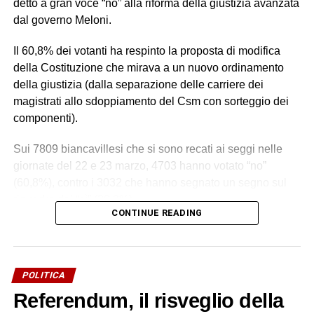
detto a gran voce “no” alla riforma della giustizia avanzata
dal governo Meloni.
Il 60,8% dei votanti ha respinto la proposta di modifica
della Costituzione che mirava a un nuovo ordinamento
della giustizia (dalla separazione delle carriere dei
magistrati allo sdoppiamento del Csm con sorteggio dei
componenti).
Sui 7809 biancavillesi che si sono recati ai seggi nelle
giornate del 22 e 23 marzo, 4703 hanno votato “no”
(60,8%), contro i 3032 che hanno segnato un segno sul
riquadro del “sì” (39,2%).
CONTINUE READING
Un esito da attribuire alla libera volontà popolare e a
quanti si sono recati alle urne. Un esito su cui la politica
locale non ha inciso per nulla, visto il totale disimpegno, a
POLITICA
parte due appuntamenti di aree contrapposte (
uno a Villa
Referendum, il risveglio della
delle Favare, l’altro in una saletta di un bar
). Insomma, su