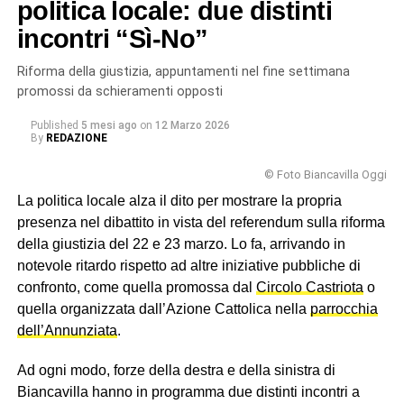
questo referendum hanno scelto i biancavillesi,
politica locale: due distinti
respingendo la riforma Meloni-Nordio, nonostante la
incontri “Sì-No”
latitanza dei partiti locali.
Riforma della giustizia, appuntamenti nel fine settimana
© RIPRODUZIONE RISERVATA
promossi da schieramenti opposti
Published
5 mesi ago
on
12 Marzo 2026
By
REDAZIONE
© Foto Biancavilla Oggi
La politica locale alza il dito per mostrare la propria
presenza nel dibattito in vista del referendum sulla riforma
della giustizia del 22 e 23 marzo. Lo fa, arrivando in
notevole ritardo rispetto ad altre iniziative pubbliche di
confronto, come quella promossa dal
Circolo Castriota
o
quella organizzata dall’Azione Cattolica nella
parrocchia
dell’Annunziata
.
Ad ogni modo, forze della destra e della sinistra di
Biancavilla hanno in programma due distinti incontri a