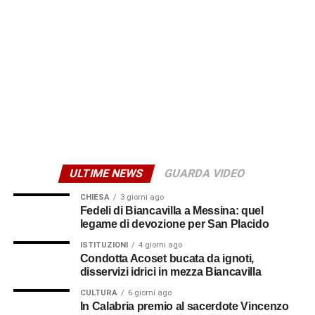
I sostenitori del “No”
Il giorno successivo, domenica 15 marzo alle ore 10, è
invece l’incontro dal titolo “Le ragioni del No – Verso il
referendum costituzionale”. L’appuntamento si svolgerà
nella saletta del bar “L’Artigiana”. Interverranno Giuseppe
Glorioso, segretario generale Flai Cgil di Catania ed ex
sindaco di Biancavilla, l’avv. Andrea Ingiulla e l’avv.o
Giuseppe Berretta. Le conclusioni saranno affidate ad
Alfio Mannino, segretario generale della Cgil Sicilia. A
ULTIME NEWS
GUARDA VIDEO
moderare il confronto sarà Nino Benina.
CHIESA
3 giorni ago
© RIPRODUZIONE RISERVATA
Fedeli di Biancavilla a Messina: quel
legame di devozione per San Placido
ISTITUZIONI
4 giorni ago
Condotta Acoset bucata da ignoti,
disservizi idrici in mezza Biancavilla
CULTURA
6 giorni ago
In Calabria premio al sacerdote Vincenzo