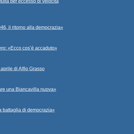
ulta per eccesso di velocità
6, il ritorno alla democrazia»
Asero: «Ecco cos’è accaduto»
aprile di Alfio Grasso
zare una Biancavilla nuova»
a battaglia di democrazia»