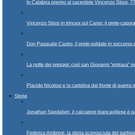
In Calabria premio al sacerdote Vincenzo Stissi, 7
Vincenzo Stissi in trincea sul Carso: il prete-capor
Don Pasquale Castro, il prete-soldato in soccorso d
La notte dei presagi: così san Giovanni “entrava” ne
Placido Nicolosi e la cartolina dal fronte di guerra 
Storie
Jonathan Spedalieri, il calciatore biancavillese è 
Federico Ambrogi, la storia sconosciuta del partigi