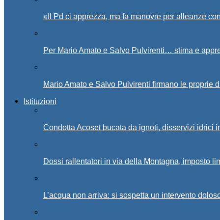
«Il Pd ci apprezza, ma fa manovre per alleanze con
Per Mario Amato e Salvo Pulvirenti… stima e appr
Mario Amato e Salvo Pulvirenti firmano le proprie d
Istituzioni
Condotta Acoset bucata da ignoti, disservizi idrici 
Dossi rallentatori in via della Montagna, imposto li
L’acqua non arriva: si sospetta un intervento doloso 