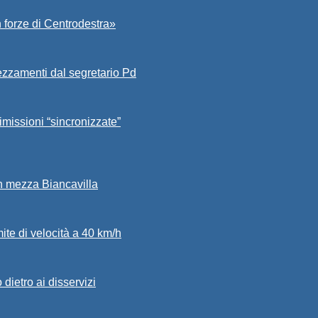
 forze di Centrodestra»
ezzamenti dal segretario Pd
imissioni “sincronizzate”
in mezza Biancavilla
mite di velocità a 40 km/h
dietro ai disservizi