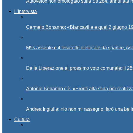
Autovelox non omologato sulla Ss 284, annullata m
L’Intervista
Carmelo Bonanno: «Biancavilla e quel 2 giugno 194
M5s assente e il tesoretto elettorale da spartire, 
Dalla Liberazione al prossimo voto comunale: il 25 
Antonio Bonanno c’è: «Pronti alla sfida per realiz
Andrea Ingiulla: «Io non mi rassegno, farò una bell
Cultura