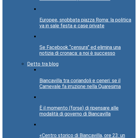
Europee, snobbata piazza Roma: la politica
va in sale festa e case private
Se Facebook “censura” ed elimina una
notizia di cronaca: a noi è successo
Detto tra blog
Biancavilla tra coriandoli e ceneri: se il
Carnevale fa irruzione nella Quaresima
È il momento (forse) di ripensare alle
modalità di governo di Biancavilla
«Centro storico di Biancavilla, ore 23: un