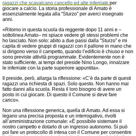
ragazzi che scavalcano cancello ed alte inferriate
per
giocare a calcio. La storia professionale di Amato è
essenzialmente legata alla “Sturzo” per averci insegnato
anni.
«Ritorno in questa scuola da reggente dopo 11 anni e –
sottolinea Amato– mi spiace vedere gli stessi problemi che
ho lasciato. Non solo: abito a due passi dalla “Sturzo” e mi
capita di vedere gruppi di ragazzi con il pallone in mano che
si dirigono verso il campetto, quando l’edificio è chiuso e non
sono previste attività programmate. Evidentemente non è
stato sufficiente, ai tempi del preside Nino Longo, innalzare
le inferriate con la parte superiore appuntita».
Il preside, però, allarga la riflessione: «C’è da parte di questi
ragazzi una richiesta di spazi. Solo questo. Non hanno mai
fatto danni alla scuola. Resta il loro bisogno di avere un
posto in cui giocare. Di questo il Comune si deve fare
carico».
Non una riflessione generica, quella di Amato. Ad essa si
legano una precisa proposta e un interrogativo, rivolti
all’amministrazione comunale: «È possibile sistemare il
nostro campetto e dotarlo di un ingresso autonomo. Si può
poi fare un protocollo di intesa con il Comune per consentire