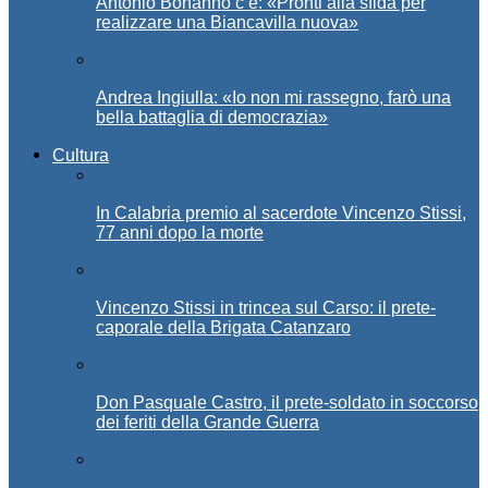
Antonio Bonanno c’è: «Pronti alla sfida per
realizzare una Biancavilla nuova»
Andrea Ingiulla: «Io non mi rassegno, farò una
bella battaglia di democrazia»
Cultura
In Calabria premio al sacerdote Vincenzo Stissi,
77 anni dopo la morte
Vincenzo Stissi in trincea sul Carso: il prete-
caporale della Brigata Catanzaro
Don Pasquale Castro, il prete-soldato in soccorso
dei feriti della Grande Guerra