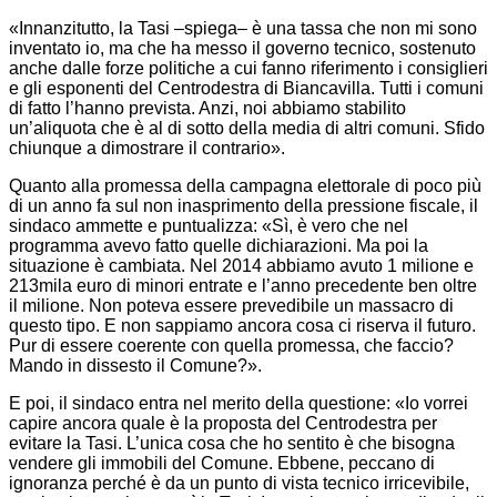
«Innanzitutto, la Tasi –spiega– è una tassa che non mi sono
inventato io, ma che ha messo il governo tecnico, sostenuto
anche dalle forze politiche a cui fanno riferimento i consiglieri
e gli esponenti del Centrodestra di Biancavilla. Tutti i comuni
di fatto l’hanno prevista. Anzi, noi abbiamo stabilito
un’aliquota che è al di sotto della media di altri comuni. Sfido
chiunque a dimostrare il contrario».
Quanto alla promessa della campagna elettorale di poco più
di un anno fa sul non inasprimento della pressione fiscale, il
sindaco ammette e puntualizza: «Sì, è vero che nel
programma avevo fatto quelle dichiarazioni. Ma poi la
situazione è cambiata. Nel 2014 abbiamo avuto 1 milione e
213mila euro di minori entrate e l’anno precedente ben oltre
il milione. Non poteva essere prevedibile un massacro di
questo tipo. E non sappiamo ancora cosa ci riserva il futuro.
Pur di essere coerente con quella promessa, che faccio?
Mando in dissesto il Comune?».
E poi, il sindaco entra nel merito della questione: «Io vorrei
capire ancora quale è la proposta del Centrodestra per
evitare la Tasi. L’unica cosa che ho sentito è che bisogna
vendere gli immobili del Comune. Ebbene, peccano di
ignoranza perché è da un punto di vista tecnico irricevibile,