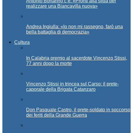
Antonio Bonanno c’è: «Pronti alla sfida per
realizzare una Biancavilla nuova»
Andrea Ingiulla: «Io non mi rassegno, farò una
bella battaglia di democrazia»
Cultura
In Calabria premio al sacerdote Vincenzo Stissi,
77 anni dopo la morte
Vincenzo Stissi in trincea sul Carso: il prete-
caporale della Brigata Catanzaro
Don Pasquale Castro, il prete-soldato in soccorso
dei feriti della Grande Guerra