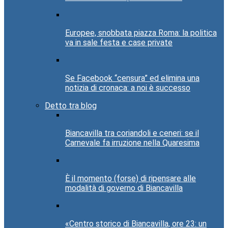
Europee, snobbata piazza Roma: la politica
va in sale festa e case private
Se Facebook “censura” ed elimina una
notizia di cronaca: a noi è successo
Detto tra blog
Biancavilla tra coriandoli e ceneri: se il
Carnevale fa irruzione nella Quaresima
È il momento (forse) di ripensare alle
modalità di governo di Biancavilla
«Centro storico di Biancavilla, ore 23: un