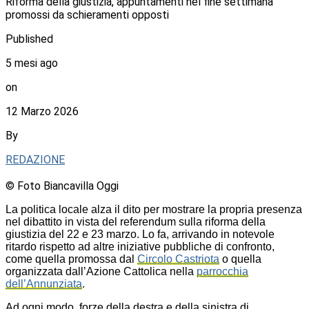
Riforma della giustizia, appuntamenti nel fine settimana
promossi da schieramenti opposti
Published
5 mesi ago
on
12 Marzo 2026
By
REDAZIONE
© Foto Biancavilla Oggi
La politica locale alza il dito per mostrare la propria presenza
nel dibattito in vista del referendum sulla riforma della
giustizia del 22 e 23 marzo. Lo fa, arrivando in notevole
ritardo rispetto ad altre iniziative pubbliche di confronto,
come quella promossa dal
Circolo Castriota
o quella
organizzata dall’Azione Cattolica nella
parrocchia
dell’Annunziata
.
Ad ogni modo, forze della destra e della sinistra di