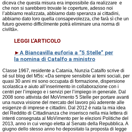
diceva che questa misura era impossibile da realizzare e
che non si sarebbero trovate le coperture, adesso noi
l’abbiamo realizzata, abbiamo dato speranza ai cittadini,
abbiamo dato loro quella consapevolezza, che farà sì che un
futuro governo difficilmente potrà eliminare una norma di
civiltà».
LEGGI L’ARTICOLO
►
A Biancavilla euforia a “5 Stelle” per
la nomina di Catalfo a ministro
Classe 1967, residente a Catania, Nunzia Catalfo scrive di
sé sul blog del M5s: «Da sempre sensibile ai temi sociali, per
quasi 30 anni mi sono occupata di formazione, dispersione
scolastica e aiuto all’inserimento in collaborazione con i
centri per l’impiego e i servizi per l’impiego in generale. Dal
2008 sono attivista del MoVimento 5 Stelle per portare avanti
una nuova visione del mercato del lavoro più aderente alle
esigenze di imprese e cittadini. Dal 2012 è nata la mia idea
del Reddito di Cittadinanza che inserisco nella mia lettera di
intenti consegnata al MoVimento per le elezioni Politiche del
2013, anno in cui vengo eletta al Senato della Repubblica. A
giugno dello stesso anno ho depositato la proposta di legge