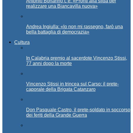
Antonio Bonanno c’è: «Pronti alla sfida per
realizzare una Biancavilla nuova»
Andrea Ingiulla: «Io non mi rassegno, farò una
bella battaglia di democrazia»
Cultura
In Calabria premio al sacerdote Vincenzo Stissi,
77 anni dopo la morte
Vincenzo Stissi in trincea sul Carso: il prete-
caporale della Brigata Catanzaro
Don Pasquale Castro, il prete-soldato in soccorso
dei feriti della Grande Guerra