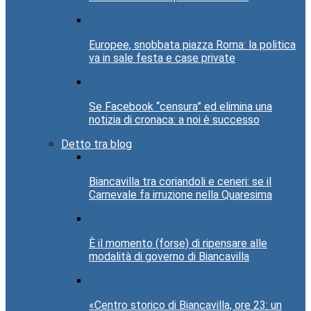
Europee, snobbata piazza Roma: la politica
va in sale festa e case private
Se Facebook “censura” ed elimina una
notizia di cronaca: a noi è successo
Detto tra blog
Biancavilla tra coriandoli e ceneri: se il
Carnevale fa irruzione nella Quaresima
È il momento (forse) di ripensare alle
modalità di governo di Biancavilla
«Centro storico di Biancavilla, ore 23: un