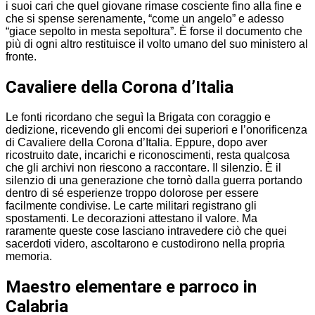
i suoi cari che quel giovane rimase cosciente fino alla fine e
che si spense serenamente, “come un angelo” e adesso
“giace sepolto in mesta sepoltura”. È forse il documento che
più di ogni altro restituisce il volto umano del suo ministero al
fronte.
Cavaliere della Corona d’Italia
Le fonti ricordano che seguì la Brigata con coraggio e
dedizione, ricevendo gli encomi dei superiori e l’onorificenza
di Cavaliere della Corona d’Italia. Eppure, dopo aver
ricostruito date, incarichi e riconoscimenti, resta qualcosa
che gli archivi non riescono a raccontare. Il silenzio. È il
silenzio di una generazione che tornò dalla guerra portando
dentro di sé esperienze troppo dolorose per essere
facilmente condivise. Le carte militari registrano gli
spostamenti. Le decorazioni attestano il valore. Ma
raramente queste cose lasciano intravedere ciò che quei
sacerdoti videro, ascoltarono e custodirono nella propria
memoria.
Maestro elementare e parroco in
Calabria