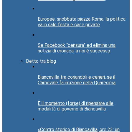
Europee, snobbata piazza Roma: la politica
va in sale festa e case private
Se Facebook “censura” ed elimina una
notizia di cronaca: a noi è successo
Detto tra blog
Biancavilla tra coriandoli e ceneri: se il
Carnevale fa irruzione nella Quaresima
È il momento (forse) di ripensare alle
modalità di governo di Biancavilla
«Centro storico di Biancavilla, ore 23: un