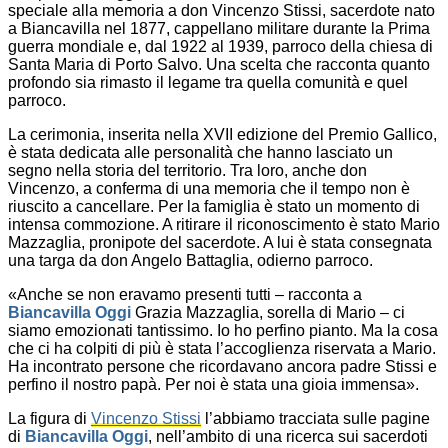
speciale alla memoria a don Vincenzo Stissi, sacerdote nato
a Biancavilla nel 1877, cappellano militare durante la Prima
guerra mondiale e, dal 1922 al 1939, parroco della chiesa di
Santa Maria di Porto Salvo. Una scelta che racconta quanto
profondo sia rimasto il legame tra quella comunità e quel
parroco.
La cerimonia, inserita nella XVII edizione del Premio Gallico,
è stata dedicata alle personalità che hanno lasciato un
segno nella storia del territorio. Tra loro, anche don
Vincenzo, a conferma di una memoria che il tempo non è
riuscito a cancellare. Per la famiglia è stato un momento di
intensa commozione. A ritirare il riconoscimento è stato Mario
Mazzaglia, pronipote del sacerdote. A lui è stata consegnata
una targa da don Angelo Battaglia, odierno parroco.
«Anche se non eravamo presenti tutti – racconta a
Biancavilla Oggi
Grazia Mazzaglia, sorella di Mario – ci
siamo emozionati tantissimo. Io ho perfino pianto. Ma la cosa
che ci ha colpiti di più è stata l’accoglienza riservata a Mario.
Ha incontrato persone che ricordavano ancora padre Stissi e
perfino il nostro papà. Per noi è stata una gioia immensa».
La figura di
Vincenzo Stissi
l’abbiamo tracciata sulle pagine
di
Biancavilla Oggi
, nell’ambito di una ricerca sui sacerdoti