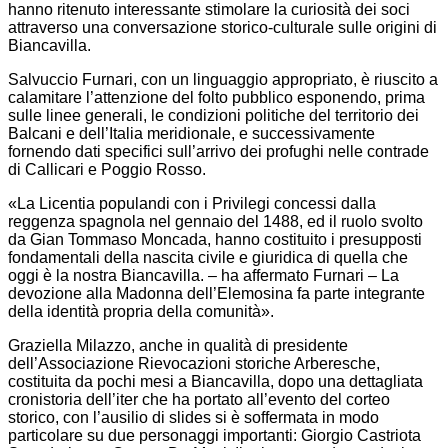
hanno ritenuto interessante stimolare la curiosità dei soci
attraverso una conversazione storico-culturale sulle origini di
Biancavilla.
Salvuccio Furnari, con un linguaggio appropriato, è riuscito a
calamitare l’attenzione del folto pubblico esponendo, prima
sulle linee generali, le condizioni politiche del territorio dei
Balcani e dell’Italia meridionale, e successivamente
fornendo dati specifici sull’arrivo dei profughi nelle contrade
di Callicari e Poggio Rosso.
«La Licentia populandi con i Privilegi concessi dalla
reggenza spagnola nel gennaio del 1488, ed il ruolo svolto
da Gian Tommaso Moncada, hanno costituito i presupposti
fondamentali della nascita civile e giuridica di quella che
oggi è la nostra Biancavilla. – ha affermato Furnari – La
devozione alla Madonna dell’Elemosina fa parte integrante
della identità propria della comunità».
Graziella Milazzo, anche in qualità di presidente
dell’Associazione Rievocazioni storiche Arberesche,
costituita da pochi mesi a Biancavilla, dopo una dettagliata
cronistoria dell’iter che ha portato all’evento del corteo
storico, con l’ausilio di slides si è soffermata in modo
particolare su due personaggi importanti: Giorgio Castriota