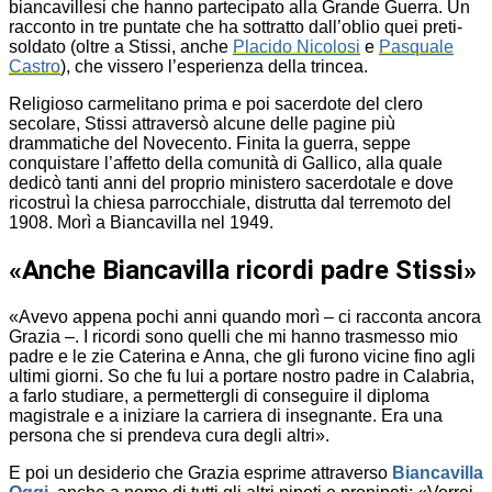
biancavillesi che hanno partecipato alla Grande Guerra. Un
racconto in tre puntate che ha sottratto dall’oblio quei preti-
soldato (oltre a Stissi, anche
Placido Nicolosi
e
Pasquale
Castro
), che vissero l’esperienza della trincea.
Religioso carmelitano prima e poi sacerdote del clero
secolare, Stissi attraversò alcune delle pagine più
drammatiche del Novecento. Finita la guerra, seppe
conquistare l’affetto della comunità di Gallico, alla quale
dedicò tanti anni del proprio ministero sacerdotale e dove
ricostruì la chiesa parrocchiale, distrutta dal terremoto del
1908. Morì a Biancavilla nel 1949.
«Anche Biancavilla ricordi padre Stissi»
«Avevo appena pochi anni quando morì – ci racconta ancora
Grazia –. I ricordi sono quelli che mi hanno trasmesso mio
padre e le zie Caterina e Anna, che gli furono vicine fino agli
ultimi giorni. So che fu lui a portare nostro padre in Calabria,
a farlo studiare, a permettergli di conseguire il diploma
magistrale e a iniziare la carriera di insegnante. Era una
persona che si prendeva cura degli altri».
E poi un desiderio che Grazia esprime attraverso
Biancavilla