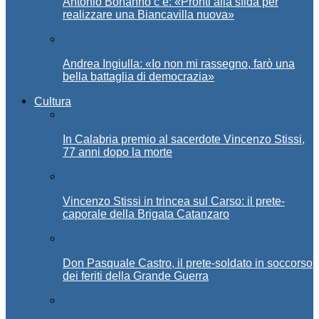
Antonio Bonanno c’è: «Pronti alla sfida per
realizzare una Biancavilla nuova»
Andrea Ingiulla: «Io non mi rassegno, farò una
bella battaglia di democrazia»
Cultura
In Calabria premio al sacerdote Vincenzo Stissi,
77 anni dopo la morte
Vincenzo Stissi in trincea sul Carso: il prete-
caporale della Brigata Catanzaro
Don Pasquale Castro, il prete-soldato in soccorso
dei feriti della Grande Guerra