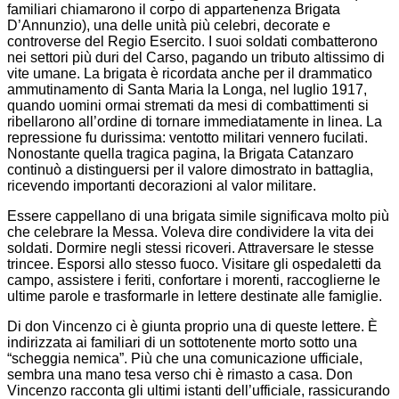
familiari chiamarono il corpo di appartenenza Brigata
D’Annunzio), una delle unità più celebri, decorate e
controverse del Regio Esercito. I suoi soldati combatterono
nei settori più duri del Carso, pagando un tributo altissimo di
vite umane. La brigata è ricordata anche per il drammatico
ammutinamento di Santa Maria la Longa, nel luglio 1917,
quando uomini ormai stremati da mesi di combattimenti si
ribellarono all’ordine di tornare immediatamente in linea. La
repressione fu durissima: ventotto militari vennero fucilati.
Nonostante quella tragica pagina, la Brigata Catanzaro
continuò a distinguersi per il valore dimostrato in battaglia,
ricevendo importanti decorazioni al valor militare.
Essere cappellano di una brigata simile significava molto più
che celebrare la Messa. Voleva dire condividere la vita dei
soldati. Dormire negli stessi ricoveri. Attraversare le stesse
trincee. Esporsi allo stesso fuoco. Visitare gli ospedaletti da
campo, assistere i feriti, confortare i morenti, raccoglierne le
ultime parole e trasformarle in lettere destinate alle famiglie.
Di don Vincenzo ci è giunta proprio una di queste lettere. È
indirizzata ai familiari di un sottotenente morto sotto una
“scheggia nemica”. Più che una comunicazione ufficiale,
sembra una mano tesa verso chi è rimasto a casa. Don
Vincenzo racconta gli ultimi istanti dell’ufficiale, rassicurando