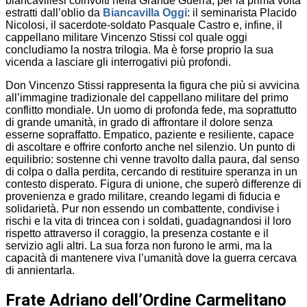
biancavillesi coinvolti nella Grande Guerra, per la prima volta
estratti dall’oblio da
Biancavilla Oggi
: il seminarista Placido
Nicolosi, il sacerdote-soldato Pasquale Castro e, infine, il
cappellano militare Vincenzo Stissi col quale oggi
concludiamo la nostra trilogia. Ma è forse proprio la sua
vicenda a lasciare gli interrogativi più profondi.
Don Vincenzo Stissi rappresenta la figura che più si avvicina
all’immagine tradizionale del cappellano militare del primo
conflitto mondiale. Un uomo di profonda fede, ma soprattutto
di grande umanità, in grado di affrontare il dolore senza
esserne sopraffatto. Empatico, paziente e resiliente, capace
di ascoltare e offrire conforto anche nel silenzio. Un punto di
equilibrio: sostenne chi venne travolto dalla paura, dal senso
di colpa o dalla perdita, cercando di restituire speranza in un
contesto disperato. Figura di unione, che superò differenze di
provenienza e grado militare, creando legami di fiducia e
solidarietà. Pur non essendo un combattente, condivise i
rischi e la vita di trincea con i soldati, guadagnandosi il loro
rispetto attraverso il coraggio, la presenza costante e il
servizio agli altri. La sua forza non furono le armi, ma la
capacità di mantenere viva l’umanità dove la guerra cercava
di annientarla.
Frate Adriano dell’Ordine Carmelitano