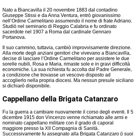
Nato a Biancavilla il 20 novembre 1883 dal contadino
Giuseppe Stissi e da Anna Ventura, entrò giovanissimo
nell’Ordine Carmelitano assumendo il nome di frate Adriano.
Studiò nel seminario di Reggio Calabria e fu ordinato
sacerdote nel 1907 a Roma dal cardinale Gennaro
Portanova.
Il suo cammino, tuttavia, cambiò improvvisamente direzione.
Alla morte degli anziani genitori che vivevano a Biancavilla,
decise di lasciare l’Ordine Carmelitano per assistere le due
sorelle nubili, Rosa e Maria, rimaste sole e in gravi difficoltà
economiche. La sua richiesta fu accolta dal Padre Generale,
a condizione che trovasse un vescovo disposto ad
accoglierlo nella propria diocesi. Ma nessun presule siciliano
si dichiarò disponibile.
Cappellano della Brigata Catanzaro
Fu la guerra a cambiare nuovamente il corso degli eventi. Il 5
dicembre 1915 don Vincenzo venne richiamato alle armi e
nominato cappellano militare con il grado di caporal
maggiore presso la XII Compagnia di Sanità.
Successivamente fu assegnato alla Brigata Catanzaro (i suoi