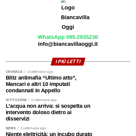
WhatsApp 095.2935230
info@biancavillaoggi.it
I PIÙ LETTI
CRONACA
3 settimane ago
Blitz antimafia “Ultimo atto”,
Mancari e altri 10 imputati
condannati in Appello
ISTITUZIONI
3 settimane ago
L’acqua non arriva: si sospetta un
intervento doloso dietro ai
disservizi
NEWS
3 settimane ago
Niente elettricità: un incubo durato