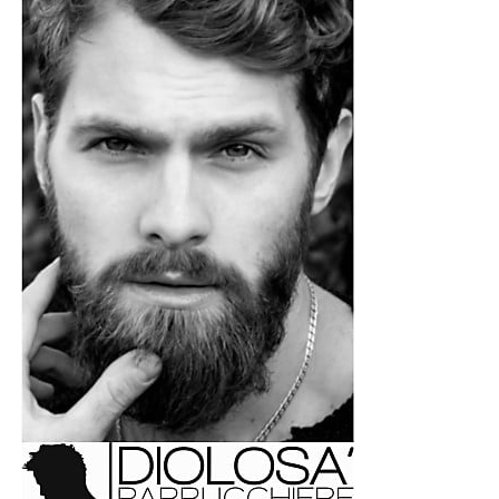
Per questo motivo è opportuno che i cittadini conservino
tutta la documentazione relativa agli alimenti andati
perduti o agli altri danni subiti e controllino le prossime
bollette per verificare l’eventuale accredito
dell’indennizzo previsto da ARERA.
© RIPRODUZIONE RISERVATA
Niente elettricità: un incubo durato