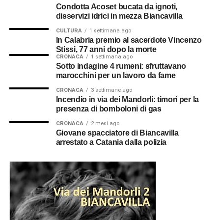
apparecchiature danneggiate. In questi casi non opera
Condotta Acoset bucata da ignoti,
l’indennizzo automatico, ma è possibile chiedere il
disservizi idrici in mezza Biancavilla
risarcimento dei danni a E-Distribuzione, gestore della
CULTURA
1 settimana ago
rete elettrica.
In Calabria premio al sacerdote Vincenzo
Stissi, 77 anni dopo la morte
CRONACA
1 settimana ago
La richiesta deve contenere il codice POD dell’utenza,
Sotto indagine 4 rumeni: sfruttavano
l’indirizzo della fornitura, la descrizione del blackout,
marocchini per un lavoro da fame
l’elenco dei beni danneggiati e una stima del loro valore.
CRONACA
3 settimane ago
È consigliabile allegare fotografie, scontrini d’acquisto, se
Incendio in via dei Mandorli: timori per la
disponibili, e qualsiasi altro documento utile a dimostrare
presenza di bomboloni di gas
il danno.
CRONACA
2 mesi ago
Giovane spacciatore di Biancavilla
E-Distribuzione esaminerà la documentazione presentata
arrestato a Catania dalla polizia
e valuterà la sussistenza dei presupposti per il
risarcimento. L’indennizzo automatico e il risarcimento dei
danni sono due strumenti distinti: il primo viene
riconosciuto automaticamente se ricorrono i requisiti
previsti dalla normativa, mentre il secondo richiede una
specifica istruttoria.