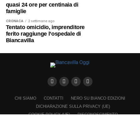
quasi 24 ore per centinaia di
famiglie
CRONACA
2 settimane ago
Tentato omicidio, imprenditore
ferito raggiunge l’ospedale di
Biancavilla
CHI SIAMO
CONTATTI
NERO SU BIANCO EDIZIONI
DICHIARAZIONE SULLA PRIVACY (UE)
COOKIE POLICY (UE)
DISCONOSCIMENTO
Registrazione al Tribunale di Catania n. 25/2016