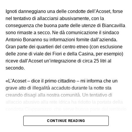
Ignoti danneggiano una delle condotte dell’Acoset, forse
nel tentativo di allacciarsi abusivamente, con la
conseguenza che buona parte delle utenze di Biancavilla
sono rimaste a secco. Ne dà comunicazione il sindaco
Antonio Bonanno su informazioni fornite dall’azienda.
Gran parte dei quartieri del centro etneo (con esclusione
delle zone di viale dei Fiori e della Casina, per esempio)
riceve dall’Acoset un’integrazione di circa 25 litri al
secondo.
«L’Acoset – dice il primo cittadino – mi informa che un
grave atto di illegalità accaduto durante la notte sta
creando disagi alla nostra comunità. Un tentativo di
allaccio abusivo alla rete idrica ha ridotto la portata della
condotta Ciapparazzo, che serve buona parte del territorio
di Biancavilla».
CONTINUE READING
I tecnici Acoset hanno rilevato una grave perdita idrica,