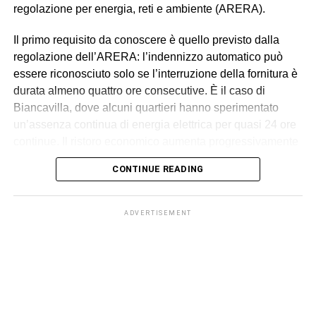
regolazione per energia, reti e ambiente (ARERA).
Il primo requisito da conoscere è quello previsto dalla
regolazione dell’ARERA: l’indennizzo automatico può
essere riconosciuto solo se l’interruzione della fornitura è
durata almeno quattro ore consecutive. È il caso di
Biancavilla, dove alcuni quartieri hanno sperimentato
un’assenza continua di energia elettrica per quasi 24 ore
continue. Il ristoro economico aumenta progressivamente
in relazione alla durata del blackout, secondo i criteri
CONTINUE READING
fissati dall’Autorità.
L’indennizzo automatico riguarda le utenze domestiche in
ADVERTISEMENT
bassa tensione e viene accreditato direttamente nella
bolletta dell’energia, senza che il cliente debba
presentare alcuna domanda. L’importo varia in base alla
durata dell’interruzione e ad altri parametri tecnici stabiliti
da ARERA.