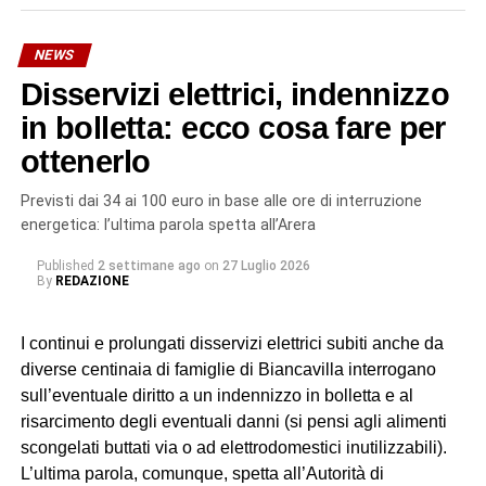
stimata in oltre 30 litri al secondo. «Un primo intervento
con collare di riparazione non è stato sufficiente – si legge
NEWS
in una nota dell’azienda – a contenere la perdita. I nostri
Disservizi elettrici, indennizzo
tecnici hanno quindi valutato che l’unica soluzione
realmente risolutiva è la sostituzione integrale del tratto
in bolletta: ecco cosa fare per
danneggiato: un intervento più impegnativo, ma
ottenerlo
necessario per garantire un ripristino sicuro e duraturo
dell’infrastruttura, evitando il rischio di nuovi cedimenti a
Previsti dai 34 ai 100 euro in base alle ore di interruzione
breve termine». Il tempo previsto per la riparazione è
energetica: l’ultima parola spetta all’Arera
complessivamente di 24 ore.
Published
2 settimane ago
on
27 Luglio 2026
By
REDAZIONE
© RIPRODUZIONE RISERVATA
I continui e prolungati disservizi elettrici subiti anche da
diverse centinaia di famiglie di Biancavilla interrogano
sull’eventuale diritto a un indennizzo in bolletta e al
risarcimento degli eventuali danni (si pensi agli alimenti
scongelati buttati via o ad elettrodomestici inutilizzabili).
L’ultima parola, comunque, spetta all’Autorità di