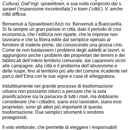
Cultura). Dall’ingl. sprawltown, a sua volta composto dai s.
sprawl (‘espansione incontrollata’) e town (‘città’). V. anche
città diffusa.
Benvenuti a Sprawltown! Anzi no. Benvenuti a Biancavilla.
Si fa sempre un gran parlare in città, dato il periodo di crisi
economica, che l’edilizia non riparte, che le imprese non
lavorano e che la filiera edile dal semplice operaio al
fornitore di materie prime, sta conoscendo una grossa crisi.
Come se non bastassero i problemi degli addetti ai lavori, si
aggiungono anche i problemi dei proprietari dei terreni e dei
fabbricati dell’intero territorio comunale, dai capannoni vicini
alle campagne, alla città e il problema dell’abusivismo e
delle ruspe, fino al territorio più alto del comune ricadente nel
parco dell’Etna con le sue vigne e case di villeggiatura.
Indubbiamente nel grande processo di trasformazione
urbana non possiamo ridurci a pensare che la sola
pianificazione sia la panacea di tutti i mali, ma dobbiamo
considerare che i cittadini, siano essi lavoratori, siano essi
proprietari, sono gli attori più importanti di questa
trasformazione. Due semplici strumenti li rendono
protagonisti.
Il voto elettorale, che permette di eleggere i responsabili