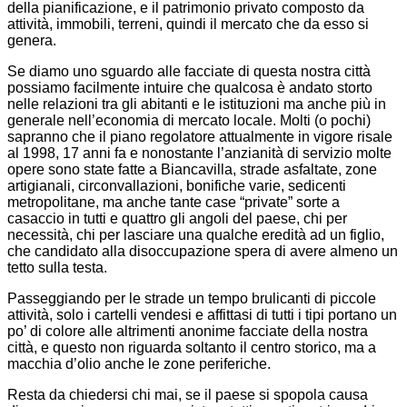
della pianificazione, e il patrimonio privato composto da
attività, immobili, terreni, quindi il mercato che da esso si
genera.
Se diamo uno sguardo alle facciate di questa nostra città
possiamo facilmente intuire che qualcosa è andato storto
nelle relazioni tra gli abitanti e le istituzioni ma anche più in
generale nell’economia di mercato locale. Molti (o pochi)
sapranno che il piano regolatore attualmente in vigore risale
al 1998, 17 anni fa e nonostante l’anzianità di servizio molte
opere sono state fatte a Biancavilla, strade asfaltate, zone
artigianali, circonvallazioni, bonifiche varie, sedicenti
metropolitane, ma anche tante case “private” sorte a
casaccio in tutti e quattro gli angoli del paese, chi per
necessità, chi per lasciare una qualche eredità ad un figlio,
che candidato alla disoccupazione spera di avere almeno un
tetto sulla testa.
Passeggiando per le strade un tempo brulicanti di piccole
attività, solo i cartelli vendesi e affittasi di tutti i tipi portano un
po’ di colore alle altrimenti anonime facciate della nostra
città, e questo non riguarda soltanto il centro storico, ma a
macchia d’olio anche le zone periferiche.
Resta da chiedersi chi mai, se il paese si spopola causa