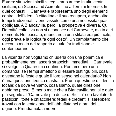
È vero: situazioni simili si registrano anche in altri centri
siciliani, da Sciacca ad Acireale fino a Termini Imerese. In
quei contesti, il Carnevale rappresenta uno degli elementi
centrali dell’identità cittadina e il suo recupero, anche oltre i
tempi tradizionali, viene vissuto come una necessità quasi
obbligata. A Biancavilla, però, la prospettiva è diversa. Qui
l’identità collettiva non si riconosce nel Carnevale, ma in altri
momenti. Nel passato, rinunciare a una sfilata era più facile,
oggi prevale la logica “a ogni costo”. Un cambiamento che
racconta molto del rapporto attuale fra tradizione e
contemporaneità.
La vicenda non vogliamo chiuderla con una polemica e
probabilmente non lascerà strascichi immediati. Il Carnevale
si svolge, la Quaresima continua. Poniamo però una
domanda: se i tempi smettono di essere distinguibili, cosa
diventano le feste e quale il loro senso nel calendario? Non
è una questione teorica o astratta. È una questione di identità
locale: da dove veniamo, cosa siamo, quale direzione
abbiamo preso. E meno male che a Biancavilla non si è dato
più seguito al “Carnevale più dolce di Sicilia” con tavolate di
pasticcini, torte e chiacchiere: fedeli e credenti si sarebbero
trovati con la tentazione dell’abbuffata nei giorni del…
digiuno. Prendiamola a ridere.