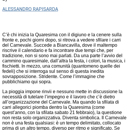
ALESSANDRO RAPISARDA
C’è chi inizia la Quaresima con il digiuno e la cenere sulla
fronte e, pochi giorni dopo, si ritrova a vedere sfilare i carri
del Carnevale. Succede a Biancavilla, dove il maltempo
riscrive il calendario e fa incontrare due tempi che, per
tradizione, non si sono mai parlati. Da una parte l’avvio del
cammino quaresimale, dall’altra la festa, i colori, la musica, i
fischietti. In mezzo, una comunità (quantomeno quelle dei
fedeli) che si interroga sul senso di questa inedita
sovrapposizione. Stridente. Come l’immagine che
pubblichiamo qui sopra.
La pioggia impone rinvii e nessuno mette in discussione la
necessità di tutelare l’impegno e il lavoro che c’è dietro
all’organizzazione del Carnevale. Ma quando la sfilata di
carri allegorici piomba dentro la Quaresima (come
quest’anno, con la sfilata sabato 21 febbraio), la questione
non resta solo organizzativa. Diventa simbolica. Il Carnevale
non è una festa qualsiasi: è un tempo delimitato, collocato
prima di un altro tempo, diverso per ritmo e significato. Se