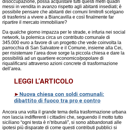
disoccupazione, possa acquistare tutti questi metri quadri
messi in vendita in avanzo rispetto agli abitanti insediati; è
possibile pensare che abitanti dei comuni limitrofi scelgano
di trasferirsi a vivere a Biancavilla e così finalmente far
ripartire il mercato immobiliare?
Da qualche giorno impazza per le strade, e infuria nei social
network, la polemica circa un contributo comunale di
345.000 euro a favore di un progetto che vede coinvolta la
parrocchia di San Salvatore e il Comune, insieme alla Cei,
per risistemare l’area dove sorge la piccola chiesa e dare la
possibilità ad un quartiere economico/popolare di
riqualificarsi attraverso azioni concrete di trasformazione
dell’area.
LEGGI L’ARTICOLO
►
Nuova chiesa con soldi comunali:
dibattito di fuoco tra pro e contro
Ancora una volta il grande tema della trasformazione urbana
non lascia indifferenti i cittadini che, seguendo il motto tutto
siciliano “ogni testa è n’tribunali”, si sono abbandonati alle
ipotesi più disparate di come questi contributi pubblici si