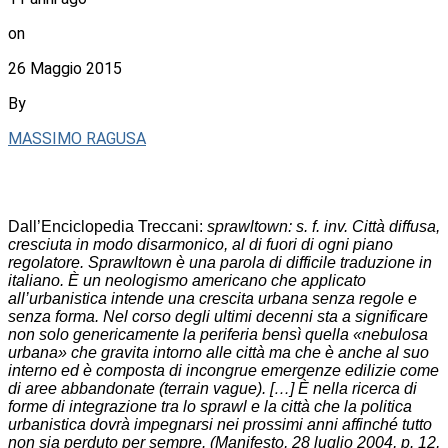
on
26 Maggio 2015
By
MASSIMO RAGUSA
Dall’Enciclopedia Treccani:
sprawltown: s. f. inv. Città diffusa,
cresciuta in modo disarmonico, al di fuori di ogni piano
regolatore. Sprawltown è una parola di difficile traduzione in
italiano. È un neologismo americano che applicato
all’urbanistica intende una crescita urbana senza regole e
senza forma. Nel corso degli ultimi decenni sta a significare
non solo genericamente la periferia bensì quella «nebulosa
urbana» che gravita intorno alle città ma che è anche al suo
interno ed è composta di incongrue emergenze edilizie come
di aree abbandonate (terrain vague). […] È nella ricerca di
forme di integrazione tra lo sprawl e la città che la politica
urbanistica dovrà impegnarsi nei prossimi anni affinché tutto
non sia perduto per sempre. (Manifesto, 28 luglio 2004, p. 12,