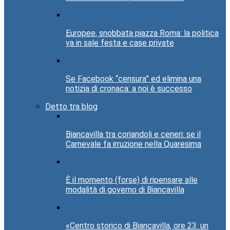
Europee, snobbata piazza Roma: la politica
va in sale festa e case private
Se Facebook “censura” ed elimina una
notizia di cronaca: a noi è successo
Detto tra blog
Biancavilla tra coriandoli e ceneri: se il
Carnevale fa irruzione nella Quaresima
È il momento (forse) di ripensare alle
modalità di governo di Biancavilla
«Centro storico di Biancavilla, ore 23: un