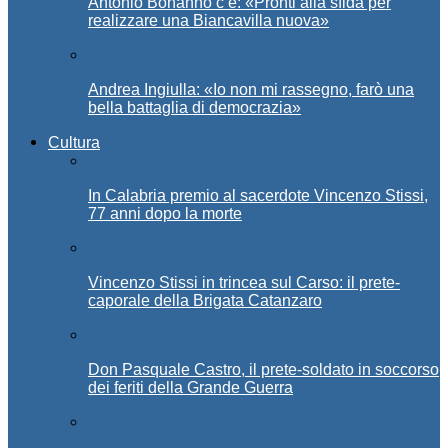
Antonio Bonanno c’è: «Pronti alla sfida per
realizzare una Biancavilla nuova»
Andrea Ingiulla: «Io non mi rassegno, farò una
bella battaglia di democrazia»
Cultura
In Calabria premio al sacerdote Vincenzo Stissi,
77 anni dopo la morte
Vincenzo Stissi in trincea sul Carso: il prete-
caporale della Brigata Catanzaro
Don Pasquale Castro, il prete-soldato in soccorso
dei feriti della Grande Guerra