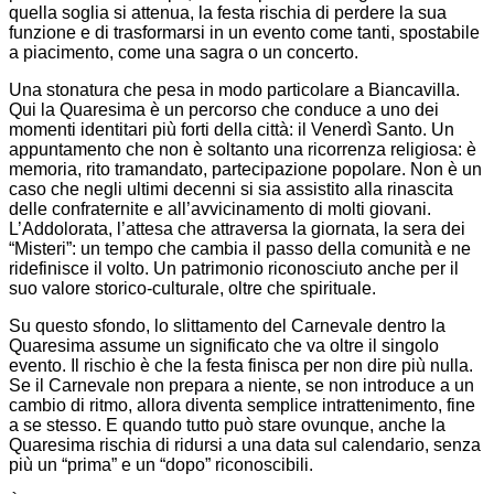
quella soglia si attenua, la festa rischia di perdere la sua
funzione e di trasformarsi in un evento come tanti, spostabile
a piacimento, come una sagra o un concerto.
Una stonatura che pesa in modo particolare a Biancavilla.
Qui la Quaresima è un percorso che conduce a uno dei
momenti identitari più forti della città: il Venerdì Santo. Un
appuntamento che non è soltanto una ricorrenza religiosa: è
memoria, rito tramandato, partecipazione popolare. Non è un
caso che negli ultimi decenni si sia assistito alla rinascita
delle confraternite e all’avvicinamento di molti giovani.
L’Addolorata, l’attesa che attraversa la giornata, la sera dei
“Misteri”: un tempo che cambia il passo della comunità e ne
ridefinisce il volto. Un patrimonio riconosciuto anche per il
suo valore storico-culturale, oltre che spirituale.
Su questo sfondo, lo slittamento del Carnevale dentro la
Quaresima assume un significato che va oltre il singolo
evento. Il rischio è che la festa finisca per non dire più nulla.
Se il Carnevale non prepara a niente, se non introduce a un
cambio di ritmo, allora diventa semplice intrattenimento, fine
a se stesso. E quando tutto può stare ovunque, anche la
Quaresima rischia di ridursi a una data sul calendario, senza
più un “prima” e un “dopo” riconoscibili.