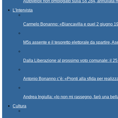
Autovelox non omologato sulla Ss 284, annullata m
L’Intervista
Carmelo Bonanno: «Biancavilla e quel 2 giugno 194
M5s assente e il tesoretto elettorale da spartire, 
Dalla Liberazione al prossimo voto comunale: il 25 
Antonio Bonanno c’è: «Pronti alla sfida per realiz
Andrea Ingiulla: «Io non mi rassegno, farò una bell
Cultura