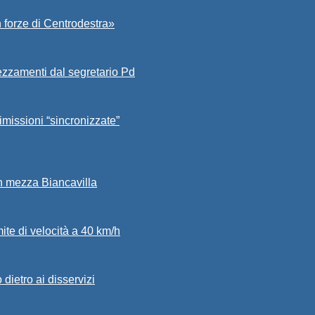
 forze di Centrodestra»
ezzamenti dal segretario Pd
imissioni “sincronizzate”
in mezza Biancavilla
mite di velocità a 40 km/h
dietro ai disservizi