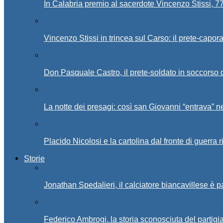
In Calabria premio al sacerdote Vincenzo Stissi, 7
Vincenzo Stissi in trincea sul Carso: il prete-capor
Don Pasquale Castro, il prete-soldato in soccorso d
La notte dei presagi: così san Giovanni “entrava” ne
Placido Nicolosi e la cartolina dal fronte di guerra 
Storie
Jonathan Spedalieri, il calciatore biancavillese è 
Federico Ambrogi, la storia sconosciuta del partigi