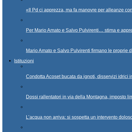
«Il Pd ci apprezza, ma fa manovre per alleanze con
Per Mario Amato e Salvo Pulvirenti… stima e appr
Mario Amato e Salvo Pulvirenti firmano le proprie d
Istituzioni
Condotta Acoset bucata da ignoti, disservizi idrici 
Dossi rallentatori in via della Montagna, imposto li
L’acqua non arriva: si sospetta un intervento doloso 