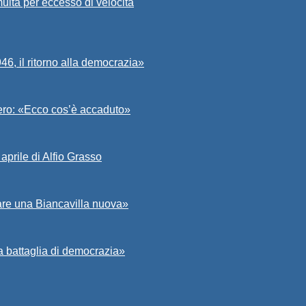
ulta per eccesso di velocità
6, il ritorno alla democrazia»
Asero: «Ecco cos’è accaduto»
aprile di Alfio Grasso
zare una Biancavilla nuova»
a battaglia di democrazia»