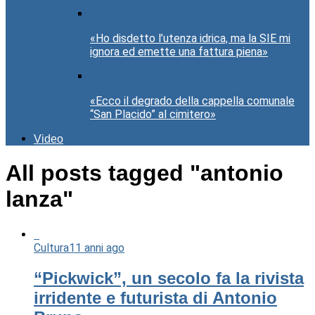
«Ho disdetto l’utenza idrica, ma la SIE mi
ignora ed emette una fattura piena»
«Ecco il degrado della cappella comunale
“San Placido” al cimitero»
Video
All posts tagged "antonio
lanza"
Cultura
11 anni ago
“Pickwick”, un secolo fa la rivista
irridente e futurista di Antonio