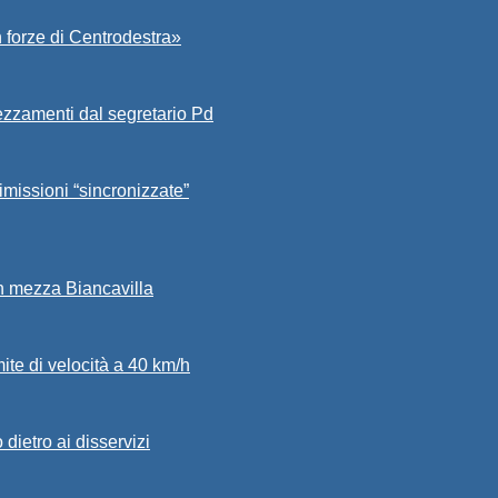
 forze di Centrodestra»
ezzamenti dal segretario Pd
imissioni “sincronizzate”
in mezza Biancavilla
mite di velocità a 40 km/h
dietro ai disservizi