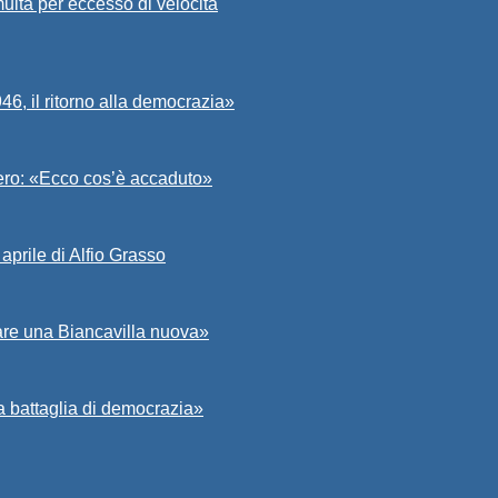
ulta per eccesso di velocità
6, il ritorno alla democrazia»
Asero: «Ecco cos’è accaduto»
aprile di Alfio Grasso
zare una Biancavilla nuova»
a battaglia di democrazia»