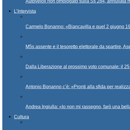
Autovelox non omologato sulla Ss 284, annullata m
L’Intervista
Carmelo Bonanno: «Biancavilla e quel 2 giugno 194
M5s assente e il tesoretto elettorale da spartire, 
Dalla Liberazione al prossimo voto comunale: il 25 
Antonio Bonanno c’è: «Pronti alla sfida per realiz
Andrea Ingiulla: «Io non mi rassegno, farò una bell
Cultura