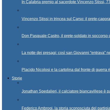
In Calabria premio al sacerdote Vincenzo Stissi, 7
Vincenzo Stissi in trincea sul Carso: il prete-capor
Don Pasquale Castro, il prete-soldato in soccorso d
La notte dei presagi: così san Giovanni “entrava” ne
Placido Nicolosi e la cartolina dal fronte di guerra 
Storie
Jonathan Spedalieri, il calciatore biancavillese è 
Federico Ambrogi, la storia sconosciuta del partigi