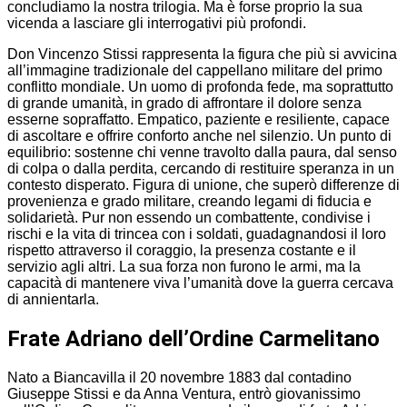
concludiamo la nostra trilogia. Ma è forse proprio la sua
vicenda a lasciare gli interrogativi più profondi.
Don Vincenzo Stissi rappresenta la figura che più si avvicina
all’immagine tradizionale del cappellano militare del primo
conflitto mondiale. Un uomo di profonda fede, ma soprattutto
di grande umanità, in grado di affrontare il dolore senza
esserne sopraffatto. Empatico, paziente e resiliente, capace
di ascoltare e offrire conforto anche nel silenzio. Un punto di
equilibrio: sostenne chi venne travolto dalla paura, dal senso
di colpa o dalla perdita, cercando di restituire speranza in un
contesto disperato. Figura di unione, che superò differenze di
provenienza e grado militare, creando legami di fiducia e
solidarietà. Pur non essendo un combattente, condivise i
rischi e la vita di trincea con i soldati, guadagnandosi il loro
rispetto attraverso il coraggio, la presenza costante e il
servizio agli altri. La sua forza non furono le armi, ma la
capacità di mantenere viva l’umanità dove la guerra cercava
di annientarla.
Frate Adriano dell’Ordine Carmelitano
Nato a Biancavilla il 20 novembre 1883 dal contadino
Giuseppe Stissi e da Anna Ventura, entrò giovanissimo