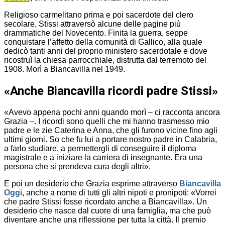
Religioso carmelitano prima e poi sacerdote del clero
secolare, Stissi attraversò alcune delle pagine più
drammatiche del Novecento. Finita la guerra, seppe
conquistare l’affetto della comunità di Gallico, alla quale
dedicò tanti anni del proprio ministero sacerdotale e dove
ricostruì la chiesa parrocchiale, distrutta dal terremoto del
1908. Morì a Biancavilla nel 1949.
«Anche Biancavilla ricordi padre Stissi»
«Avevo appena pochi anni quando morì – ci racconta ancora
Grazia –. I ricordi sono quelli che mi hanno trasmesso mio
padre e le zie Caterina e Anna, che gli furono vicine fino agli
ultimi giorni. So che fu lui a portare nostro padre in Calabria,
a farlo studiare, a permettergli di conseguire il diploma
magistrale e a iniziare la carriera di insegnante. Era una
persona che si prendeva cura degli altri».
E poi un desiderio che Grazia esprime attraverso
Biancavilla
Oggi
, anche a nome di tutti gli altri nipoti e pronipoti: «Vorrei
che padre Stissi fosse ricordato anche a Biancavilla». Un
desiderio che nasce dal cuore di una famiglia, ma che può
diventare anche una riflessione per tutta la città. Il premio