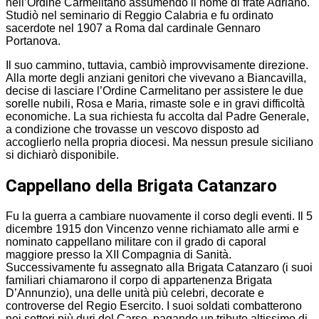
nell’Ordine Carmelitano assumendo il nome di frate Adriano.
Studiò nel seminario di Reggio Calabria e fu ordinato
sacerdote nel 1907 a Roma dal cardinale Gennaro
Portanova.
Il suo cammino, tuttavia, cambiò improvvisamente direzione.
Alla morte degli anziani genitori che vivevano a Biancavilla,
decise di lasciare l’Ordine Carmelitano per assistere le due
sorelle nubili, Rosa e Maria, rimaste sole e in gravi difficoltà
economiche. La sua richiesta fu accolta dal Padre Generale,
a condizione che trovasse un vescovo disposto ad
accoglierlo nella propria diocesi. Ma nessun presule siciliano
si dichiarò disponibile.
Cappellano della Brigata Catanzaro
Fu la guerra a cambiare nuovamente il corso degli eventi. Il 5
dicembre 1915 don Vincenzo venne richiamato alle armi e
nominato cappellano militare con il grado di caporal
maggiore presso la XII Compagnia di Sanità.
Successivamente fu assegnato alla Brigata Catanzaro (i suoi
familiari chiamarono il corpo di appartenenza Brigata
D’Annunzio), una delle unità più celebri, decorate e
controverse del Regio Esercito. I suoi soldati combatterono
nei settori più duri del Carso, pagando un tributo altissimo di