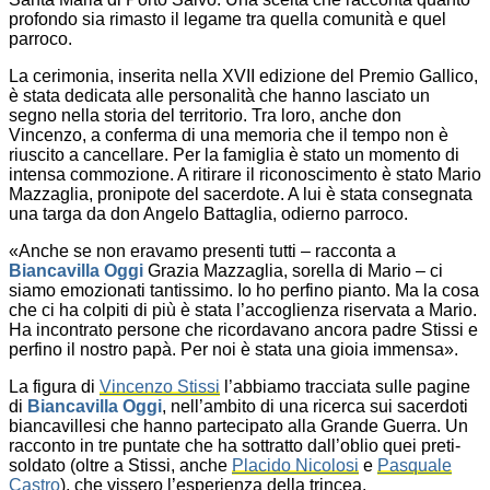
profondo sia rimasto il legame tra quella comunità e quel
parroco.
La cerimonia, inserita nella XVII edizione del Premio Gallico,
è stata dedicata alle personalità che hanno lasciato un
segno nella storia del territorio. Tra loro, anche don
Vincenzo, a conferma di una memoria che il tempo non è
riuscito a cancellare. Per la famiglia è stato un momento di
intensa commozione. A ritirare il riconoscimento è stato Mario
Mazzaglia, pronipote del sacerdote. A lui è stata consegnata
una targa da don Angelo Battaglia, odierno parroco.
«Anche se non eravamo presenti tutti – racconta a
Biancavilla Oggi
Grazia Mazzaglia, sorella di Mario – ci
siamo emozionati tantissimo. Io ho perfino pianto. Ma la cosa
che ci ha colpiti di più è stata l’accoglienza riservata a Mario.
Ha incontrato persone che ricordavano ancora padre Stissi e
perfino il nostro papà. Per noi è stata una gioia immensa».
La figura di
Vincenzo Stissi
l’abbiamo tracciata sulle pagine
di
Biancavilla Oggi
, nell’ambito di una ricerca sui sacerdoti
biancavillesi che hanno partecipato alla Grande Guerra. Un
racconto in tre puntate che ha sottratto dall’oblio quei preti-
soldato (oltre a Stissi, anche
Placido Nicolosi
e
Pasquale
Castro
), che vissero l’esperienza della trincea.