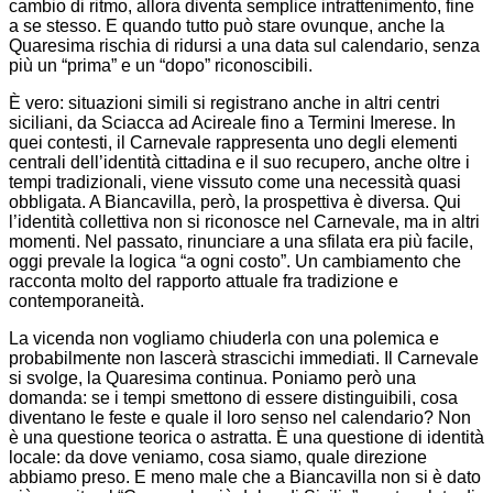
cambio di ritmo, allora diventa semplice intrattenimento, fine
a se stesso. E quando tutto può stare ovunque, anche la
Quaresima rischia di ridursi a una data sul calendario, senza
più un “prima” e un “dopo” riconoscibili.
È vero: situazioni simili si registrano anche in altri centri
siciliani, da Sciacca ad Acireale fino a Termini Imerese. In
quei contesti, il Carnevale rappresenta uno degli elementi
centrali dell’identità cittadina e il suo recupero, anche oltre i
tempi tradizionali, viene vissuto come una necessità quasi
obbligata. A Biancavilla, però, la prospettiva è diversa. Qui
l’identità collettiva non si riconosce nel Carnevale, ma in altri
momenti. Nel passato, rinunciare a una sfilata era più facile,
oggi prevale la logica “a ogni costo”. Un cambiamento che
racconta molto del rapporto attuale fra tradizione e
contemporaneità.
La vicenda non vogliamo chiuderla con una polemica e
probabilmente non lascerà strascichi immediati. Il Carnevale
si svolge, la Quaresima continua. Poniamo però una
domanda: se i tempi smettono di essere distinguibili, cosa
diventano le feste e quale il loro senso nel calendario? Non
è una questione teorica o astratta. È una questione di identità
locale: da dove veniamo, cosa siamo, quale direzione
abbiamo preso. E meno male che a Biancavilla non si è dato