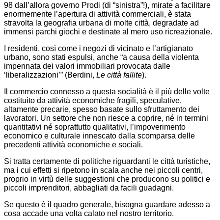
98 dall’allora governo Prodi (di “sinistra”!), mirate a facilitare
enormemente l’apertura di attività commerciali, è stata
stravolta la geografia urbana di molte città, degradate ad
immensi parchi giochi e destinate al mero uso ricreazionale.
I residenti, così come i negozi di vicinato e l’artigianato
urbano, sono stati espulsi, anche “a causa della violenta
impennata dei valori immobiliari provocata dalle
‘liberalizzazioni’” (Berdini,
Le città fallite
).
Il commercio connesso a questa socialità è il più delle volte
costituito da attività economiche fragili, speculative,
altamente precarie, spesso basate sullo sfruttamento dei
lavoratori. Un settore che non riesce a coprire, né in termini
quantitativi né soprattutto qualitativi, l’impoverimento
economico e culturale innescato dalla scomparsa delle
precedenti attività economiche e sociali.
Si tratta certamente di politiche riguardanti le città turistiche,
ma i cui effetti si ripetono in scala anche nei piccoli centri,
proprio in virtù delle suggestioni che producono su politici e
piccoli imprenditori, abbagliati da facili guadagni.
Se questo è il quadro generale, bisogna guardare adesso a
cosa accade una volta calato nel nostro territorio.