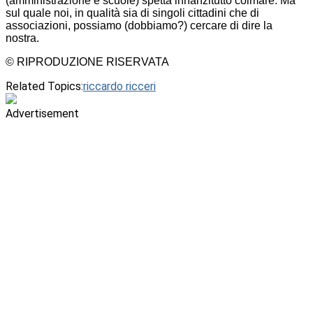
(amministrazione e scuole) spetta innanzitutto colmare. Ma
sul quale noi, in qualità sia di singoli cittadini che di
associazioni, possiamo (dobbiamo?) cercare di dire la
nostra.
© RIPRODUZIONE RISERVATA
Related Topics:
riccardo ricceri
Advertisement