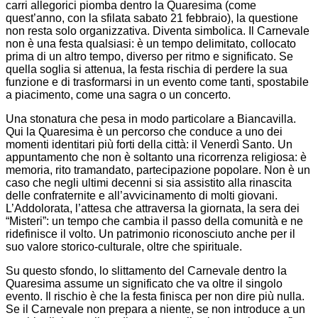
carri allegorici piomba dentro la Quaresima (come
quest’anno, con la sfilata sabato 21 febbraio), la questione
non resta solo organizzativa. Diventa simbolica. Il Carnevale
non è una festa qualsiasi: è un tempo delimitato, collocato
prima di un altro tempo, diverso per ritmo e significato. Se
quella soglia si attenua, la festa rischia di perdere la sua
funzione e di trasformarsi in un evento come tanti, spostabile
a piacimento, come una sagra o un concerto.
Una stonatura che pesa in modo particolare a Biancavilla.
Qui la Quaresima è un percorso che conduce a uno dei
momenti identitari più forti della città: il Venerdì Santo. Un
appuntamento che non è soltanto una ricorrenza religiosa: è
memoria, rito tramandato, partecipazione popolare. Non è un
caso che negli ultimi decenni si sia assistito alla rinascita
delle confraternite e all’avvicinamento di molti giovani.
L’Addolorata, l’attesa che attraversa la giornata, la sera dei
“Misteri”: un tempo che cambia il passo della comunità e ne
ridefinisce il volto. Un patrimonio riconosciuto anche per il
suo valore storico-culturale, oltre che spirituale.
Su questo sfondo, lo slittamento del Carnevale dentro la
Quaresima assume un significato che va oltre il singolo
evento. Il rischio è che la festa finisca per non dire più nulla.
Se il Carnevale non prepara a niente, se non introduce a un