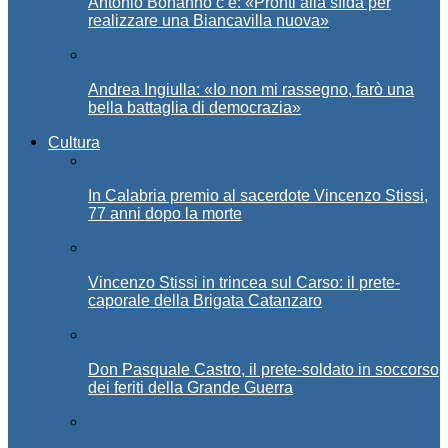
Antonio Bonanno c’è: «Pronti alla sfida per
realizzare una Biancavilla nuova»
Andrea Ingiulla: «Io non mi rassegno, farò una
bella battaglia di democrazia»
Cultura
In Calabria premio al sacerdote Vincenzo Stissi,
77 anni dopo la morte
Vincenzo Stissi in trincea sul Carso: il prete-
caporale della Brigata Catanzaro
Don Pasquale Castro, il prete-soldato in soccorso
dei feriti della Grande Guerra