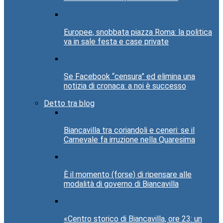
Europee, snobbata piazza Roma: la politica
va in sale festa e case private
Se Facebook “censura” ed elimina una
notizia di cronaca: a noi è successo
Detto tra blog
Biancavilla tra coriandoli e ceneri: se il
Carnevale fa irruzione nella Quaresima
È il momento (forse) di ripensare alle
modalità di governo di Biancavilla
«Centro storico di Biancavilla, ore 23: un