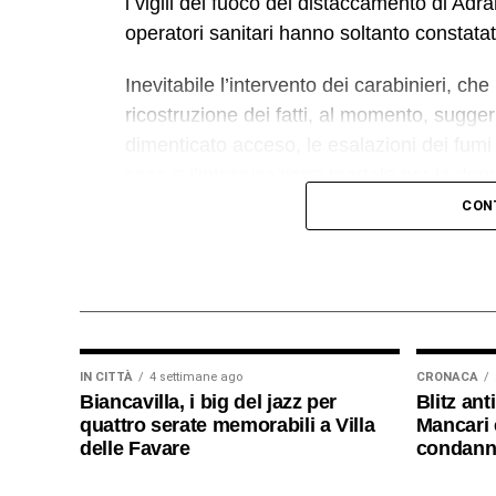
i vigili del fuoco del distaccamento di Adra
operatori sanitari hanno soltanto constatat
Inevitabile l’intervento dei carabinieri, c
ricostruzione dei fatti, al momento, suggeri
dimenticato acceso, le esalazioni dei fumi d
casa e l’intossicazione mortale per la don
giudiziaria, in attesa di eventuali ed ulter
CON
© RIPRODUZIONE RISERVATA
IN CITTÀ
4 settimane ago
CRONACA
Biancavilla, i big del jazz per
Blitz ant
quattro serate memorabili a Villa
Mancari e
delle Favare
condanna