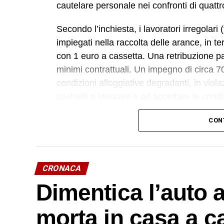
cautelare personale nei confronti di quat
Secondo l’inchiesta, i lavoratori irregolar
impiegati nella raccolta delle arance, in t
con 1 euro a cassetta. Una retribuzione p
minimi contrattuali. Un impegno di circa 70
condizioni alloggiative degradanti, in viola
costretti a lavorare e ad accettare le cond
L’indagine è scaturita dalla denuncia di qu
CON
pseudo imprenditore rumeno, sostenuti dal
hanno avuto origine gli accertamenti a risc
Ispettorato del Lavoro di Catania.
CRONACA
In particolare, uno dei soggetti indagati, or
Dimentica l’auto 
ricopriva il ruolo di datore di lavoro “di fatto
morta in casa a c
presentazione alla polizia giudiziaria) ese