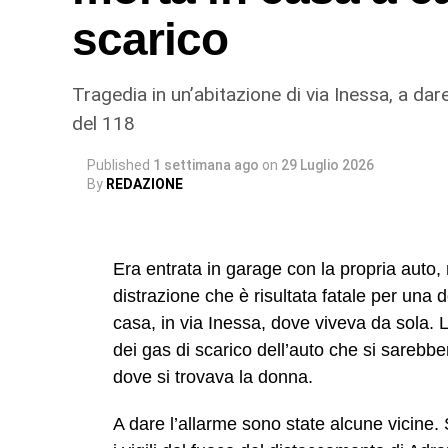
sul campo, vigilando sull’attività dei lavor
scarico
“modalità intimidatorie”. Erano loro a gesti
acqua) imposto ai lavoratori, trattenendone 
minacciando gli stessi di allontanarli se n
Tragedia in un’abitazione di via Inessa, a dare
così a mantenere le condizioni di sfrutta
del 118
© RIPRODUZIONE RISERVATA
Published
1 settimana ago
on
29 Luglio 2026
By
REDAZIONE
Era entrata in garage con la propria auto
distrazione che è risultata fatale per una 
casa, in via Inessa, dove viveva da sola. 
dei gas di scarico dell’auto che si sarebber
dove si trovava la donna.
A dare l’allarme sono state alcune vicine.