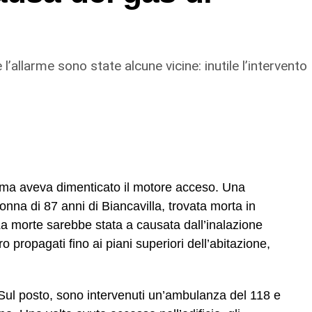
atori, imponendo ritmi e carichi sproporzionati con
re anche l’alloggio fatiscente (privo di luce e
le somme relative all’affitto dal salario e
on avessero accettato tali condizioni, contribuendo
 l’allarme sono state alcune vicine: inutile l’intervento
mento e dipendenza economica e abitativa.
, ma aveva dimenticato il motore acceso. Una
donna di 87 anni di Biancavilla, trovata morta in
La morte sarebbe stata a causata dall’inalazione
o propagati fino ai piani superiori dell’abitazione,
 Sul posto, sono intervenuti un’ambulanza del 118 e