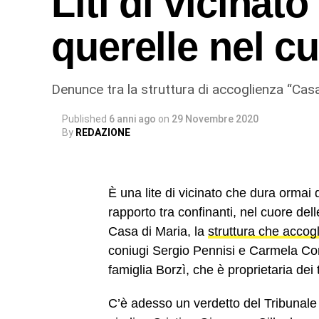
Liti di vicinat
querelle nel c
Denunce tra la struttura di accoglienza “Casa 
Published
6 anni ago
on
29 Novembre 2020
By
REDAZIONE
È una lite di vicinato che dura ormai
rapporto tra confinanti, nel cuore dell
Casa di Maria, la
struttura che accogl
coniugi Sergio Pennisi e Carmela Come
famiglia Borzì, che è proprietaria dei t
C’è adesso un verdetto del Tribunale 