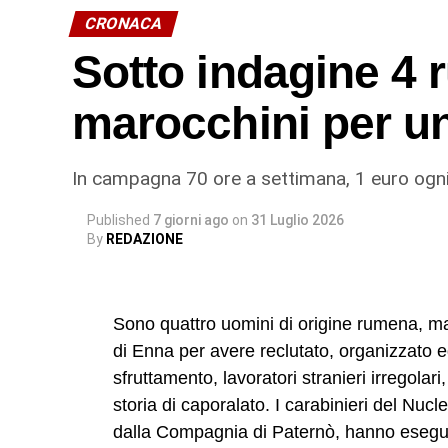
CRONACA
Sotto indagine 4 
marocchini per u
In campagna 70 ore a settimana, 1 euro ogni
Published
7 giorni ago
on
31 Luglio 2026
By
REDAZIONE
Sono quattro uomini di origine rumena, ma 
di Enna per avere reclutato, organizzato e
sfruttamento, lavoratori stranieri irregolar
storia di caporalato. I carabinieri del Nucl
dalla Compagnia di Paternò, hanno esegui