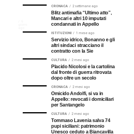
CRONACA
2 settimane ago
NEWS
CULTURA
Disservizi
Don
Blitz antimafia “Ultimo atto”,
2
2
settimane
settimane
Mancari e altri 10 imputati
CULTURA
In
elettrici,
Pasquale
ago
ago
La
6
condannati in Appello
giorni
indennizzo
Castro,
comunità
ago
Calabria
in
il
ISTITUZIONI
1 mese ago
di
Servizio idrico, Bonanno e gli
bolletta:
prete-
Gallico
altri sindaci stracciano il
premio
ecco
soldato
rende
contratto con la Sie
omaggio
cosa
in
al
CULTURA
2 mesi ago
al
fare
soccorso
Placido Nicolosi e la cartolina
prete
per
dei
dal fronte di guerra ritrovata
sacerdote
biancavillese,
ottenerlo
feriti
dopo oltre un secolo
ricordato
della
Vincenzo
per
CRONACA
2 mesi ago
Grande
Omicido Andolfi, si va in
il
Guerra
Appello: revocati i domiciliari
Stissi,
suo
per Santangelo
impegno
77
di
CULTURA
2 mesi ago
parroco
Tommaso Lavenia salva 74
pupi siciliani: patrimonio
anni
Unesco ceduto a Biancavilla