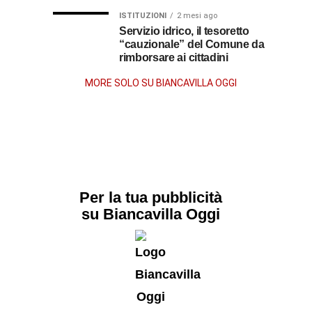
dopo
ISTITUZIONI
2 mesi ago
Servizio idrico, il tesoretto
“cauzionale” del Comune da
la
rimborsare ai cittadini
morte
MORE SOLO SU BIANCAVILLA OGGI
Per la tua pubblicità
su Biancavilla Oggi