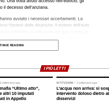
no. Una volta avuto accesso nell’edificio, gli
o il decesso dell’anziana.
he hanno avviato i necessari accertamenti. La
sce l’ipotesi della disgrazia: il motore dell’auto
alla marmitta, la diffusione dei gas in tutta la
na. La salma è a disposizione ora dell’autorità
iori accertamenti medico-legali.
TINUE READING
I PIÙ LETTI
2 settimane ago
ISTITUZIONI
2 settimane ago
imafia “Ultimo atto”,
L’acqua non arriva: si sos
 altri 10 imputati
intervento doloso dietro ai
ti in Appello
disservizi