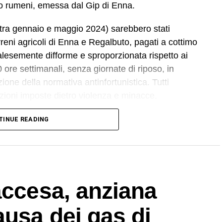
tro rumeni, emessa dal Gip di Enna.
i (tra gennaio e maggio 2024) sarebbero stati
erreni agricoli di Enna e Regalbuto, pagati a cottimo
alesemente difforme e sproporzionata rispetto ai
 ore settimanali, senza giornate di riposo, in
zione della normativa antinfortunistica. Tutti
izioni imposte dietro violenza e minacce.
attro cittadini marocchini dipendenti da uno
TINUE READING
l’associazione Penelope, sulle cui dichiarazioni
ontro da parte dei militari del Nucleo Carabinieri
a ai domiciliari con braccialetto elettronico,
accesa, anziana
”. Gli altri tre (destinatari dell’obbligo di
ausa dei gas di
guivano gli ordini e svolgevano funzioni di controllo