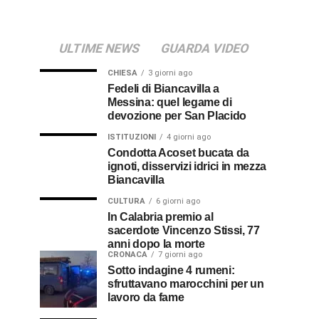
ULTIME NEWS
GUARDA VIDEO
CHIESA
3 giorni ago
Fedeli di Biancavilla a
Messina: quel legame di
devozione per San Placido
ISTITUZIONI
4 giorni ago
Condotta Acoset bucata da
ignoti, disservizi idrici in mezza
Biancavilla
CULTURA
6 giorni ago
In Calabria premio al
sacerdote Vincenzo Stissi, 77
anni dopo la morte
CRONACA
7 giorni ago
Sotto indagine 4 rumeni:
sfruttavano marocchini per un
lavoro da fame