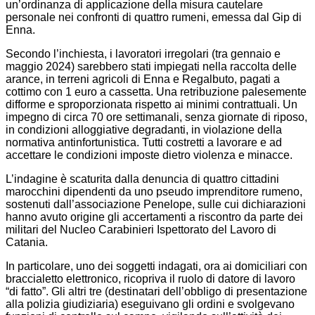
un’ordinanza di applicazione della misura cautelare
personale nei confronti di quattro rumeni, emessa dal Gip di
Enna.
Secondo l’inchiesta, i lavoratori irregolari (tra gennaio e
maggio 2024) sarebbero stati impiegati nella raccolta delle
arance, in terreni agricoli di Enna e Regalbuto, pagati a
cottimo con 1 euro a cassetta. Una retribuzione palesemente
difforme e sproporzionata rispetto ai minimi contrattuali. Un
impegno di circa 70 ore settimanali, senza giornate di riposo,
in condizioni alloggiative degradanti, in violazione della
normativa antinfortunistica. Tutti costretti a lavorare e ad
accettare le condizioni imposte dietro violenza e minacce.
L’indagine è scaturita dalla denuncia di quattro cittadini
marocchini dipendenti da uno pseudo imprenditore rumeno,
sostenuti dall’associazione Penelope, sulle cui dichiarazioni
hanno avuto origine gli accertamenti a riscontro da parte dei
militari del Nucleo Carabinieri Ispettorato del Lavoro di
Catania.
In particolare, uno dei soggetti indagati, ora ai domiciliari con
braccialetto elettronico, ricopriva il ruolo di datore di lavoro
“di fatto”. Gli altri tre (destinatari dell’obbligo di presentazione
alla polizia giudiziaria) eseguivano gli ordini e svolgevano