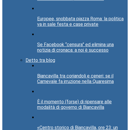
Europee, snobbata piazza Roma: la politica
va in sale festa e case private
Se Facebook “censura” ed elimina una
notizia di cronaca: a noi è successo
Detto tra blog
Biancavilla tra coriandoli e ceneri: se il
Carnevale fa irruzione nella Quaresima
È il momento (forse) di ripensare alle
modalità di governo di Biancavilla
«Centro storico di Biancavilla, ore 23: un