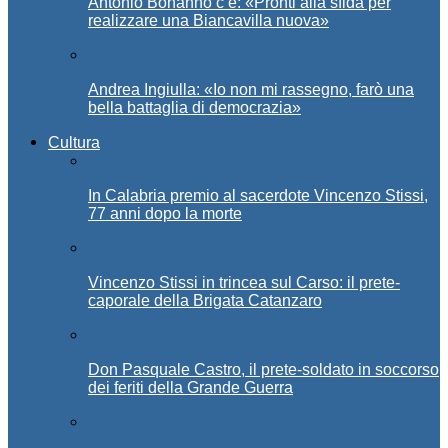
Antonio Bonanno c’è: «Pronti alla sfida per
realizzare una Biancavilla nuova»
Andrea Ingiulla: «Io non mi rassegno, farò una
bella battaglia di democrazia»
Cultura
In Calabria premio al sacerdote Vincenzo Stissi,
77 anni dopo la morte
Vincenzo Stissi in trincea sul Carso: il prete-
caporale della Brigata Catanzaro
Don Pasquale Castro, il prete-soldato in soccorso
dei feriti della Grande Guerra