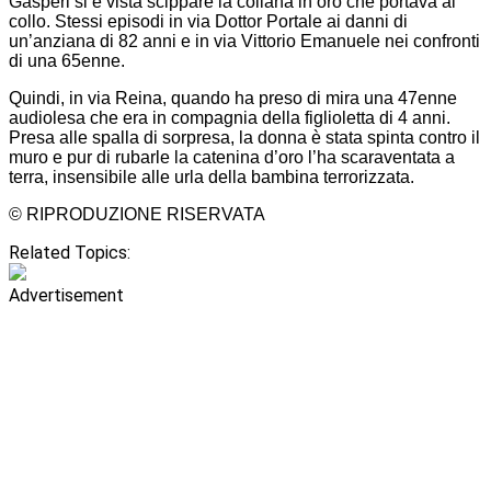
Gasperi si è vista scippare la collana in oro che portava al
collo. Stessi episodi in via Dottor Portale ai danni di
un’anziana di 82 anni e in via Vittorio Emanuele nei confronti
di una 65enne.
Quindi, in via Reina, quando ha preso di mira una 47enne
audiolesa che era in compagnia della figlioletta di 4 anni.
Presa alle spalla di sorpresa, la donna è stata spinta contro il
muro e pur di rubarle la catenina d’oro l’ha scaraventata a
terra, insensibile alle urla della bambina terrorizzata.
© RIPRODUZIONE RISERVATA
Related Topics:
Advertisement