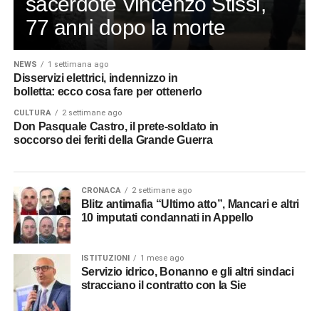
sacerdote Vincenzo Stissi,
77 anni dopo la morte
NEWS
1 settimana ago
Disservizi elettrici, indennizzo in
bolletta: ecco cosa fare per ottenerlo
CULTURA
2 settimane ago
Don Pasquale Castro, il prete-soldato in
soccorso dei feriti della Grande Guerra
CRONACA
2 settimane ago
Blitz antimafia “Ultimo atto”, Mancari e altri
10 imputati condannati in Appello
ISTITUZIONI
1 mese ago
Servizio idrico, Bonanno e gli altri sindaci
stracciano il contratto con la Sie