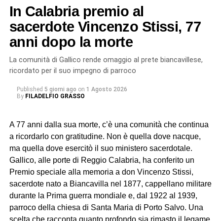
al disastro.
In Calabria premio al
Il corteo ha quindi raggiunto la Basilica Cattedrale, dove
sacerdote Vincenzo Stissi, 77
mons. Santo Rocco Gangemi, nunzio apostolico in
anni dopo la morte
Serbia, ha presieduto la solenne celebrazione eucaristica
alla presenza dei fedeli, delle delegazioni, dei circoli e
La comunità di Gallico rende omaggio al prete biancavillese,
delle confraternite provenienti da diverse realtà della
ricordato per il suo impegno di parroco
Sicilia. Tra queste, anche quella di Biancavilla, la cui
Published
5 giorni ago
on
1 Agosto 2026
presenza non rappresenta soltanto un gesto di devozione,
By
FILADELFIO GRASSO
ma rinnova un legame antico che affonda le proprie radici
nella storia e nella tradizione popolare.
A 77 anni dalla sua morte, c’è una comunità che continua
a ricordarlo con gratitudine. Non è quella dove nacque,
San Placido tra devozione e
ma quella dove esercitò il suo ministero sacerdotale.
leggenda
Gallico, alle porte di Reggio Calabria, ha conferito un
Premio speciale alla memoria a don Vincenzo Stissi,
Secondo una leggenda tramandata nei secoli, infatti, il
sacerdote nato a Biancavilla nel 1877, cappellano militare
carro che trasportava le reliquie di san Placido non
durante la Prima guerra mondiale e, dal 1922 al 1939,
avrebbe mai dovuto fermarsi a Biancavilla. La sua
parroco della chiesa di Santa Maria di Porto Salvo. Una
destinazione era Adrano. Dopo avere lasciato l’abbazia di
scelta che racconta quanto profondo sia rimasto il legame