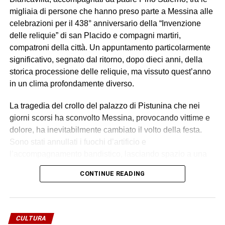
migliaia di persone che hanno preso parte a Messina alle
celebrazioni per il 438° anniversario della “Invenzione
delle reliquie” di san Placido e compagni martiri,
compatroni della città. Un appuntamento particolarmente
significativo, segnato dal ritorno, dopo dieci anni, della
storica processione delle reliquie, ma vissuto quest’anno
in un clima profondamente diverso.
La tragedia del crollo del palazzo di Pistunina che nei
giorni scorsi ha sconvolto Messina, provocando vittime e
dolore, ha inevitabilmente cambiato il volto della festa.
Sono stati annullati i fuochi d’artificio e
l’accompagnamento bandistico, lasciando spazio a una
celebrazione sobria, raccolta e carica di emozione.
CONTINUE READING
Durante la processione, partita dalla Chiesa
Gerosolimitana di San Giovanni di Malta, si sono levate
intense preghiere per le vittime, per le loro famiglie e per i
soccorritori ancora impegnati nelle operazioni successive
CULTURA