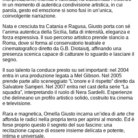
in un momento di autentica condivisione artistica, in cui
parola, gesto ed emozione si sono fusi in un’unica,
coinvolgente narrazione.
Nata e cresciuta tra Catania e Ragusa, Giusto porta con sé
l’anima autentica della Sicilia, fatta di intensità, eleganza e
forza espressiva. Il suo percorso artistico prende slancio a
Roma, dove si forma al conservatorio teatrale e
cinematografico diretto da G.B. Diotaiutj, affinando una
presenza scenica capace di catturare lo sguardo e lasciare il
segno.
Il suo talento la conduce presto su set importanti: nel 2004
entra in una produzione legata a Mel Gibson. Nel 2005
prende parte allo sceneggiato “L’onore e il rispetto” diretto da
Salvatore Samperi. Nel 2007 entra nel cast della serie “La
squadra”, interpretando il ruolo di Nera Sardelli. Esperienze
che delineano un profilo artistico solido, costruito tra cinema
e televisione.
Rara e magnetica, Ornella Giusto incarna un’idea di arte che
affonda le radici nella propria terra per aprirsi al mondo. Ed è
forse proprio questo il segreto del suo fascino: una
recitazione capace di essere insieme delicata e potente,
intima e universale.