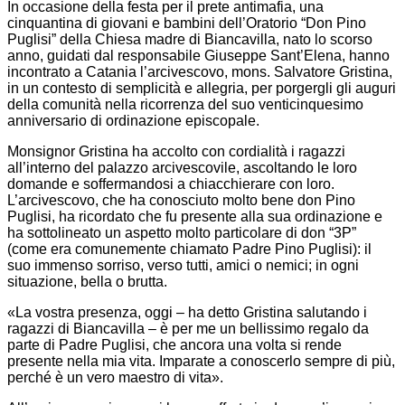
In occasione della festa per il prete antimafia, una
cinquantina di giovani e bambini dell’Oratorio “Don Pino
Puglisi” della Chiesa madre di Biancavilla, nato lo scorso
anno, guidati dal responsabile Giuseppe Sant’Elena, hanno
incontrato a Catania l’arcivescovo, mons. Salvatore Gristina,
in un contesto di semplicità e allegria, per porgergli gli auguri
della comunità nella ricorrenza del suo venticinquesimo
anniversario di ordinazione episcopale.
Monsignor Gristina ha accolto con cordialità i ragazzi
all’interno del palazzo arcivescovile, ascoltando le loro
domande e soffermandosi a chiacchierare con loro.
L’arcivescovo, che ha conosciuto molto bene don Pino
Puglisi, ha ricordato che fu presente alla sua ordinazione e
ha sottolineato un aspetto molto particolare di don “3P”
(come era comunemente chiamato Padre Pino Puglisi): il
suo immenso sorriso, verso tutti, amici o nemici; in ogni
situazione, bella o brutta.
«La vostra presenza, oggi – ha detto Gristina salutando i
ragazzi di Biancavilla – è per me un bellissimo regalo da
parte di Padre Puglisi, che ancora una volta si rende
presente nella mia vita. Imparate a conoscerlo sempre di più,
perché è un vero maestro di vita».