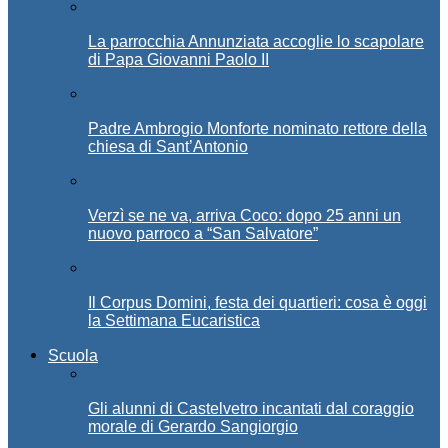
La parrocchia Annunziata accoglie lo scapolare
di Papa Giovanni Paolo II
Padre Ambrogio Monforte nominato rettore della
chiesa di Sant’Antonio
Verzì se ne va, arriva Coco: dopo 25 anni un
nuovo parroco a “San Salvatore”
Il Corpus Domini, festa dei quartieri: cosa è oggi
la Settimana Eucaristica
Scuola
Gli alunni di Castelvetro incantati dal coraggio
morale di Gerardo Sangiorgio