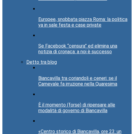
Europee, snobbata piazza Roma: la politica
va in sale festa e case private
Se Facebook “censura” ed elimina una
notizia di cronaca: a noi è successo
Detto tra blog
Biancavilla tra coriandoli e ceneri: se il
Carnevale fa irruzione nella Quaresima
È il momento (forse) di ripensare alle
modalità di governo di Biancavilla
«Centro storico di Biancavilla, ore 23: un