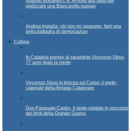
Antonio Bonanno c’è: «Pronti alla sfida per
realizzare una Biancavilla nuova»
Andrea Ingiulla: «Io non mi rassegno, farò una
bella battaglia di democrazia»
Cultura
In Calabria premio al sacerdote Vincenzo Stissi,
77 anni dopo la morte
Vincenzo Stissi in trincea sul Carso: il prete-
caporale della Brigata Catanzaro
Don Pasquale Castro, il prete-soldato in soccorso
dei feriti della Grande Guerra