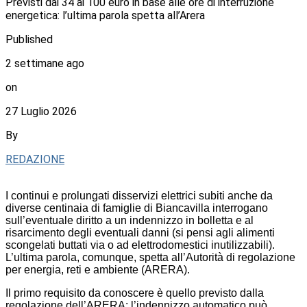
Previsti dai 34 ai 100 euro in base alle ore di interruzione
energetica: l’ultima parola spetta all’Arera
Published
2 settimane ago
on
27 Luglio 2026
By
REDAZIONE
I continui e prolungati disservizi elettrici subiti anche da
diverse centinaia di famiglie di Biancavilla interrogano
sull’eventuale diritto a un indennizzo in bolletta e al
risarcimento degli eventuali danni (si pensi agli alimenti
scongelati buttati via o ad elettrodomestici inutilizzabili).
L’ultima parola, comunque, spetta all’Autorità di regolazione
per energia, reti e ambiente (ARERA).
Il primo requisito da conoscere è quello previsto dalla
regolazione dell’ARERA: l’indennizzo automatico può