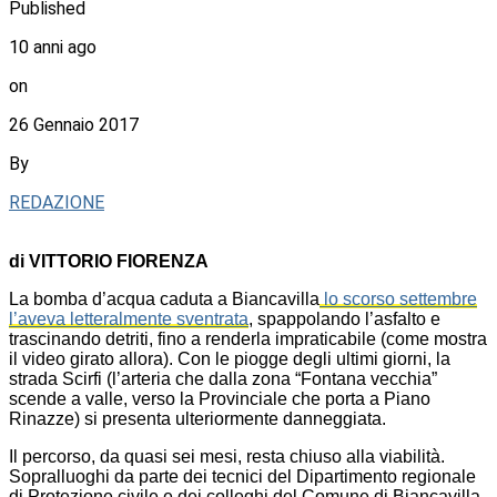
Published
10 anni ago
on
26 Gennaio 2017
By
REDAZIONE
di VITTORIO FIORENZA
La bomba d’acqua caduta a Biancavilla
lo scorso settembre
l’aveva letteralmente sventrata
, spappolando l’asfalto e
trascinando detriti, fino a renderla impraticabile (come mostra
il video girato allora). Con le piogge degli ultimi giorni, la
strada Scirfi (l’arteria che dalla zona “Fontana vecchia”
scende a valle, verso la Provinciale che porta a Piano
Rinazze) si presenta ulteriormente danneggiata.
Il percorso, da quasi sei mesi, resta chiuso alla viabilità.
Sopralluoghi da parte dei tecnici del Dipartimento regionale
di Protezione civile e dei colleghi del Comune di Biancavilla