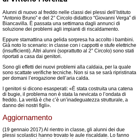
Alunni di nuovo al freddo nelle classi dei plessi dell’Istituto
“Antonio Bruno” e del 2° Circolo didattico “Giovanni Verga” di
Biancavilla. È passata una settimana dagli annunci di
soluzione dei problemi agli impianti di riscaldamento.
Eppure stamattina una gelida sorpresa ha accolto i bambini.
Già noto lo scenario: in classe con i cappotti e stufe elettriche
(insufficienti). Altri alunni (soprattutto al 2° Circolo) sono stati
riportati a casa dai genitori.
Sono gli effetti dei nuovi problemi alla caldaia, per la quale
sono scattate verifiche tecniche. Non si sa se sarà ripristinata
per domani l’erogazione dell’aria calda.
I genitori si dicono esasperati: «È stata costruita una catena
di bugie, il problema non è stata la nevicata o l’ondata di
freddo. La verità è che c’è un’inadeguatezza strutturale, a
danno dei nostri figli».
Aggiornamento
(19 gennaio 2017) Al rientro in classe, gli alunni dei due
plessi scolastici hanno trovato le aule riscaldate. Lo fanno