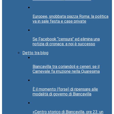
Europee, snobbata piazza Roma: la politica
va in sale festa e case private
Se Facebook “censura” ed elimina una
notizia di cronaca: a noi è successo
Detto tra blog
Biancavilla tra coriandoli e ceneri: se il
Carnevale fa irruzione nella Quaresima
È il momento (forse) di ripensare alle
modalità di governo di Biancavilla
«Centro storico di Biancavilla, ore 23: un