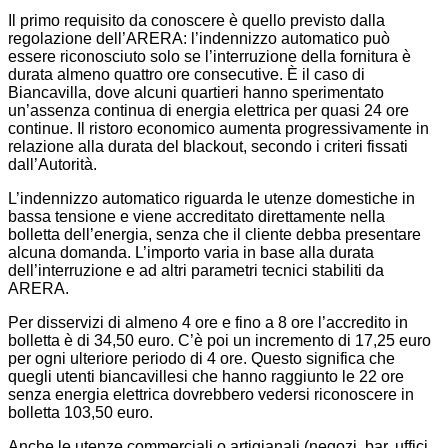
Il primo requisito da conoscere è quello previsto dalla
regolazione dell’ARERA: l’indennizzo automatico può
essere riconosciuto solo se l’interruzione della fornitura è
durata almeno quattro ore consecutive. È il caso di
Biancavilla, dove alcuni quartieri hanno sperimentato
un’assenza continua di energia elettrica per quasi 24 ore
continue. Il ristoro economico aumenta progressivamente in
relazione alla durata del blackout, secondo i criteri fissati
dall’Autorità.
L’indennizzo automatico riguarda le utenze domestiche in
bassa tensione e viene accreditato direttamente nella
bolletta dell’energia, senza che il cliente debba presentare
alcuna domanda. L’importo varia in base alla durata
dell’interruzione e ad altri parametri tecnici stabiliti da
ARERA.
Per disservizi di almeno 4 ore e fino a 8 ore l’accredito in
bolletta è di 34,50 euro. C’è poi un incremento di 17,25 euro
per ogni ulteriore periodo di 4 ore. Questo significa che
quegli utenti biancavillesi che hanno raggiunto le 22 ore
senza energia elettrica dovrebbero vedersi riconoscere in
bolletta 103,50 euro.
Anche le utenze commerciali o artigianali (negozi, bar, uffici,