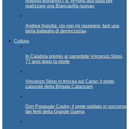
Antonio Bonanno c’è: «Pronti alla sfida per
realizzare una Biancavilla nuova»
Andrea Ingiulla: «Io non mi rassegno, farò una
bella battaglia di democrazia»
Cultura
In Calabria premio al sacerdote Vincenzo Stissi,
77 anni dopo la morte
Vincenzo Stissi in trincea sul Carso: il prete-
caporale della Brigata Catanzaro
Don Pasquale Castro, il prete-soldato in soccorso
dei feriti della Grande Guerra