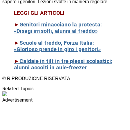
sapere i genitori. Lezioni svolte in maniera regolare.
LEGGI GLI ARTICOLI
►
Genitori minacciano la protesta:
«Disagi irrisolti, alunni al freddo»
►
Scuole al freddo, Forza Italia:
«Glorioso prende in giro i genitori»
►
Caldaie in tilt in tre plessi scolastici:
alunni accolti in aule-freezer
© RIPRODUZIONE RISERVATA
Related Topics:
Advertisement