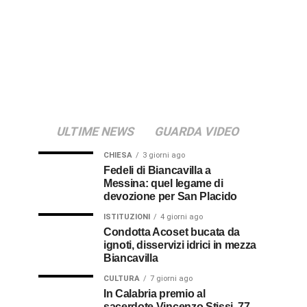
ULTIME NEWS
GUARDA VIDEO
CHIESA
3 giorni ago
Fedeli di Biancavilla a
Messina: quel legame di
devozione per San Placido
ISTITUZIONI
4 giorni ago
Condotta Acoset bucata da
ignoti, disservizi idrici in mezza
Biancavilla
CULTURA
7 giorni ago
In Calabria premio al
sacerdote Vincenzo Stissi, 77