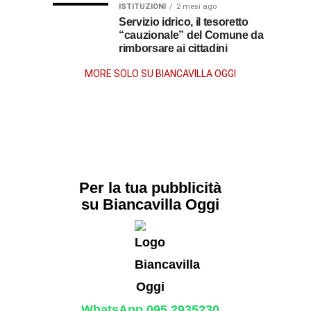
dopo
ISTITUZIONI
2 mesi ago
Servizio idrico, il tesoretto
“cauzionale” del Comune da
la
rimborsare ai cittadini
morte
MORE SOLO SU BIANCAVILLA OGGI
Per la tua pubblicità
su Biancavilla Oggi
WhatsApp 095.2935230