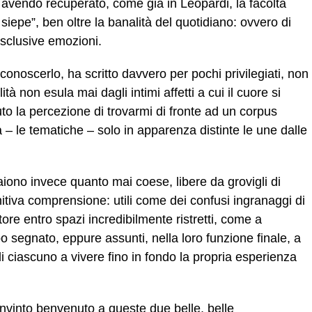
 avendo recuperato, come già in Leopardi, la facoltà
iepe”, ben oltre la banalità del quotidiano: ovvero di
 esclusive emozioni.
iconoscerlo, ha scritto davvero per pochi privilegiati, non
lità non esula mai dagli intimi affetti a cui il cuore si
o la percezione di trovarmi di fronte ad un corpus
– le tematiche – solo in apparenza distinte le une dalle
paiono invece quanto mai coese, libere da grovigli di
initiva comprensione: utili come dei confusi ingranaggi di
ttore entro spazi incredibilmente ristretti, come a
po segnato, eppure assunti, nella loro funzione finale, a
di ciascuno a vivere fino in fondo la propria esperienza
convinto benvenuto a queste due belle, belle