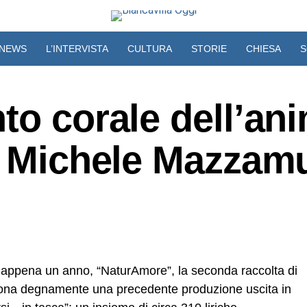
NEWS
L’INTERVISTA
CULTURA
STORIE
CHIESA
S
VIDEO
to corale dell’an
di Michele Mazzam
di appena un anno, “NaturAmore”, la seconda raccolta di
rona degnamente una precedente produzione uscita in