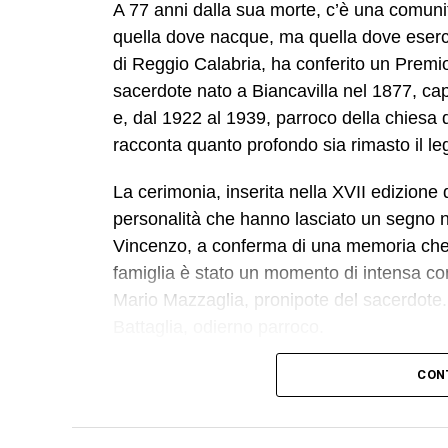
A 77 anni dalla sua morte, c’è una comunit
quella dove nacque, ma quella dove esercit
di Reggio Calabria, ha conferito un Premi
sacerdote nato a Biancavilla nel 1877, ca
e, dal 1922 al 1939, parroco della chiesa 
racconta quanto profondo sia rimasto il l
La cerimonia, inserita nella XVII edizione 
personalità che hanno lasciato un segno nel
Vincenzo, a conferma di una memoria che i
famiglia è stato un momento di intensa com
Mario Mazzaglia, pronipote del sacerdote.
Battaglia, odierno parroco.
«Anche se non eravamo presenti tutti – r
CON
sorella di Mario – ci siamo emozionati tant
colpiti di più è stata l’accoglienza riserv