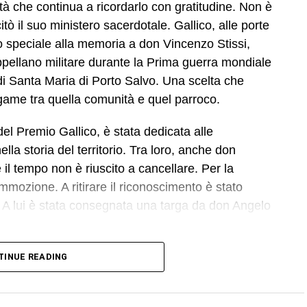
à che continua a ricordarlo con gratitudine. Non è
ò il suo ministero sacerdotale. Gallico, alle porte
o speciale alla memoria a don Vincenzo Stissi,
ppellano militare durante la Prima guerra mondiale
di Santa Maria di Porto Salvo. Una scelta che
egame tra quella comunità e quel parroco.
del Premio Gallico, è stata dedicata alle
la storia del territorio. Tra loro, anche don
l tempo non è riuscito a cancellare. Per la
mozione. A ritirare il riconoscimento è stato
 A lui è stata consegnata una targa da don Angelo
acconta a
Biancavilla Oggi
Grazia Mazzaglia,
TINUE READING
issimo. Io ho perfino pianto. Ma la cosa che ci ha
ata a Mario. Ha incontrato persone che ricordavano