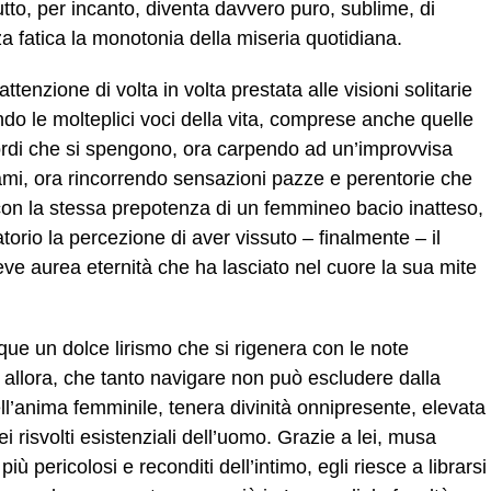
 tutto, per incanto, diventa davvero puro, sublime, di
a fatica la monotonia della miseria quotidiana.
’attenzione di volta in volta prestata alle visioni solitarie
ndo le molteplici voci della vita, comprese anche quelle
cordi che si spengono, ora carpendo ad un’improvvisa
chiami, ora rincorrendo sensazioni pazze e perentorie che
con la stessa prepotenza di un femmineo bacio inatteso,
torio la percezione di aver vissuto – finalmente – il
ve aurea eternità che ha lasciato nel cuore la sua mite
ue un dolce lirismo che si rigenera con le note
allora, che tanto navigare non può escludere dalla
ll’anima femminile, tenera divinità onnipresente, elevata
 risvolti esistenziali dell’uomo. Grazie a lei, musa
iù pericolosi e reconditi dell’intimo, egli riesce a librarsi