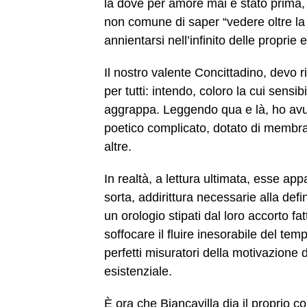
là dove per amore mai è stato prima,
non comune di saper “vedere oltre la s
annientarsi nell’infinito delle proprie
Il nostro valente Concittadino, devo r
per tutti: intendo, coloro la cui sensibi
aggrappa. Leggendo qua e là, ho avut
poetico complicato, dotato di membra 
altre.
In realtà, a lettura ultimata, esse ap
sorta, addirittura necessarie alla def
un orologio stipati dal loro accorto fa
soffocare il fluire inesorabile del tem
perfetti misuratori della motivazione 
esistenziale.
È ora che Biancavilla dia il proprio 