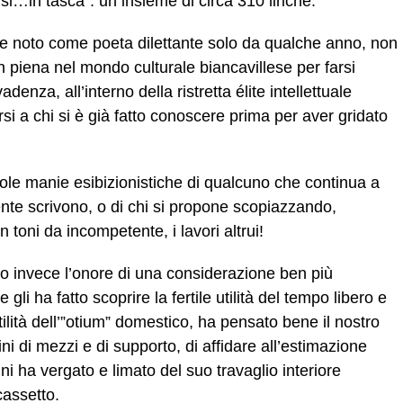
si…in tasca”: un insieme di circa 310 liriche.
 me noto come poeta dilettante solo da qualche anno, non
 piena nel mondo culturale biancavillese per farsi
enza, all’interno della ristretta élite intellettuale
si a chi si è già fatto conoscere prima per aver gridato
ivole manie esibizionistiche di qualcuno che continua a
mente scrivono, o di chi si propone scopiazzando,
 toni da incompetente, i lavori altrui!
o invece l’onore di una considerazione ben più
 gli ha fatto scoprire la fertile utilità del tempo libero e
tilità dell’”otium” domestico, ha pensato bene il nostro
i di mezzi e di supporto, di affidare all’estimazione
ni ha vergato e limato del suo travaglio interiore
cassetto.