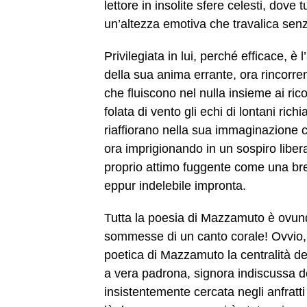
lettore in insolite sfere celesti, dove
un’altezza emotiva che travalica senz
Privilegiata in lui, perché efficace, è l
della sua anima errante, ora rincorre
che fluiscono nel nulla insieme ai ri
folata di vento gli echi di lontani ri
riaffiorano nella sua immaginazione 
ora imprigionando in un sospiro libera
proprio attimo fuggente come una bre
eppur indelebile impronta.
Tutta la poesia di Mazzamuto è ovunq
sommesse di un canto corale! Ovvio, 
poetica di Mazzamuto la centralità de
a vera padrona, signora indiscussa dei
insistentemente cercata negli anfratti p