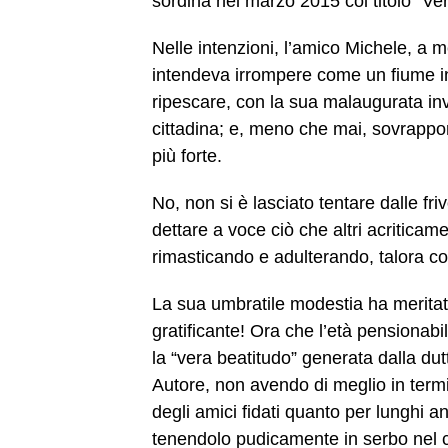
sordina nel marzo 2015 col titolo “Ver
Nelle intenzioni, l’amico Michele, a
intendeva irrompere come un fiume in
ripescare, con la sua malaugurata invad
cittadina; e, meno che mai, sovrappor
più forte.
No, non si è lasciato tentare dalle fr
dettare a voce ciò che altri acritica
rimasticando e adulterando, talora con
La sua umbratile modestia ha meritat
gratificante! Ora che l’età pensionabile
la “vera beatitudo” generata dalla dut
Autore, non avendo di meglio in termin
degli amici fidati quanto per lunghi an
tenendolo pudicamente in serbo nel 