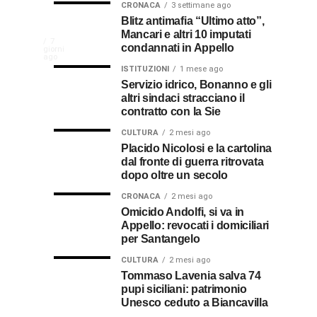
CRONACA
3 settimane ago
NEWS
CULTURA
Disservizi
Don
Blitz antimafia “Ultimo atto”,
2
2
settimane
settimane
Mancari e altri 10 imputati
CULTURA
In
elettrici,
Pasquale
ago
ago
La
7
condannati in Appello
giorni
indennizzo
Castro,
comunità
ago
Calabria
in
il
ISTITUZIONI
1 mese ago
di
Servizio idrico, Bonanno e gli
bolletta:
prete-
Gallico
altri sindaci stracciano il
premio
ecco
soldato
rende
contratto con la Sie
omaggio
cosa
in
al
CULTURA
2 mesi ago
al
fare
soccorso
Placido Nicolosi e la cartolina
prete
per
dei
dal fronte di guerra ritrovata
sacerdote
biancavillese,
ottenerlo
feriti
dopo oltre un secolo
ricordato
della
Vincenzo
per
CRONACA
2 mesi ago
Grande
Omicido Andolfi, si va in
il
Guerra
Appello: revocati i domiciliari
Stissi,
suo
per Santangelo
impegno
77
di
CULTURA
2 mesi ago
parroco
Tommaso Lavenia salva 74
pupi siciliani: patrimonio
anni
Unesco ceduto a Biancavilla