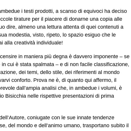
ambedue i testi prodotti, a scanso di equivoci ha deciso
iccole tirature per il piacere di donarne una copia alle
uo dire, almeno una lettura attenta di quei contenuti a
a sua modestia, visto, ripeto, lo spazio esiguo che le
i alla creatività individuale!
ecensire in maniera più degna è davvero imponente – se
 in cui è stata spalmata – e di non facile classificazione,
irazione, dei temi, dello stile, dei riferimenti al mondo
varvi conforto. Prova ne è, di quanto qui affermo, il
revole dall’ampia analisi che, in ambedue i volumi, è
io Bisicchia nelle rispettive presentazioni di prima
dell’Autore, coniugate con le sue innate tendenze
se, del mondo e dell’animo umano, trasportano subito il