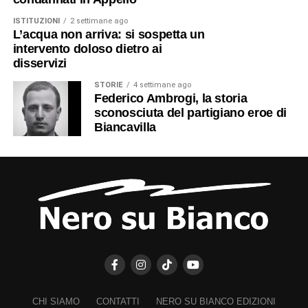
ISTITUZIONI
2 settimane ago
L’acqua non arriva: si sospetta un
intervento doloso dietro ai
disservizi
STORIE
4 settimane ago
Federico Ambrogi, la storia
sconosciuta del partigiano eroe di
Biancavilla
CHI SIAMO
CONTATTI
NERO SU BIANCO EDIZIONI