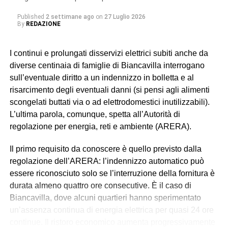
complessivamente di 24 ore.
Published
2 settimane ago
on
27 Luglio 2026
By
REDAZIONE
© RIPRODUZIONE RISERVATA
I continui e prolungati disservizi elettrici subiti anche da
diverse centinaia di famiglie di Biancavilla interrogano
sull’eventuale diritto a un indennizzo in bolletta e al
risarcimento degli eventuali danni (si pensi agli alimenti
scongelati buttati via o ad elettrodomestici inutilizzabili).
L’ultima parola, comunque, spetta all’Autorità di
regolazione per energia, reti e ambiente (ARERA).
Il primo requisito da conoscere è quello previsto dalla
regolazione dell’ARERA: l’indennizzo automatico può
essere riconosciuto solo se l’interruzione della fornitura è
durata almeno quattro ore consecutive. È il caso di
Biancavilla, dove alcuni quartieri hanno sperimentato
un’assenza continua di energia elettrica per quasi 24 ore
continue. Il ristoro economico aumenta progressivamente