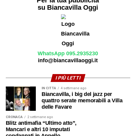
Per la tua pubblicità
su Biancavilla Oggi
WhatsApp 095.2935230
info@biancavillaoggi.it
I PIÙ LETTI
IN CITTÀ
4 settimane ago
Biancavilla, i big del jazz per
quattro serate memorabili a Villa
delle Favare
CRONACA
2 settimane ago
Blitz antimafia “Ultimo atto”,
Mancari e altri 10 imputati
condannati in Appello