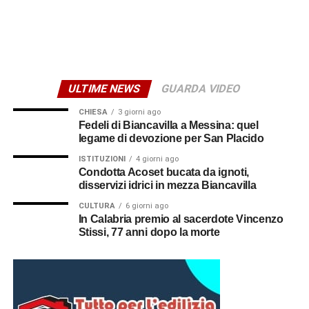
automatico, ma gli importi variano in funzione della
potenza contrattuale e sono superiori a quelli riservati alle
abitazioni.
Da valutare a parte il
ULTIME NEWS
GUARDA VIDEO
risarcimento danni
CHIESA
3 giorni ago
Fedeli di Biancavilla a Messina: quel
Diverso è il discorso per gli alimenti deteriorati nei
legame di devozione per San Placido
frigoriferi e nei congelatori o per eventuali
ISTITUZIONI
4 giorni ago
apparecchiature danneggiate. In questi casi non opera
Condotta Acoset bucata da ignoti,
l’indennizzo automatico, ma è possibile chiedere il
disservizi idrici in mezza Biancavilla
risarcimento dei danni a E-Distribuzione, gestore della
CULTURA
6 giorni ago
rete elettrica.
In Calabria premio al sacerdote Vincenzo
Stissi, 77 anni dopo la morte
La richiesta deve contenere il codice POD dell’utenza,
l’indirizzo della fornitura, la descrizione del blackout,
l’elenco dei beni danneggiati e una stima del loro valore.
È consigliabile allegare fotografie, scontrini d’acquisto, se