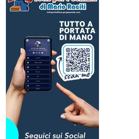
disponibili, e qualsiasi altro documento utile a dimostrare
il danno.
E-Distribuzione esaminerà la documentazione presentata
e valuterà la sussistenza dei presupposti per il
risarcimento. L’indennizzo automatico e il risarcimento dei
danni sono due strumenti distinti: il primo viene
riconosciuto automaticamente se ricorrono i requisiti
previsti dalla normativa, mentre il secondo richiede una
specifica istruttoria.
Per questo motivo è opportuno che i cittadini conservino
tutta la documentazione relativa agli alimenti andati
perduti o agli altri danni subiti e controllino le prossime
bollette per verificare l’eventuale accredito
dell’indennizzo previsto da ARERA.
© RIPRODUZIONE RISERVATA