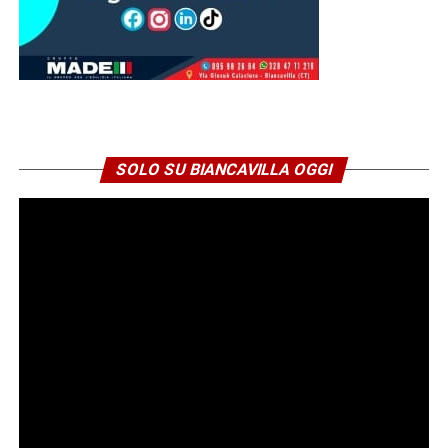
SOLO SU BIANCAVILLA OGGI
Niente elettricità: un incubo durato
quasi 24 ore per centinaia di
famiglie