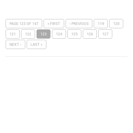
PAGE 123 OF 147
« FIRST
‹ PREVIOUS
119
120
121
122
123
124
125
126
127
NEXT ›
LAST »