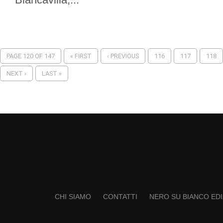
PAGE 120 OF 147
« FIRST
‹ PREVIOUS
116
117
118
NEXT ›
LAST »
CHI SIAMO
CONTATTI
NERO SU BIANCO EDI