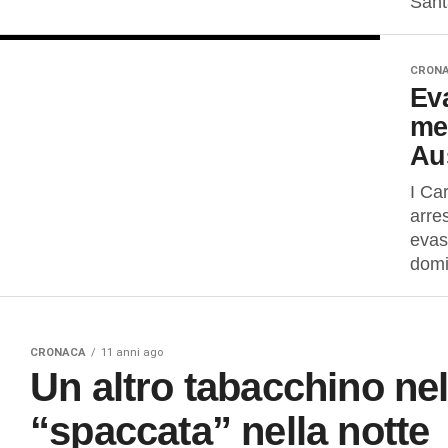
Sant
CRON
Eva
me
Au
I Ca
arre
evas
domic
CRONACA
11 anni ago
Un altro tabacchino nel
“spaccata” nella notte