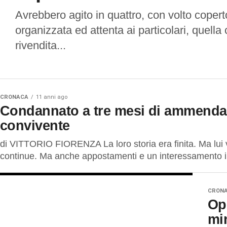
Avrebbero agito in quattro, con volto coper
organizzata ed attenta ai particolari, quell
rivendita...
CRONACA
11 anni ago
Condannato a tre mesi di ammenda p
convivente
di VITTORIO FIORENZA La loro storia era finita. Ma lui vo
continue. Ma anche appostamenti e un interessamento ins
CRON
Op
min