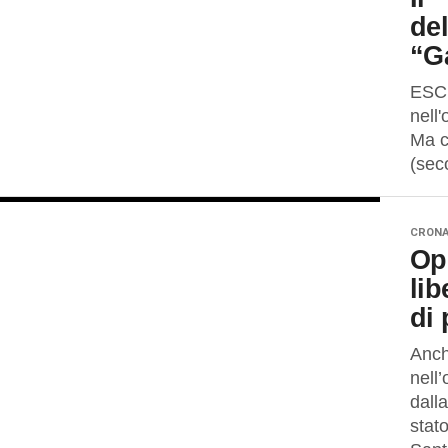
del
“G
ESCL
nell
Ma c'
(sec
CRON
Op
lib
di
Anch
nell
dall
stat