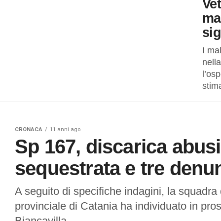
Vet
maz
sig
I mal
nell
l’osp
stima
CRONACA
11 anni ago
Sp 167, discarica abus
sequestrata e tre denun
A seguito di specifiche indagini, la squadra d
provinciale di Catania ha individuato in pross
Biancavilla,...