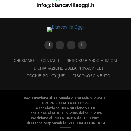
info@biancavillaoggi.it
CHI SIAMO
CONTATTI
NERO SU BIANCO EDIZIONI
DICHIARAZIONE SULLA PRIVACY (UE)
COOKIE POLICY (UE)
DISCONOSCIMENTO
Registrazione al Tribunale di Catania n. 25/2016
PROPRIETARIO e EDITORE
Associazione Nero su Bianco ETS
Iscrizione al RUNTS n. 2305 del 23.6.2026
Iscrizione al ROC n. 36315 del 16.3.2021
Direttore responsabile: VITTORIO FIORENZA
━━━━━