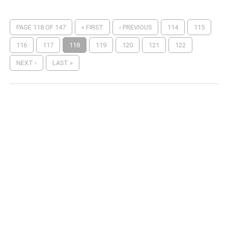
PAGE 118 OF 147
« FIRST
‹ PREVIOUS
114
115
116
117
118
119
120
121
122
NEXT ›
LAST »