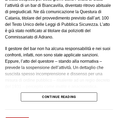
l’attività di un bar di Biancavilla, diventato ritrovo abituale
di pregiudicati. Ne dà comunicazione la Questura di
Catania, titolare del provvedimento previsto dall’art. 100
del Testo Unico delle Leggi di Pubblica Sicurezza. L’atto
è già stato notificato al titolare dai poliziotti del
Commissariato di Adrano.
Il gestore del bar non ha alcuna responsabilità e nei suoi
confronti, infatti, non sono state applicate sanzioni.
Eppure, l’atto del questore – stando alla normativa –
prevede la sospensione dell’attività. Un dettaglio che
suscista spesso incomprensione e dissenso per una
misura di ordine pubblico – risalente ad un regio decreto
del 1931 – percepita come inutile e anacronistica.
CONTINUE READING
Nel corso degli accertamenti eseguiti in un significativo
arco temporale, da febbraio e fino a pochi giorni fa, gli
agenti hanno verificato come il bar di Biancavilla fosse
divenuto luogo di incontro abituale di pregiudicati.