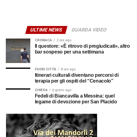
carichi sproporzionati con “modalità intimidatorie”. Erano
loro a gestire anche l’alloggio fatiscente (privo di luce e
acqua) imposto ai lavoratori, trattenendone le somme
relative all’affitto dal salario e minacciando gli stessi di
ULTIME NEWS
GUARDA VIDEO
allontanarli se non avessero accettato tali condizioni,
contribuendo così a mantenere le condizioni di
CRONACA
2 ore ago
sfruttamento e dipendenza economica e abitativa.
Il questore: «È ritrovo di pregiudicati», altro
bar sospeso per una settimana
© RIPRODUZIONE RISERVATA
FUORI CITTÀ
8 ore ago
Itinerari culturali diventano percorsi di
terapia per gli ospiti del “Cenacolo”
CHIESA
6 giorni ago
Fedeli di Biancavilla a Messina: quel
legame di devozione per San Placido