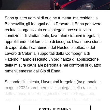
Sono quattro uomini di origine rumena, ma residenti a
Biancavilla, gli indagati della Procura di Enna per avere
reclutato, organizzato ed impiegato presso terzi in
condizioni di sfruttamento, lavoratori stranieri irregolari,
approfittando del loro stato di bisogno. Una nuova storia
di caporalato. I carabinieri del Nucleo Ispettorato del
Lavoro di Catania, supportati dalla Compagnia di
Paternò, hanno eseguito un’ordinanza di applicazione
della misura cautelare personale nei confronti di quattro
rumeni, emessa dal Gip di Enna.
Secondo l’inchiesta, i lavoratori irregolari (tra gennaio e
maggio 2024) sarebbero stati impiegati nella raccolta
delle arance, in terreni agricoli di Enna e Regalbuto,
pagati a cottimo con 1 euro a cassetta. Una retribuzione
palesemente difforme e sproporzionata rispetto ai minimi
CONTINUE READING