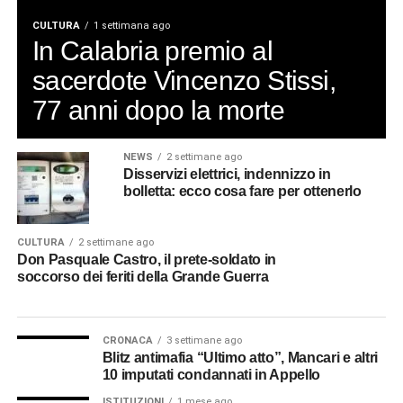
CULTURA
1 settimana ago
In Calabria premio al
sacerdote Vincenzo Stissi,
77 anni dopo la morte
NEWS
2 settimane ago
Disservizi elettrici, indennizzo in
bolletta: ecco cosa fare per ottenerlo
CULTURA
2 settimane ago
Don Pasquale Castro, il prete-soldato in
soccorso dei feriti della Grande Guerra
CRONACA
3 settimane ago
Blitz antimafia “Ultimo atto”, Mancari e altri
10 imputati condannati in Appello
ISTITUZIONI
1 mese ago