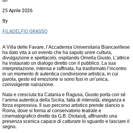
on
25 Aprile 2026
By
FILADELFIO GRASSO
A Villa delle Favare, l’Accademia Universitaria Biancavillese
ha dato vita a un evento che ha saputo unire cultura,
divulgazione e spettacolo, ospitando Ornella Giusto. L’attrice
ha instaurato un dialogo diretto con il pubblico. La sua
interpretazione, intensa e raffinata, ha trasformato l’incontro
in un momento di autentica condivisione artistica, in cui
parola, gesto ed emozione si sono fusi in un’unica,
coinvolgente narrazione.
Nata e cresciuta tra Catania e Ragusa, Giusto porta con sé
l’anima autentica della Sicilia, fatta di intensità, eleganza e
forza espressiva. Il suo percorso artistico prende slancio a
Roma, dove si forma al conservatorio teatrale e
cinematografico diretto da G.B. Diotaiutj, affinando una
presenza scenica capace di catturare lo sguardo e lasciare il
segno.