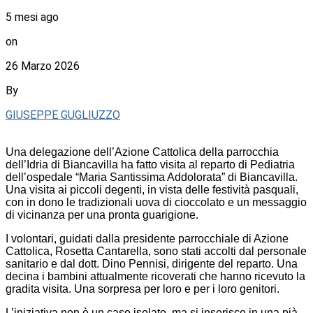
5 mesi ago
on
26 Marzo 2026
By
GIUSEPPE GUGLIUZZO
Una delegazione dell’Azione Cattolica della parrocchia
dell’Idria di Biancavilla ha fatto visita al reparto di Pediatria
dell’ospedale “Maria Santissima Addolorata” di Biancavilla.
Una visita ai piccoli degenti, in vista delle festività pasquali,
con in dono le tradizionali uova di cioccolato e un messaggio
di vicinanza per una pronta guarigione.
I volontari, guidati dalla presidente parrocchiale di Azione
Cattolica, Rosetta Cantarella, sono stati accolti dal personale
sanitario e dal dott. Dino Pennisi, dirigente del reparto. Una
decina i bambini attualmente ricoverati che hanno ricevuto la
gradita visita. Una sorpresa per loro e per i loro genitori.
L’iniziativa non è un caso isolato, ma si inserisce in una pià