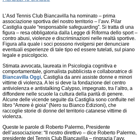
L’Asd Tennis Club Biancavilla ha nominato – prima
associazione sportiva del nostro territorio – l’avv. Pilar
Castiglia quale “responsabile safeguarding”. Si tratta di una
figura – resa obbligatoria dalla Legge di Riforma dello sport –
contro abusi, violenze e discriminazioni nelle realtà sportive.
Figura alla quale i soci possono rivolgersi per denunciare
eventuali esperienze di tale tipo ed essere tutelati, sul piano
legale e psicolgocio.
Stimata avvocata, laureata in Psicologia cognitiva e
comportamentale, giornalista pubblicista e collaboratrice di
Biancavilla Oggi
, Castiglia da anni assiste donne e minori
vittime di violenza. A lei si deve la fondazione del centro
antiviolenza e antistalking Calypso, impegnato, tra l’altro, a
diffondere nelle scuole la cultura della parità di genere.
Alcune delle vicende seguite da Castiglia sono confluite nel
libro “Amore è gioia” (Nero su Bianco Edizioni), che
raccoglie storie di donne del territorio catanese vittime di
violenza.
Queste le parole di Roberto Palermo, Presidente
dell’associazione: “Il nostro direttivo – dice Roberto Palermo,
presidente del Tennis Club Biancavilla – ringrazia l’avv.