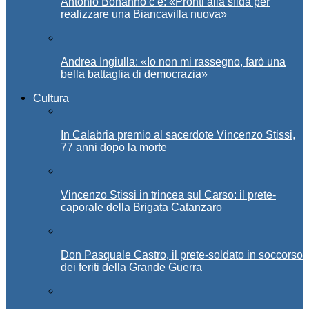
Antonio Bonanno c’è: «Pronti alla sfida per
realizzare una Biancavilla nuova»
Andrea Ingiulla: «Io non mi rassegno, farò una
bella battaglia di democrazia»
Cultura
In Calabria premio al sacerdote Vincenzo Stissi,
77 anni dopo la morte
Vincenzo Stissi in trincea sul Carso: il prete-
caporale della Brigata Catanzaro
Don Pasquale Castro, il prete-soldato in soccorso
dei feriti della Grande Guerra