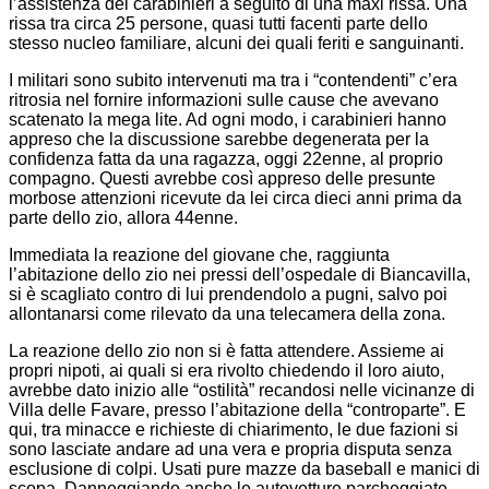
l’assistenza dei carabinieri a seguito di una maxi rissa. Una
rissa tra circa 25 persone, quasi tutti facenti parte dello
stesso nucleo familiare, alcuni dei quali feriti e sanguinanti.
I militari sono subito intervenuti ma tra i “contendenti” c’era
ritrosia nel fornire informazioni sulle cause che avevano
scatenato la mega lite. Ad ogni modo, i carabinieri hanno
appreso che la discussione sarebbe degenerata per la
confidenza fatta da una ragazza, oggi 22enne, al proprio
compagno. Questi avrebbe così appreso delle presunte
morbose attenzioni ricevute da lei circa dieci anni prima da
parte dello zio, allora 44enne.
Immediata la reazione del giovane che, raggiunta
l’abitazione dello zio nei pressi dell’ospedale di Biancavilla,
si è scagliato contro di lui prendendolo a pugni, salvo poi
allontanarsi come rilevato da una telecamera della zona.
La reazione dello zio non si è fatta attendere. Assieme ai
propri nipoti, ai quali si era rivolto chiedendo il loro aiuto,
avrebbe dato inizio alle “ostilità” recandosi nelle vicinanze di
Villa delle Favare, presso l’abitazione della “controparte”. E
qui, tra minacce e richieste di chiarimento, le due fazioni si
sono lasciate andare ad una vera e propria disputa senza
esclusione di colpi. Usati pure mazze da baseball e manici di
scopa. Danneggiando anche le autovetture parcheggiate.