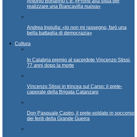
Antonio Bonanno c’è: «Pronti alla sfida per
realizzare una Biancavilla nuova»
Andrea Ingiulla: «Io non mi rassegno, farò una
bella battaglia di democrazia»
Cultura
In Calabria premio al sacerdote Vincenzo Stissi,
77 anni dopo la morte
Vincenzo Stissi in trincea sul Carso: il prete-
caporale della Brigata Catanzaro
Don Pasquale Castro, il prete-soldato in soccorso
dei feriti della Grande Guerra