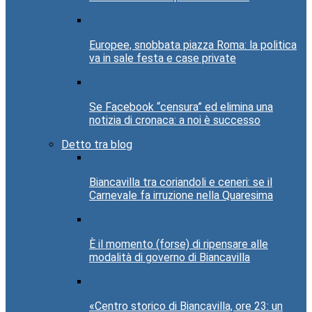
Europee, snobbata piazza Roma: la politica
va in sale festa e case private
Se Facebook “censura” ed elimina una
notizia di cronaca: a noi è successo
Detto tra blog
Biancavilla tra coriandoli e ceneri: se il
Carnevale fa irruzione nella Quaresima
È il momento (forse) di ripensare alle
modalità di governo di Biancavilla
«Centro storico di Biancavilla, ore 23: un