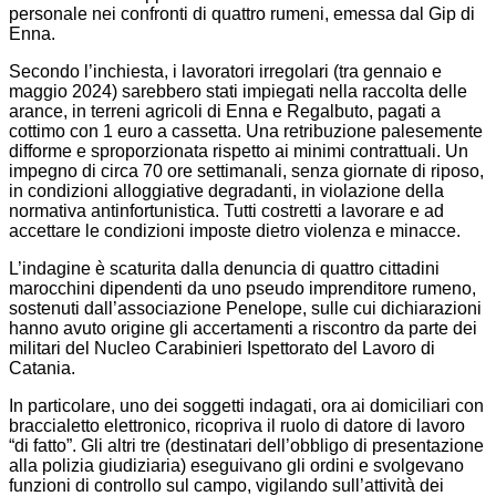
personale nei confronti di quattro rumeni, emessa dal Gip di
Enna.
Secondo l’inchiesta, i lavoratori irregolari (tra gennaio e
maggio 2024) sarebbero stati impiegati nella raccolta delle
arance, in terreni agricoli di Enna e Regalbuto, pagati a
cottimo con 1 euro a cassetta. Una retribuzione palesemente
difforme e sproporzionata rispetto ai minimi contrattuali. Un
impegno di circa 70 ore settimanali, senza giornate di riposo,
in condizioni alloggiative degradanti, in violazione della
normativa antinfortunistica. Tutti costretti a lavorare e ad
accettare le condizioni imposte dietro violenza e minacce.
L’indagine è scaturita dalla denuncia di quattro cittadini
marocchini dipendenti da uno pseudo imprenditore rumeno,
sostenuti dall’associazione Penelope, sulle cui dichiarazioni
hanno avuto origine gli accertamenti a riscontro da parte dei
militari del Nucleo Carabinieri Ispettorato del Lavoro di
Catania.
In particolare, uno dei soggetti indagati, ora ai domiciliari con
braccialetto elettronico, ricopriva il ruolo di datore di lavoro
“di fatto”. Gli altri tre (destinatari dell’obbligo di presentazione
alla polizia giudiziaria) eseguivano gli ordini e svolgevano
funzioni di controllo sul campo, vigilando sull’attività dei