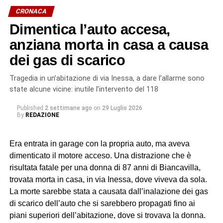
a lavorare e ad accettare le condizioni imposte dietro
CRONACA
violenza e minacce.
Dimentica l’auto accesa,
L’indagine è scaturita dalla denuncia di quattro cittadini
anziana morta in casa a causa
marocchini dipendenti da uno pseudo imprenditore
dei gas di scarico
rumeno, sostenuti dall’associazione Penelope, sulle cui
dichiarazioni hanno avuto origine gli accertamenti a
Tragedia in un’abitazione di via Inessa, a dare l’allarme sono
riscontro da parte dei militari del Nucleo Carabinieri
state alcune vicine: inutile l’intervento del 118
Ispettorato del Lavoro di Catania.
Published
2 settimane ago
on
29 Luglio 2026
By
REDAZIONE
In particolare, uno dei soggetti indagati, ora ai domiciliari
con braccialetto elettronico, ricopriva il ruolo di datore di
Era entrata in garage con la propria auto, ma aveva
lavoro “di fatto”. Gli altri tre (destinatari dell’obbligo di
dimenticato il motore acceso. Una distrazione che è
presentazione alla polizia giudiziaria) eseguivano gli
risultata fatale per una donna di 87 anni di Biancavilla,
ordini e svolgevano funzioni di controllo sul campo,
trovata morta in casa, in via Inessa, dove viveva da sola.
vigilando sull’attività dei lavoratori, imponendo ritmi e
La morte sarebbe stata a causata dall’inalazione dei gas
carichi sproporzionati con “modalità intimidatorie”. Erano
di scarico dell’auto che si sarebbero propagati fino ai
loro a gestire anche l’alloggio fatiscente (privo di luce e
piani superiori dell’abitazione, dove si trovava la donna.
acqua) imposto ai lavoratori, trattenendone le somme