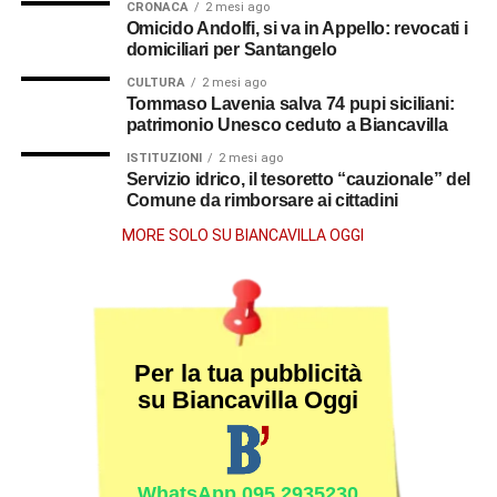
CRONACA
2 mesi ago
Omicido Andolfi, si va in Appello: revocati i
domiciliari per Santangelo
CULTURA
2 mesi ago
Tommaso Lavenia salva 74 pupi siciliani:
patrimonio Unesco ceduto a Biancavilla
ISTITUZIONI
2 mesi ago
Servizio idrico, il tesoretto “cauzionale” del
Comune da rimborsare ai cittadini
MORE SOLO SU BIANCAVILLA OGGI
Per la tua pubblicità
su Biancavilla Oggi
WhatsApp 095.2935230