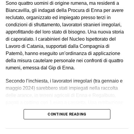
Sono quattro uomini di origine rumena, ma residenti a
Biancavilla, gli indagati della Procura di Enna per avere
reclutato, organizzato ed impiegato presso terzi in
condizioni di sfruttamento, lavoratori stranieri irregolari,
approfittando del loro stato di bisogno. Una nuova storia
di caporalato. I carabinieri del Nucleo Ispettorato del
Lavoro di Catania, supportati dalla Compagnia di
Paternò, hanno eseguito un’ordinanza di applicazione
della misura cautelare personale nei confronti di quattro
rumeni, emessa dal Gip di Enna.
Secondo l’inchiesta, i lavoratori irregolari (tra gennaio e
maggio 2024) sarebbero stati impiegati nella raccolta
delle arance, in terreni agricoli di Enna e Regalbuto,
pagati a cottimo con 1 euro a cassetta. Una retribuzione
palesemente difforme e sproporzionata rispetto ai minimi
CONTINUE READING
contrattuali. Un impegno di circa 70 ore settimanali, senza
giornate di riposo, in condizioni alloggiative degradanti, in
violazione della normativa antinfortunistica. Tutti costretti