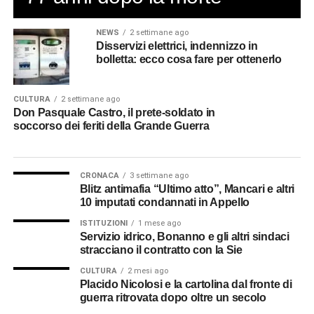
NEWS
2 settimane ago
Disservizi elettrici, indennizzo in
bolletta: ecco cosa fare per ottenerlo
CULTURA
2 settimane ago
Don Pasquale Castro, il prete-soldato in
soccorso dei feriti della Grande Guerra
CRONACA
3 settimane ago
Blitz antimafia “Ultimo atto”, Mancari e altri
10 imputati condannati in Appello
ISTITUZIONI
1 mese ago
Servizio idrico, Bonanno e gli altri sindaci
stracciano il contratto con la Sie
CULTURA
2 mesi ago
Placido Nicolosi e la cartolina dal fronte di
guerra ritrovata dopo oltre un secolo