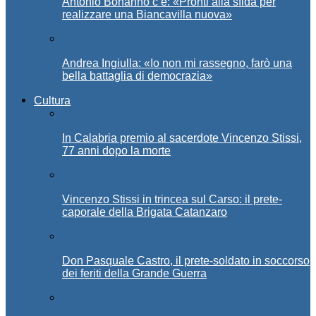
Antonio Bonanno c’è: «Pronti alla sfida per
realizzare una Biancavilla nuova»
Andrea Ingiulla: «Io non mi rassegno, farò una
bella battaglia di democrazia»
Cultura
In Calabria premio al sacerdote Vincenzo Stissi,
77 anni dopo la morte
Vincenzo Stissi in trincea sul Carso: il prete-
caporale della Brigata Catanzaro
Don Pasquale Castro, il prete-soldato in soccorso
dei feriti della Grande Guerra