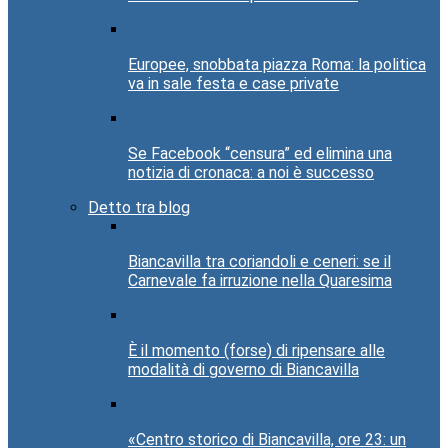
Europee, snobbata piazza Roma: la politica
va in sale festa e case private
Se Facebook “censura” ed elimina una
notizia di cronaca: a noi è successo
Detto tra blog
Biancavilla tra coriandoli e ceneri: se il
Carnevale fa irruzione nella Quaresima
È il momento (forse) di ripensare alle
modalità di governo di Biancavilla
«Centro storico di Biancavilla, ore 23: un