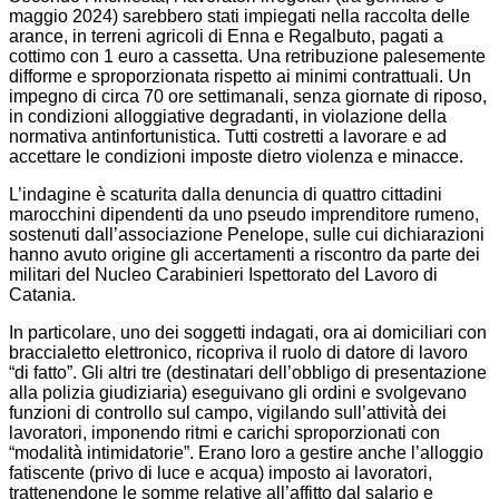
maggio 2024) sarebbero stati impiegati nella raccolta delle
arance, in terreni agricoli di Enna e Regalbuto, pagati a
cottimo con 1 euro a cassetta. Una retribuzione palesemente
difforme e sproporzionata rispetto ai minimi contrattuali. Un
impegno di circa 70 ore settimanali, senza giornate di riposo,
in condizioni alloggiative degradanti, in violazione della
normativa antinfortunistica. Tutti costretti a lavorare e ad
accettare le condizioni imposte dietro violenza e minacce.
L’indagine è scaturita dalla denuncia di quattro cittadini
marocchini dipendenti da uno pseudo imprenditore rumeno,
sostenuti dall’associazione Penelope, sulle cui dichiarazioni
hanno avuto origine gli accertamenti a riscontro da parte dei
militari del Nucleo Carabinieri Ispettorato del Lavoro di
Catania.
In particolare, uno dei soggetti indagati, ora ai domiciliari con
braccialetto elettronico, ricopriva il ruolo di datore di lavoro
“di fatto”. Gli altri tre (destinatari dell’obbligo di presentazione
alla polizia giudiziaria) eseguivano gli ordini e svolgevano
funzioni di controllo sul campo, vigilando sull’attività dei
lavoratori, imponendo ritmi e carichi sproporzionati con
“modalità intimidatorie”. Erano loro a gestire anche l’alloggio
fatiscente (privo di luce e acqua) imposto ai lavoratori,
trattenendone le somme relative all’affitto dal salario e