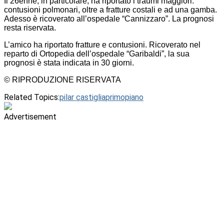
Il 26enne, in particolare, ha riportato i traumi maggiori:
contusioni polmonari, oltre a fratture costali e ad una gamba.
Adesso è ricoverato all’ospedale “Cannizzaro”. La prognosi
resta riservata.
L’amico ha riportato fratture e contusioni. Ricoverato nel
reparto di Ortopedia dell’ospedale “Garibaldi”, la sua
prognosi è stata indicata in 30 giorni.
© RIPRODUZIONE RISERVATA
Related Topics:
pilar castiglia
primopiano
Advertisement