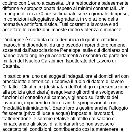
cottimo con 1 euro a cassetta. Una retribuzione palesemente
difforme e sproporzionata rispetto ai minimi contrattuali. Un
impegno di circa 70 ore settimanali, senza giornate di riposo,
in condizioni alloggiative degradanti, in violazione della
normativa antinfortunistica. Tutti costretti a lavorare e ad
accettare le condizioni imposte dietro violenza e minacce.
L’indagine è scaturita dalla denuncia di quattro cittadini
marocchini dipendenti da uno pseudo imprenditore rumeno,
sostenuti dall’associazione Penelope, sulle cui dichiarazioni
hanno avuto origine gli accertamenti a riscontro da parte dei
militari del Nucleo Carabinieri Ispettorato del Lavoro di
Catania.
In particolare, uno dei soggetti indagati, ora ai domiciliari con
braccialetto elettronico, ricopriva il ruolo di datore di lavoro
“di fatto”. Gli altri tre (destinatari dell’obbligo di presentazione
alla polizia giudiziaria) eseguivano gli ordini e svolgevano
funzioni di controllo sul campo, vigilando sull’attività dei
lavoratori, imponendo ritmi e carichi sproporzionati con
“modalità intimidatorie”. Erano loro a gestire anche l’alloggio
fatiscente (privo di luce e acqua) imposto ai lavoratori,
trattenendone le somme relative all’affitto dal salario e
minacciando gli stessi di allontanarli se non avessero
accettato tali condizioni, contribuendo così a mantenere le