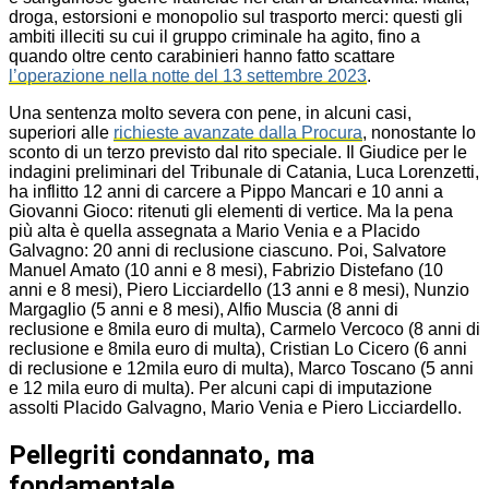
droga, estorsioni e monopolio sul trasporto merci: questi gli
ambiti illeciti su cui il gruppo criminale ha agito, fino a
quando oltre cento carabinieri hanno fatto scattare
l’operazione nella notte del 13 settembre 2023
.
Una sentenza molto severa con pene, in alcuni casi,
superiori alle
richieste avanzate dalla Procura
, nonostante lo
sconto di un terzo previsto dal rito speciale. Il Giudice per le
indagini preliminari del Tribunale di Catania, Luca Lorenzetti,
ha inflitto 12 anni di carcere a Pippo Mancari e 10 anni a
Giovanni Gioco: ritenuti gli elementi di vertice. Ma la pena
più alta è quella assegnata a Mario Venia e a Placido
Galvagno: 20 anni di reclusione ciascuno. Poi, Salvatore
Manuel Amato (10 anni e 8 mesi), Fabrizio Distefano (10
anni e 8 mesi), Piero Licciardello (13 anni e 8 mesi), Nunzio
Margaglio (5 anni e 8 mesi), Alfio Muscia (8 anni di
reclusione e 8mila euro di multa), Carmelo Vercoco (8 anni di
reclusione e 8mila euro di multa), Cristian Lo Cicero (6 anni
di reclusione e 12mila euro di multa), Marco Toscano (5 anni
e 12 mila euro di multa). Per alcuni capi di imputazione
assolti Placido Galvagno, Mario Venia e Piero Licciardello.
Pellegriti condannato, ma
fondamentale