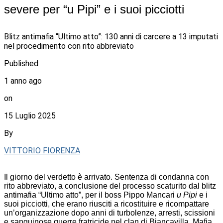
severe per “u Pipi” e i suoi picciotti
Blitz antimafia “Ultimo atto”: 130 anni di carcere a 13 imputati
nel procedimento con rito abbreviato
Published
1 anno ago
on
15 Luglio 2025
By
VITTORIO FIORENZA
Il giorno del verdetto è arrivato. Sentenza di condanna con
rito abbreviato, a conclusione del processo scaturito dal blitz
antimafia “Ultimo atto”, per il boss Pippo Mancari
u Pipi
e i
suoi picciotti, che erano riusciti a ricostituire e ricompattare
un’organizzazione dopo anni di turbolenze, arresti, scissioni
e sanguinose guerre fratricide nel clan di Biancavilla. Mafia,