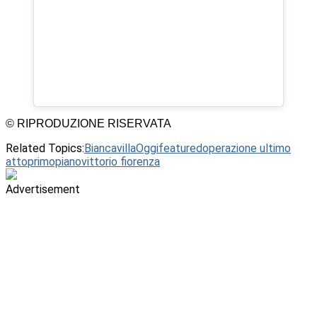
© RIPRODUZIONE RISERVATA
Related Topics:
BiancavillaOggi
featured
operazione ultimo
atto
primopiano
vittorio fiorenza
Advertisement