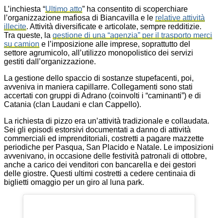
L’inchiesta “
Ultimo atto
” ha consentito di scoperchiare
l’organizzazione mafiosa di Biancavilla e le
relative attività
illecite
. Attività diversificate e articolate, sempre redditizie.
Tra queste, la
gestione di una “agenzia” per il trasporto merci
su camion
e l’imposizione alle imprese, soprattutto del
settore agrumicolo, all’utilizzo monopolistico dei servizi
gestiti dall’organizzazione.
La gestione dello spaccio di sostanze stupefacenti, poi,
avveniva in maniera capillarre. Collegamenti sono stati
accertati con gruppi di Adrano (coinvolti i “caminanti”) e di
Catania (clan Laudani e clan Cappello).
La richiesta di pizzo era un’attività tradizionale e collaudata.
Sei gli episodi estorsivi documentati a danno di attività
commerciali ed imprenditoriali, costretti a pagare mazzette
periodiche per Pasqua, San Placido e Natale. Le imposizioni
avvenivano, in occasione delle festività patronali di ottobre,
anche a carico dei venditori con bancarella e dei gestori
delle giostre. Questi ultimi costretti a cedere centinaia di
biglietti omaggio per un giro al luna park.