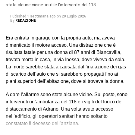
riscontro da parte dei militari del Nucleo Carabinieri
state alcune vicine: inutile l’intervento del 118
Ispettorato del Lavoro di Catania.
Published
1 settimana ago
on
29 Luglio 2026
By
REDAZIONE
In particolare, uno dei soggetti indagati, ora ai domiciliari
con braccialetto elettronico, ricopriva il ruolo di datore di
Era entrata in garage con la propria auto, ma aveva
lavoro “di fatto”. Gli altri tre (destinatari dell’obbligo di
dimenticato il motore acceso. Una distrazione che è
presentazione alla polizia giudiziaria) eseguivano gli
risultata fatale per una donna di 87 anni di Biancavilla,
ordini e svolgevano funzioni di controllo sul campo,
trovata morta in casa, in via Inessa, dove viveva da sola.
vigilando sull’attività dei lavoratori, imponendo ritmi e
La morte sarebbe stata a causata dall’inalazione dei gas
carichi sproporzionati con “modalità intimidatorie”. Erano
di scarico dell’auto che si sarebbero propagati fino ai
loro a gestire anche l’alloggio fatiscente (privo di luce e
piani superiori dell’abitazione, dove si trovava la donna.
acqua) imposto ai lavoratori, trattenendone le somme
relative all’affitto dal salario e minacciando gli stessi di
A dare l’allarme sono state alcune vicine. Sul posto, sono
allontanarli se non avessero accettato tali condizioni,
intervenuti un’ambulanza del 118 e i vigili del fuoco del
contribuendo così a mantenere le condizioni di
distaccamento di Adrano. Una volta avuto accesso
sfruttamento e dipendenza economica e abitativa.
nell’edificio, gli operatori sanitari hanno soltanto
constatato il decesso dell’anziana.
© RIPRODUZIONE RISERVATA