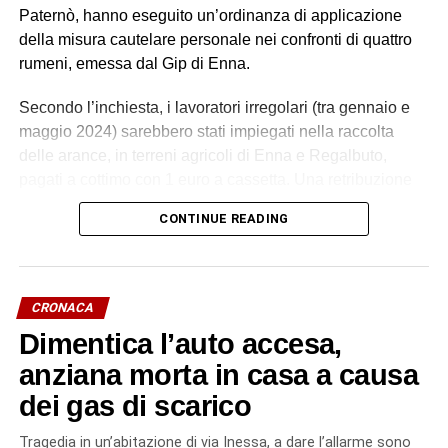
Paternò, hanno eseguito un’ordinanza di applicazione
della misura cautelare personale nei confronti di quattro
rumeni, emessa dal Gip di Enna.
Secondo l’inchiesta, i lavoratori irregolari (tra gennaio e
maggio 2024) sarebbero stati impiegati nella raccolta
delle arance, in terreni agricoli di Enna e Regalbuto,
pagati a cottimo con 1 euro a cassetta. Una retribuzione
palesemente difforme e sproporzionata rispetto ai minimi
CONTINUE READING
contrattuali. Un impegno di circa 70 ore settimanali, senza
giornate di riposo, in condizioni alloggiative degradanti, in
violazione della normativa antinfortunistica. Tutti costretti
a lavorare e ad accettare le condizioni imposte dietro
CRONACA
violenza e minacce.
Dimentica l’auto accesa,
L’indagine è scaturita dalla denuncia di quattro cittadini
anziana morta in casa a causa
marocchini dipendenti da uno pseudo imprenditore
dei gas di scarico
rumeno, sostenuti dall’associazione Penelope, sulle cui
dichiarazioni hanno avuto origine gli accertamenti a
Tragedia in un’abitazione di via Inessa, a dare l’allarme sono