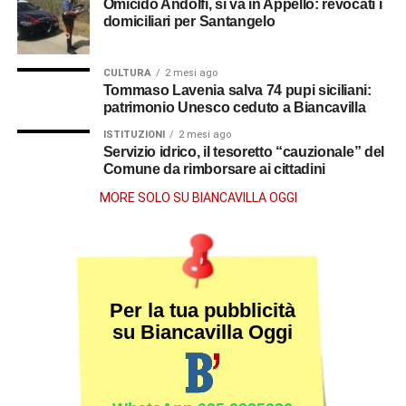
Omicido Andolfi, si va in Appello: revocati i
domiciliari per Santangelo
CULTURA
2 mesi ago
Tommaso Lavenia salva 74 pupi siciliani:
patrimonio Unesco ceduto a Biancavilla
ISTITUZIONI
2 mesi ago
Servizio idrico, il tesoretto “cauzionale” del
Comune da rimborsare ai cittadini
MORE SOLO SU BIANCAVILLA OGGI
Per la tua pubblicità
su Biancavilla Oggi