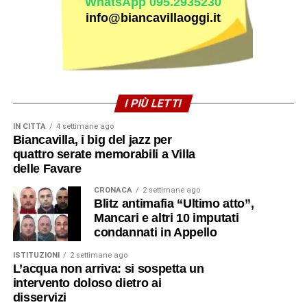
WhatsApp 095.2935230
info@biancavillaoggi.it
I PIÙ LETTI
IN CITTÀ
4 settimane ago
Biancavilla, i big del jazz per
quattro serate memorabili a Villa
delle Favare
CRONACA
2 settimane ago
Blitz antimafia “Ultimo atto”,
Mancari e altri 10 imputati
condannati in Appello
ISTITUZIONI
2 settimane ago
L’acqua non arriva: si sospetta un
intervento doloso dietro ai
disservizi