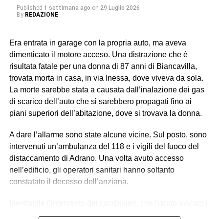
Ispettorato del Lavoro di Catania.
Published
1 settimana ago
on
29 Luglio 2026
By
REDAZIONE
In particolare, uno dei soggetti indagati, ora ai domiciliari
con braccialetto elettronico, ricopriva il ruolo di datore di
Era entrata in garage con la propria auto, ma aveva
lavoro “di fatto”. Gli altri tre (destinatari dell’obbligo di
dimenticato il motore acceso. Una distrazione che è
presentazione alla polizia giudiziaria) eseguivano gli
risultata fatale per una donna di 87 anni di Biancavilla,
ordini e svolgevano funzioni di controllo sul campo,
trovata morta in casa, in via Inessa, dove viveva da sola.
vigilando sull’attività dei lavoratori, imponendo ritmi e
La morte sarebbe stata a causata dall’inalazione dei gas
carichi sproporzionati con “modalità intimidatorie”. Erano
di scarico dell’auto che si sarebbero propagati fino ai
loro a gestire anche l’alloggio fatiscente (privo di luce e
piani superiori dell’abitazione, dove si trovava la donna.
acqua) imposto ai lavoratori, trattenendone le somme
relative all’affitto dal salario e minacciando gli stessi di
A dare l’allarme sono state alcune vicine. Sul posto, sono
allontanarli se non avessero accettato tali condizioni,
intervenuti un’ambulanza del 118 e i vigili del fuoco del
contribuendo così a mantenere le condizioni di
distaccamento di Adrano. Una volta avuto accesso
sfruttamento e dipendenza economica e abitativa.
nell’edificio, gli operatori sanitari hanno soltanto
constatato il decesso dell’anziana.
© RIPRODUZIONE RISERVATA
Inevitabile l’intervento dei carabinieri, che hanno avviato i
necessari accertamenti. La ricostruzione dei fatti, al