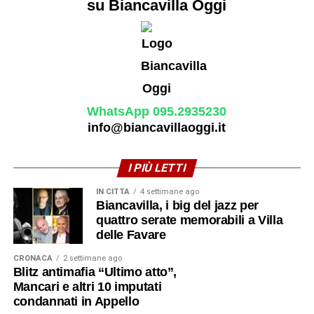
su Biancavilla Oggi
WhatsApp 095.2935230
info@biancavillaoggi.it
I PIÙ LETTI
IN CITTÀ
4 settimane ago
Biancavilla, i big del jazz per
quattro serate memorabili a Villa
delle Favare
CRONACA
2 settimane ago
Blitz antimafia “Ultimo atto”,
Mancari e altri 10 imputati
condannati in Appello