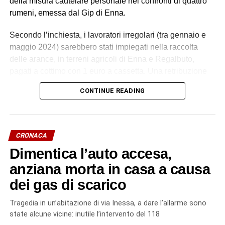
della misura cautelare personale nei confronti di quattro
rumeni, emessa dal Gip di Enna.
Secondo l’inchiesta, i lavoratori irregolari (tra gennaio e
maggio 2024) sarebbero stati impiegati nella raccolta
delle arance, in terreni agricoli di Enna e Regalbuto,
pagati a cottimo con 1 euro a cassetta. Una retribuzione
palesemente difforme e sproporzionata rispetto ai minimi
CONTINUE READING
contrattuali. Un impegno di circa 70 ore settimanali, senza
giornate di riposo, in condizioni alloggiative degradanti, in
violazione della normativa antinfortunistica. Tutti costretti
a lavorare e ad accettare le condizioni imposte dietro
CRONACA
violenza e minacce.
Dimentica l’auto accesa,
L’indagine è scaturita dalla denuncia di quattro cittadini
anziana morta in casa a causa
marocchini dipendenti da uno pseudo imprenditore
dei gas di scarico
rumeno, sostenuti dall’associazione Penelope, sulle cui
dichiarazioni hanno avuto origine gli accertamenti a
Tragedia in un’abitazione di via Inessa, a dare l’allarme sono
riscontro da parte dei militari del Nucleo Carabinieri
state alcune vicine: inutile l’intervento del 118