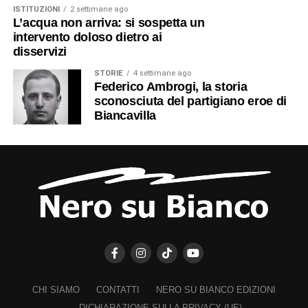
ISTITUZIONI
2 settimane ago
L’acqua non arriva: si sospetta un
intervento doloso dietro ai
disservizi
STORIE
4 settimane ago
Federico Ambrogi, la storia
sconosciuta del partigiano eroe di
Biancavilla
CHI SIAMO
CONTATTI
NERO SU BIANCO EDIZIONI
DICHIARAZIONE SULLA PRIVACY (UE)