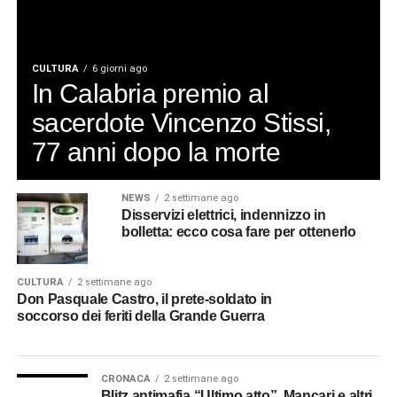
CULTURA
6 giorni ago
In Calabria premio al
sacerdote Vincenzo Stissi,
77 anni dopo la morte
NEWS
2 settimane ago
Disservizi elettrici, indennizzo in
bolletta: ecco cosa fare per ottenerlo
CULTURA
2 settimane ago
Don Pasquale Castro, il prete-soldato in
soccorso dei feriti della Grande Guerra
CRONACA
2 settimane ago
Blitz antimafia “Ultimo atto”, Mancari e altri