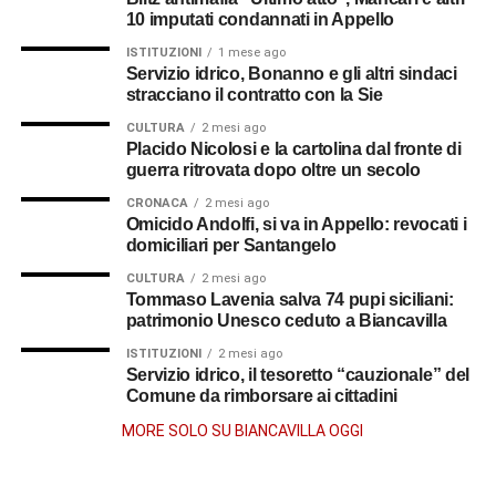
10 imputati condannati in Appello
ISTITUZIONI
1 mese ago
Servizio idrico, Bonanno e gli altri sindaci
stracciano il contratto con la Sie
CULTURA
2 mesi ago
Placido Nicolosi e la cartolina dal fronte di
guerra ritrovata dopo oltre un secolo
CRONACA
2 mesi ago
Omicido Andolfi, si va in Appello: revocati i
domiciliari per Santangelo
CULTURA
2 mesi ago
Tommaso Lavenia salva 74 pupi siciliani:
patrimonio Unesco ceduto a Biancavilla
ISTITUZIONI
2 mesi ago
Servizio idrico, il tesoretto “cauzionale” del
Comune da rimborsare ai cittadini
MORE SOLO SU BIANCAVILLA OGGI