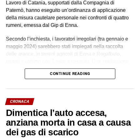
Lavoro di Catania, supportati dalla Compagnia di
Paternò, hanno eseguito un’ordinanza di applicazione
della misura cautelare personale nei confronti di quattro
rumeni, emessa dal Gip di Enna.
Secondo l’inchiesta, i lavoratori irregolari (tra gennaio e
maggio 2024) sarebbero stati impiegati nella raccolta
delle arance, in terreni agricoli di Enna e Regalbuto,
pagati a cottimo con 1 euro a cassetta. Una retribuzione
palesemente difforme e sproporzionata rispetto ai minimi
CONTINUE READING
contrattuali. Un impegno di circa 70 ore settimanali, senza
giornate di riposo, in condizioni alloggiative degradanti, in
violazione della normativa antinfortunistica. Tutti costretti
a lavorare e ad accettare le condizioni imposte dietro
CRONACA
violenza e minacce.
Dimentica l’auto accesa,
L’indagine è scaturita dalla denuncia di quattro cittadini
anziana morta in casa a causa
marocchini dipendenti da uno pseudo imprenditore
dei gas di scarico
rumeno, sostenuti dall’associazione Penelope, sulle cui