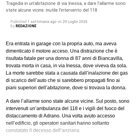
dichiarazioni hanno avuto origine gli accertamenti a
Tragedia in un’abitazione di via Inessa, a dare l’allarme sono
riscontro da parte dei militari del Nucleo Carabinieri
state alcune vicine: inutile l’intervento del 118
Ispettorato del Lavoro di Catania.
Published
1 settimana ago
on
29 Luglio 2026
By
REDAZIONE
In particolare, uno dei soggetti indagati, ora ai domiciliari
con braccialetto elettronico, ricopriva il ruolo di datore di
Era entrata in garage con la propria auto, ma aveva
lavoro “di fatto”. Gli altri tre (destinatari dell’obbligo di
dimenticato il motore acceso. Una distrazione che è
presentazione alla polizia giudiziaria) eseguivano gli
risultata fatale per una donna di 87 anni di Biancavilla,
ordini e svolgevano funzioni di controllo sul campo,
trovata morta in casa, in via Inessa, dove viveva da sola.
vigilando sull’attività dei lavoratori, imponendo ritmi e
La morte sarebbe stata a causata dall’inalazione dei gas
carichi sproporzionati con “modalità intimidatorie”. Erano
di scarico dell’auto che si sarebbero propagati fino ai
loro a gestire anche l’alloggio fatiscente (privo di luce e
piani superiori dell’abitazione, dove si trovava la donna.
acqua) imposto ai lavoratori, trattenendone le somme
relative all’affitto dal salario e minacciando gli stessi di
A dare l’allarme sono state alcune vicine. Sul posto, sono
allontanarli se non avessero accettato tali condizioni,
intervenuti un’ambulanza del 118 e i vigili del fuoco del
contribuendo così a mantenere le condizioni di
distaccamento di Adrano. Una volta avuto accesso
sfruttamento e dipendenza economica e abitativa.
nell’edificio, gli operatori sanitari hanno soltanto
constatato il decesso dell’anziana.
© RIPRODUZIONE RISERVATA