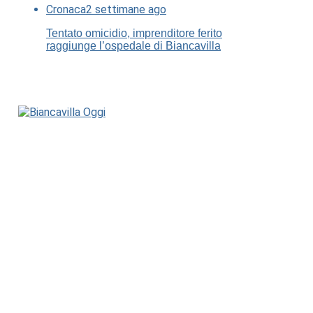
Cronaca
2 settimane ago
Tentato omicidio, imprenditore ferito
raggiunge l’ospedale di Biancavilla
Chi Siamo
Contatti
Nero su Bianco Edizioni
Dichiarazione sulla Privacy (UE)
Cookie Policy (UE)
Disconoscimento