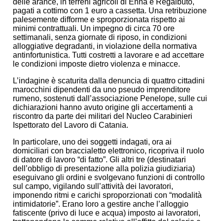
delle arance, in terreni agricoli di Enna e Regalbuto,
pagati a cottimo con 1 euro a cassetta. Una retribuzione
palesemente difforme e sproporzionata rispetto ai
minimi contrattuali. Un impegno di circa 70 ore
settimanali, senza giornate di riposo, in condizioni
alloggiative degradanti, in violazione della normativa
antinfortunistica. Tutti costretti a lavorare e ad accettare
le condizioni imposte dietro violenza e minacce.
L’indagine è scaturita dalla denuncia di quattro cittadini
marocchini dipendenti da uno pseudo imprenditore
rumeno, sostenuti dall’associazione Penelope, sulle cui
dichiarazioni hanno avuto origine gli accertamenti a
riscontro da parte dei militari del Nucleo Carabinieri
Ispettorato del Lavoro di Catania.
In particolare, uno dei soggetti indagati, ora ai
domiciliari con braccialetto elettronico, ricopriva il ruolo
di datore di lavoro “di fatto”. Gli altri tre (destinatari
dell’obbligo di presentazione alla polizia giudiziaria)
eseguivano gli ordini e svolgevano funzioni di controllo
sul campo, vigilando sull’attività dei lavoratori,
imponendo ritmi e carichi sproporzionati con “modalità
intimidatorie”. Erano loro a gestire anche l’alloggio
fatiscente (privo di luce e acqua) imposto ai lavoratori,