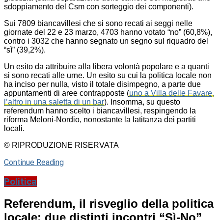
sdoppiamento del Csm con sorteggio dei componenti).
Sui 7809 biancavillesi che si sono recati ai seggi nelle
giornate del 22 e 23 marzo, 4703 hanno votato “no” (60,8%),
contro i 3032 che hanno segnato un segno sul riquadro del
“sì” (39,2%).
Un esito da attribuire alla libera volontà popolare e a quanti
si sono recati alle urne. Un esito su cui la politica locale non
ha inciso per nulla, visto il totale disimpegno, a parte due
appuntamenti di aree contrapposte (
uno a Villa delle Favare,
l’altro in una saletta di un bar
). Insomma, su questo
referendum hanno scelto i biancavillesi, respingendo la
riforma Meloni-Nordio, nonostante la latitanza dei partiti
locali.
© RIPRODUZIONE RISERVATA
Continue Reading
Politica
Referendum, il risveglio della politica
locale: due distinti incontri “Sì-No”