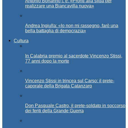
Antonio Bonanno c’è: «Pronti alla sfida per
realizzare una Biancavilla nuova»
Andrea Ingiulla: «Io non mi rassegno, farò una
bella battaglia di democrazia»
Cultura
In Calabria premio al sacerdote Vincenzo Stissi,
77 anni dopo la morte
Vincenzo Stissi in trincea sul Carso: il prete-
caporale della Brigata Catanzaro
Don Pasquale Castro, il prete-soldato in soccorso
dei feriti della Grande Guerra