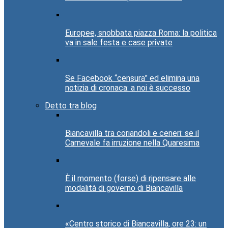
Europee, snobbata piazza Roma: la politica
va in sale festa e case private
Se Facebook “censura” ed elimina una
notizia di cronaca: a noi è successo
Detto tra blog
Biancavilla tra coriandoli e ceneri: se il
Carnevale fa irruzione nella Quaresima
È il momento (forse) di ripensare alle
modalità di governo di Biancavilla
«Centro storico di Biancavilla, ore 23: un