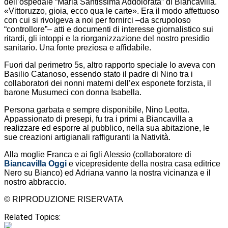
dell’ospedale “Maria Santissima Addolorata” di Biancavilla.
«Vittoruzzo, gioia, ecco qua le carte». Era il modo affettuoso
con cui si rivolgeva a noi per fornirci –da scrupoloso
“controllore”– atti e documenti di interesse giornalistico sui
ritardi, gli intoppi e la riorganizzazione del nostro presidio
sanitario. Una fonte preziosa e affidabile.
Fuori dal perimetro 5s, altro rapporto speciale lo aveva con
Basilio Catanoso, essendo stato il padre di Nino tra i
collaboratori dei nonni materni dell’ex esponete forzista, il
barone Musumeci con donna Isabella.
Persona garbata e sempre disponibile, Nino Leotta.
Appassionato di presepi, fu tra i primi a Biancavilla a
realizzare ed esporre al pubblico, nella sua abitazione, le
sue creazioni artigianali raffiguranti la Natività.
Alla moglie Franca e ai figli Alessio (collaboratore di
Biancavilla Oggi
e vicepresidente della nostra casa editrice
Nero su Bianco) ed Adriana vanno la nostra vicinanza e il
nostro abbraccio.
© RIPRODUZIONE RISERVATA
Related Topics: