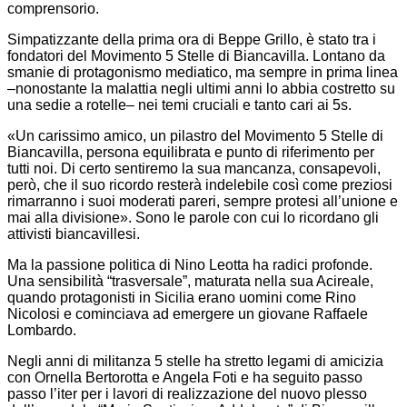
comprensorio.
Simpatizzante della prima ora di Beppe Grillo, è stato tra i
fondatori del Movimento 5 Stelle di Biancavilla. Lontano da
smanie di protagonismo mediatico, ma sempre in prima linea
–nonostante la malattia negli ultimi anni lo abbia costretto su
una sedie a rotelle– nei temi cruciali e tanto cari ai 5s.
«Un carissimo amico, un pilastro del Movimento 5 Stelle di
Biancavilla, persona equilibrata e punto di riferimento per
tutti noi. Di certo sentiremo la sua mancanza, consapevoli,
però, che il suo ricordo resterà indelebile così come preziosi
rimarranno i suoi moderati pareri, sempre protesi all’unione e
mai alla divisione». Sono le parole con cui lo ricordano gli
attivisti biancavillesi.
Ma la passione politica di Nino Leotta ha radici profonde.
Una sensibilità “trasversale”, maturata nella sua Acireale,
quando protagonisti in Sicilia erano uomini come Rino
Nicolosi e cominciava ad emergere un giovane Raffaele
Lombardo.
Negli anni di militanza 5 stelle ha stretto legami di amicizia
con Ornella Bertorotta e Angela Foti e ha seguito passo
passo l’iter per i lavori di realizzazione del nuovo plesso