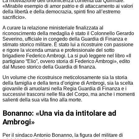
La motivazione dell’onorificenza conferita dal Quirinale:
«Mirabile esempio di amor patrio e di attaccamento ai valori
della libertà e della democrazia, spinti fino all’estremo
sacrificio».
A curare la relazione ministeriale finalizzata al
riconoscimento della medaglia è stato il Colonnello Gerardo
Severino, ufficiale in congedo della Guardia di Finanza e
stimato storico militare. È stato lui a ricostruire con passione
e rigore la vicenda umana e professionale del sotto
brigadiere Federico Ambrogi. La si può leggere nel libro «Il
partigiano “Elio”, ovvero storia di Federico Ambrogi», edito
dal Museo storico della Guardia di finanza.
Un volume che ricostruisce meticolosamente sia la storia
della famiglia e della terra d’origine di Ambrogi, sia la scelta
giovanile di arruolarsi nella Regia Guardia di Finanza e i
successivi trascorsi nelle fila del Corpo, ma anche i momenti
salienti della sua vita fino alla morte.
Bonanno: «Una via da intitolare ad
Ambrogi»
Per il sindaco Antonio Bonanno, la figura del militare di