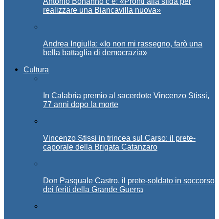
Antonio Bonanno c’è: «Pronti alla sfida per
realizzare una Biancavilla nuova»
Andrea Ingiulla: «Io non mi rassegno, farò una
bella battaglia di democrazia»
Cultura
In Calabria premio al sacerdote Vincenzo Stissi,
77 anni dopo la morte
Vincenzo Stissi in trincea sul Carso: il prete-
caporale della Brigata Catanzaro
Don Pasquale Castro, il prete-soldato in soccorso
dei feriti della Grande Guerra