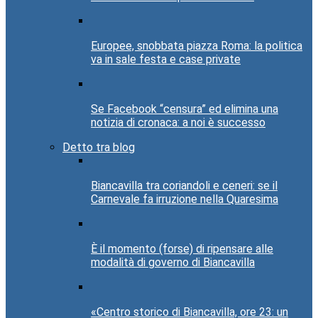
Europee, snobbata piazza Roma: la politica
va in sale festa e case private
Se Facebook “censura” ed elimina una
notizia di cronaca: a noi è successo
Detto tra blog
Biancavilla tra coriandoli e ceneri: se il
Carnevale fa irruzione nella Quaresima
È il momento (forse) di ripensare alle
modalità di governo di Biancavilla
«Centro storico di Biancavilla, ore 23: un