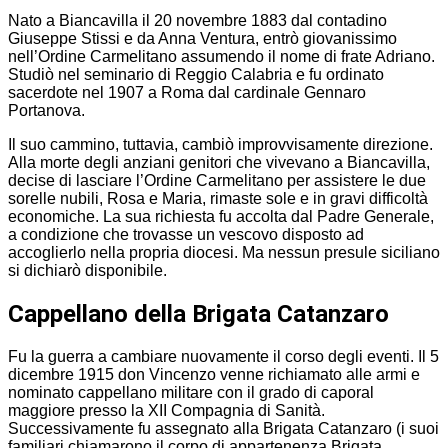
Nato a Biancavilla il 20 novembre 1883 dal contadino
Giuseppe Stissi e da Anna Ventura, entrò giovanissimo
nell’Ordine Carmelitano assumendo il nome di frate Adriano.
Studiò nel seminario di Reggio Calabria e fu ordinato
sacerdote nel 1907 a Roma dal cardinale Gennaro
Portanova.
Il suo cammino, tuttavia, cambiò improvvisamente direzione.
Alla morte degli anziani genitori che vivevano a Biancavilla,
decise di lasciare l’Ordine Carmelitano per assistere le due
sorelle nubili, Rosa e Maria, rimaste sole e in gravi difficoltà
economiche. La sua richiesta fu accolta dal Padre Generale,
a condizione che trovasse un vescovo disposto ad
accoglierlo nella propria diocesi. Ma nessun presule siciliano
si dichiarò disponibile.
Cappellano della Brigata Catanzaro
Fu la guerra a cambiare nuovamente il corso degli eventi. Il 5
dicembre 1915 don Vincenzo venne richiamato alle armi e
nominato cappellano militare con il grado di caporal
maggiore presso la XII Compagnia di Sanità.
Successivamente fu assegnato alla Brigata Catanzaro (i suoi
familiari chiamarono il corpo di appartenenza Brigata