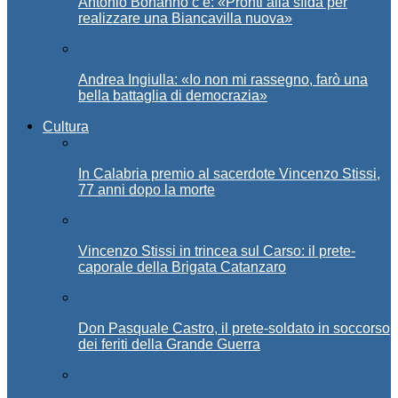
Antonio Bonanno c’è: «Pronti alla sfida per
realizzare una Biancavilla nuova»
Andrea Ingiulla: «Io non mi rassegno, farò una
bella battaglia di democrazia»
Cultura
In Calabria premio al sacerdote Vincenzo Stissi,
77 anni dopo la morte
Vincenzo Stissi in trincea sul Carso: il prete-
caporale della Brigata Catanzaro
Don Pasquale Castro, il prete-soldato in soccorso
dei feriti della Grande Guerra