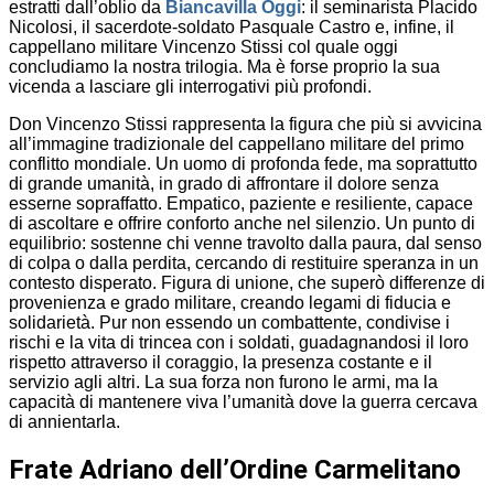
estratti dall’oblio da
Biancavilla Oggi
: il seminarista Placido
Nicolosi, il sacerdote-soldato Pasquale Castro e, infine, il
cappellano militare Vincenzo Stissi col quale oggi
concludiamo la nostra trilogia. Ma è forse proprio la sua
vicenda a lasciare gli interrogativi più profondi.
Don Vincenzo Stissi rappresenta la figura che più si avvicina
all’immagine tradizionale del cappellano militare del primo
conflitto mondiale. Un uomo di profonda fede, ma soprattutto
di grande umanità, in grado di affrontare il dolore senza
esserne sopraffatto. Empatico, paziente e resiliente, capace
di ascoltare e offrire conforto anche nel silenzio. Un punto di
equilibrio: sostenne chi venne travolto dalla paura, dal senso
di colpa o dalla perdita, cercando di restituire speranza in un
contesto disperato. Figura di unione, che superò differenze di
provenienza e grado militare, creando legami di fiducia e
solidarietà. Pur non essendo un combattente, condivise i
rischi e la vita di trincea con i soldati, guadagnandosi il loro
rispetto attraverso il coraggio, la presenza costante e il
servizio agli altri. La sua forza non furono le armi, ma la
capacità di mantenere viva l’umanità dove la guerra cercava
di annientarla.
Frate Adriano dell’Ordine Carmelitano