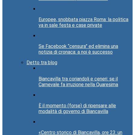
Europee, snobbata piazza Roma: la politica
va in sale festa e case private
Se Facebook “censura” ed elimina una
notizia di cronaca: a noi è successo
Detto tra blog
Biancavilla tra coriandoli e ceneri: se il
Carnevale fa irruzione nella Quaresima
È il momento (forse) di ripensare alle
modalità di governo di Biancavilla
«Centro storico di Biancavilla, ore 23: un