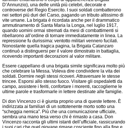
D’Annunzio), una delle unità più celebri, decorate e
controverse del Regio Esercito. I suoi soldati combatterono
nei settori più duri del Carso, pagando un tributo altissimo di
vite umane. La brigata è ricordata anche per il drammatico
ammutinamento di Santa Maria la Longa, nel luglio 1917,
quando uomini ormai stremati da mesi di combattimenti si
ribellarono all’ordine di tornare immediatamente in linea. La
repressione fu durissima: ventotto militari vennero fucilati.
Nonostante quella tragica pagina, la Brigata Catanzaro
continuò a distinguersi per il valore dimostrato in battaglia,
ricevendo importanti decorazioni al valor militare.
Essere cappellano di una brigata simile significava molto più
che celebrare la Messa. Voleva dire condividere la vita dei
soldati. Dormire negli stessi ricoveri. Attraversare le stesse
trincee. Esporsi allo stesso fuoco. Visitare gli ospedaletti da
campo, assistere i feriti, confortare i morenti, raccoglierne le
ultime parole e trasformarle in lettere destinate alle famiglie.
Di don Vincenzo ci è giunta proprio una di queste lettere. È
indirizzata ai familiari di un sottotenente morto sotto una
“scheggia nemica”. Più che una comunicazione ufficiale,
sembra una mano tesa verso chi è rimasto a casa. Don
Vincenzo racconta gli ultimi istanti dell’ufficiale, rassicurando
i suoi cari che quel giovane rimase cosciente fino alla fine e