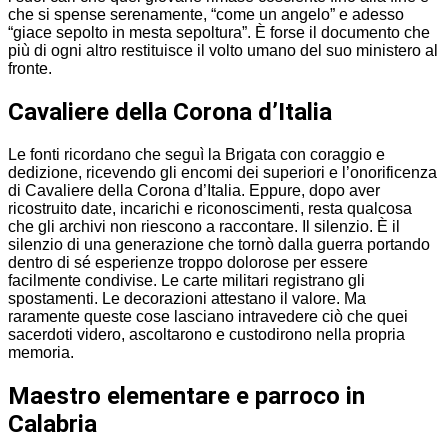
che si spense serenamente, “come un angelo” e adesso
“giace sepolto in mesta sepoltura”. È forse il documento che
più di ogni altro restituisce il volto umano del suo ministero al
fronte.
Cavaliere della Corona d’Italia
Le fonti ricordano che seguì la Brigata con coraggio e
dedizione, ricevendo gli encomi dei superiori e l’onorificenza
di Cavaliere della Corona d’Italia. Eppure, dopo aver
ricostruito date, incarichi e riconoscimenti, resta qualcosa
che gli archivi non riescono a raccontare. Il silenzio. È il
silenzio di una generazione che tornò dalla guerra portando
dentro di sé esperienze troppo dolorose per essere
facilmente condivise. Le carte militari registrano gli
spostamenti. Le decorazioni attestano il valore. Ma
raramente queste cose lasciano intravedere ciò che quei
sacerdoti videro, ascoltarono e custodirono nella propria
memoria.
Maestro elementare e parroco in
Calabria