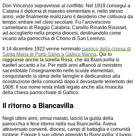
Don Vincenzo sopravvisse al conflitto. Nel 1919 conseguì a
Catania il diploma di maestro elementare e, nello stesso
anno, vide finalmente realizzarsi il desiderio che coltivava da
tempo: entrare nel clero secolare. Fu l’arcivescovo
carmelitano di Reggio Calabria, Camillo Rinaldo Rousset,
ad accoglierlo nella propria diocesi, destinandolo come
vicario alla parrocchia di Chorio di San Lorenzo.
Il 14 dicembre 1922 venne nominato
parroco della chiesa di
Santa Maria di Porto Salvo a Gallico Marina
. Qui lo
raggiunse anche la sorella Rosa, che da Biancavilla si
trasferì accanto a lui. Per molti anni affiancò al ministero
sacerdotale l’insegnamento nelle scuole elementari,
conquistando la stima delle famiglie e dedicandosi alla
ricostruzione della comunità dopo il devastante terremoto del
1908. Il suo nome resta infatti legato anche alla rinascita
della chiesa parrocchiale di Gallico.
Il ritorno a Biancavilla
Negli ultimi anni, ormai malato, lasciò la guida della
parrocchia e fece ritorno nella sua Biancavilla. Aveva
attraversato conventi, diocesi, campi di battaglia e comunità
lontane. Eppure il suo ultimo approdo fu Biancavilla: il luogo