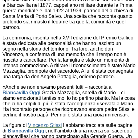
a Biancavilla nel 1877, cappellano militare durante la Prima
guerra mondiale e, dal 1922 al 1939, parroco della chiesa di
Santa Maria di Porto Salvo. Una scelta che racconta quanto
profondo sia rimasto il legame tra quella comunità e quel
parroco.
La cerimonia, inserita nella XVII edizione del Premio Gallico,
è stata dedicata alle personalità che hanno lasciato un
segno nella storia del territorio. Tra loro, anche don
Vincenzo, a conferma di una memoria che il tempo non è
riuscito a cancellare. Per la famiglia è stato un momento di
intensa commozione. A ritirare il riconoscimento è stato Mario
Mazzaglia, pronipote del sacerdote. A lui è stata consegnata
una targa da don Angelo Battaglia, odierno parroco.
«Anche se non eravamo presenti tutti – racconta a
Biancavilla Oggi
Grazia Mazzaglia, sorella di Mario – ci
siamo emozionati tantissimo. Io ho perfino pianto. Ma la cosa
che ci ha colpiti di più è stata l’accoglienza riservata a Mario.
Ha incontrato persone che ricordavano ancora padre Stissi e
perfino il nostro papà. Per noi è stata una gioia immensa».
La figura di
Vincenzo Stissi
l’abbiamo tracciata sulle pagine
di
Biancavilla Oggi
, nell’ambito di una ricerca sui sacerdoti
biancavillesi che hanno partecipato alla Grande Guerra. Un