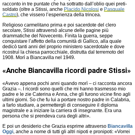
racconto in tre puntate che ha sottratto dall’oblio quei preti-
soldato (oltre a Stissi, anche
Placido Nicolosi
e
Pasquale
Castro
), che vissero l’esperienza della trincea.
Religioso carmelitano prima e poi sacerdote del clero
secolare, Stissi attraversò alcune delle pagine più
drammatiche del Novecento. Finita la guerra, seppe
conquistare l’affetto della comunità di Gallico, alla quale
dedicò tanti anni del proprio ministero sacerdotale e dove
ricostruì la chiesa parrocchiale, distrutta dal terremoto del
1908. Morì a Biancavilla nel 1949.
«Anche Biancavilla ricordi padre Stissi»
«Avevo appena pochi anni quando morì – ci racconta ancora
Grazia –. I ricordi sono quelli che mi hanno trasmesso mio
padre e le zie Caterina e Anna, che gli furono vicine fino agli
ultimi giorni. So che fu lui a portare nostro padre in Calabria,
a farlo studiare, a permettergli di conseguire il diploma
magistrale e a iniziare la carriera di insegnante. Era una
persona che si prendeva cura degli altri».
E poi un desiderio che Grazia esprime attraverso
Biancavilla
Oggi
, anche a nome di tutti gli altri nipoti e pronipoti: «Vorrei