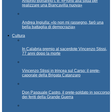
Antonio Bonanno c’è: «Pronti alla sfida per
realizzare una Biancavilla nuova»
Andrea Ingiulla: «Io non mi rassegno, farò una
bella battaglia di democrazia»
Cultura
In Calabria premio al sacerdote Vincenzo Stissi,
77 anni dopo la morte
Vincenzo Stissi in trincea sul Carso: il prete-
caporale della Brigata Catanzaro
Don Pasquale Castro, il prete-soldato in soccorso
dei feriti della Grande Guerra