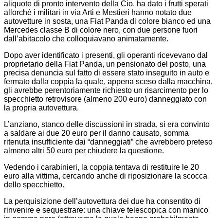
aliquote di pronto intervento della Cio, ha dato i frutti sperati
allorché i militari in via Arti e Mestieri hanno notato due
autovetture in sosta, una Fiat Panda di colore bianco ed una
Mercedes classe B di colore nero, con due persone fuori
dall’abitacolo che colloquiavano animatamente.
Dopo aver identificato i presenti, gli operanti ricevevano dal
proprietario della Fiat Panda, un pensionato del posto, una
precisa denuncia sul fatto di essere stato inseguito in auto e
fermato dalla coppia la quale, appena sceso dalla macchina,
gli avrebbe perentoriamente richiesto un risarcimento per lo
specchietto retrovisore (almeno 200 euro) danneggiato con
la propria autovettura.
L’anziano, stanco delle discussioni in strada, si era convinto
a saldare ai due 20 euro per il danno causato, somma
ritenuta insufficiente dai “danneggiati” che avrebbero preteso
almeno altri 50 euro per chiudere la questione.
Vedendo i carabinieri, la coppia tentava di restituire le 20
euro alla vittima, cercando anche di riposizionare la scocca
dello specchietto.
La perquisizione dell’autovettura dei due ha consentito di
rinvenire e sequestrare: una chiave telescopica con manico