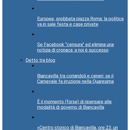
Europee, snobbata piazza Roma: la politica
va in sale festa e case private
Se Facebook “censura” ed elimina una
notizia di cronaca: a noi è successo
Detto tra blog
Biancavilla tra coriandoli e ceneri: se il
Carnevale fa irruzione nella Quaresima
È il momento (forse) di ripensare alle
modalità di governo di Biancavilla
«Centro storico di Biancavilla, ore 23: un