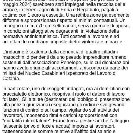
maggio 2024) sarebbero stati impiegati nella raccolta delle
arance, in terreni agricoli di Enna e Regalbuto, pagati a
cottimo con 1 euro a cassetta. Una retribuzione palesemente
difforme e sproporzionata rispetto ai minimi contrattuali. Un
impegno di circa 70 ore settimanali, senza giornate di riposo,
in condizioni alloggiative degradanti, in violazione della
normativa antinfortunistica. Tutti costretti a lavorare e ad
accettare le condizioni imposte dietro violenza e minacce.
L’indagine è scaturita dalla denuncia di quattro cittadini
marocchini dipendenti da uno pseudo imprenditore rumeno,
sostenuti dall’associazione Penelope, sulle cui dichiarazioni
hanno avuto origine gli accertamenti a riscontro da parte dei
militari del Nucleo Carabinieri Ispettorato del Lavoro di
Catania.
In particolare, uno dei soggetti indagati, ora ai domiciliari con
braccialetto elettronico, ricopriva il ruolo di datore di lavoro
“di fatto”. Gli altri tre (destinatari dell’obbligo di presentazione
alla polizia giudiziaria) eseguivano gli ordini e svolgevano
funzioni di controllo sul campo, vigilando sull’attività dei
lavoratori, imponendo ritmi e carichi sproporzionati con
“modalità intimidatorie”. Erano loro a gestire anche l’alloggio
fatiscente (privo di luce e acqua) imposto ai lavoratori,
trattenendone le somme relative all’affitto dal salario e